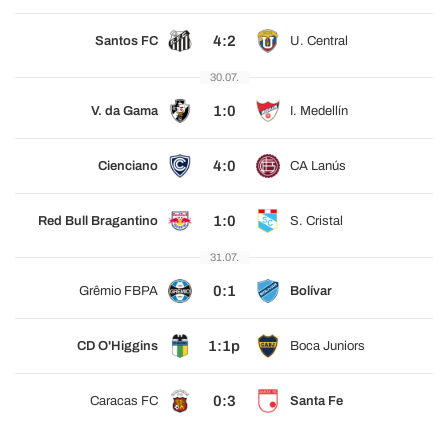
4:2
Santos FC
U. Central
30.07.
1:0
V. da Gama
I. Medellín
4:0
Cienciano
CA Lanús
1:0
Red Bull Bragantino
S. Cristal
31.07.
0:1
Grêmio FBPA
Bolívar
1:1p
CD O'Higgins
Boca Juniors
0:3
Caracas FC
Santa Fe