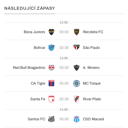
NÁSLEDUJÍCÍ ZÁPASY
12.08.
Boca Juniors
00:00
Recoleta FC
Bolívar
02:30
São Paulo
13.08.
Red Bull Bragantino
00:00
A. Mineiro
CA Tigre
00:00
MC Torque
Santa Fe
02:30
River Plate
14.08.
Santos FC
00:00
CSD Macará