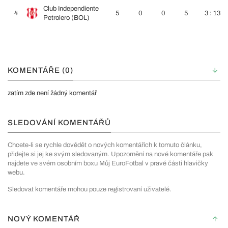
Club Independiente
4
5
0
0
5
3 : 13
Petrolero (BOL)
KOMENTÁŘE (0)
zatím zde není žádný komentář
SLEDOVÁNÍ KOMENTÁŘŮ
Chcete-li se rychle dovědět o nových komentářích k tomuto článku,
přidejte si jej ke svým sledovaným. Upozornění na nové komentáře pak
najdete ve svém osobním boxu Můj EuroFotbal v pravé části hlavičky
webu.
Sledovat komentáře mohou pouze registrovaní uživatelé.
NOVÝ KOMENTÁŘ