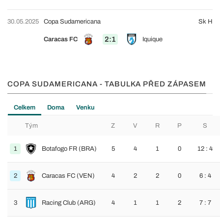
30.05.2025
Copa Sudamericana
Sk H
2:1
Caracas FC
Iquique
COPA SUDAMERICANA - TABULKA PŘED ZÁPASEM
Celkem
Doma
Venku
Tým
Z
V
R
P
S
1
Botafogo FR (BRA)
5
4
1
0
12 : 4
2
Caracas FC (VEN)
4
2
2
0
6 : 4
3
Racing Club (ARG)
4
1
1
2
7 : 7