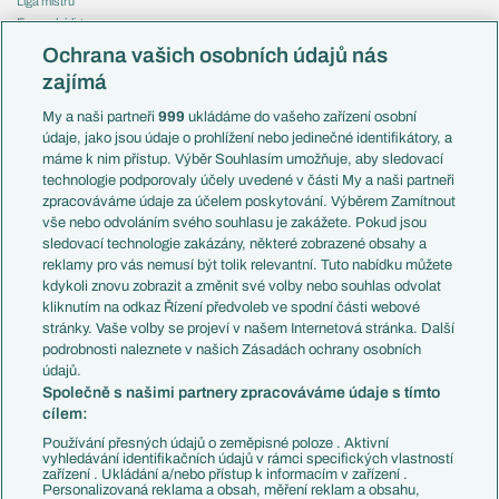
Liga mistrů
Evropská liga
Reprezentace
Konferenční liga
Česko
Ochrana vašich osobních údajů nás
Mistrovství světa
Slovensko
zajímá
Liga národů
Anglie
Francie
My a naši partneři
999
ukládáme do vašeho zařízení osobní
Témata
Itálie
údaje, jako jsou údaje o prohlížení nebo jedinečné identifikátory, a
Představení týmů MS
Německo
máme k nim přístup. Výběr Souhlasím umožňuje, aby sledovací
EuroSkauting
Španělsko
technologie podporovaly účely uvedené v části My a naši partneři
PL v kostce
Argentina
zpracováváme údaje za účelem poskytování. Výběrem Zamítnout
Evropské koeficienty
Brazílie
vše nebo odvoláním svého souhlasu je zakážete. Pokud jsou
Přestupy
sledovací technologie zakázány, některé zobrazené obsahy a
Přestupové spekulace
reklamy pro vás nemusí být tolik relevantní. Tuto nabídku můžete
Přestupy
Zranění
kdykoli znovu zobrazit a změnit své volby nebo souhlas odvolat
Zápasy
kliknutím na odkaz Řízení předvoleb ve spodní části webové
Livescore
stránky. Vaše volby se projeví v našem Internetová stránka. Další
Kluby
Tipovací soutěž
podrobnosti naleznete v našich Zásadách ochrany osobních
Arsenal FC
Fotbal TV
údajů.
Chelsea FC
Společně s našimi partnery zpracováváme údaje s tímto
Manchester United
cílem:
AC Milán
Juventus FC
Používání přesných údajů o zeměpisné poloze . Aktivní
Bayern Mnichov
vyhledávání identifikačních údajů v rámci specifických vlastností
zařízení . Ukládání a/nebo přístup k informacím v zařízení .
FC Barcelona
Personalizovaná reklama a obsah, měření reklam a obsahu,
Real Madrid