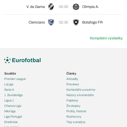
V. da Gama
00:00
Olimpia A.
Cienciano
02:30
Botafogo FR
Kompletní výsledky
Soutěže
Články
Premier League
Aktuality
LaLiga
Previews
Serie A
Komentáře a souhrny
1. Bundesliga
Názory a komentáře
Ligue 1
Fejetony
Chance Liga
Životopisy
Niké liga
Profily, historie
Liga Portugal
Rozhovory
Eredivisie
Tipy a analýzy