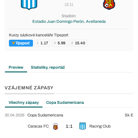
(2:1)
Stadión:
Estadio Juan Domingo Perón, Avellaneda
Kurzy sázkové kanceláře Tipsport
1.17
5.99
15.40
1
0
2
Preview
Statistiky, reportáž
VZÁJEMNÉ ZÁPASY
Všechny zápasy
Copa Sudamericana
30.04.2026
Copa Sudamericana
Sk E
1:1
Caracas FC
Racing Club