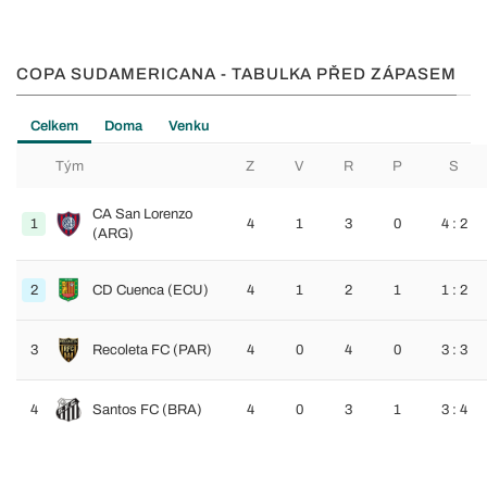
COPA SUDAMERICANA - TABULKA PŘED ZÁPASEM
Celkem
Doma
Venku
Tým
Z
V
R
P
S
CA San Lorenzo
1
4
1
3
0
4 : 2
(ARG)
2
CD Cuenca (ECU)
4
1
2
1
1 : 2
3
Recoleta FC (PAR)
4
0
4
0
3 : 3
4
Santos FC (BRA)
4
0
3
1
3 : 4