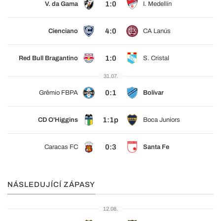
1:0
V. da Gama
I. Medellín
4:0
Cienciano
CA Lanús
1:0
Red Bull Bragantino
S. Cristal
31.07.
0:1
Grêmio FBPA
Bolívar
1:1p
CD O'Higgins
Boca Juniors
0:3
Caracas FC
Santa Fe
NÁSLEDUJÍCÍ ZÁPASY
12.08.