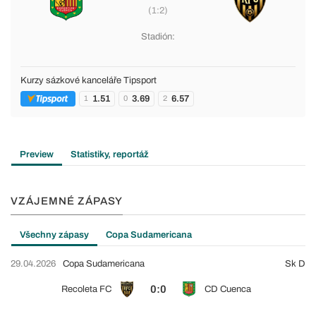
(1:2)
Stadión:
Kurzy sázkové kanceláře Tipsport
1.51
3.69
6.57
1
0
2
Preview
Statistiky, reportáž
VZÁJEMNÉ ZÁPASY
Všechny zápasy
Copa Sudamericana
29.04.2026
Copa Sudamericana
Sk D
0:0
Recoleta FC
CD Cuenca