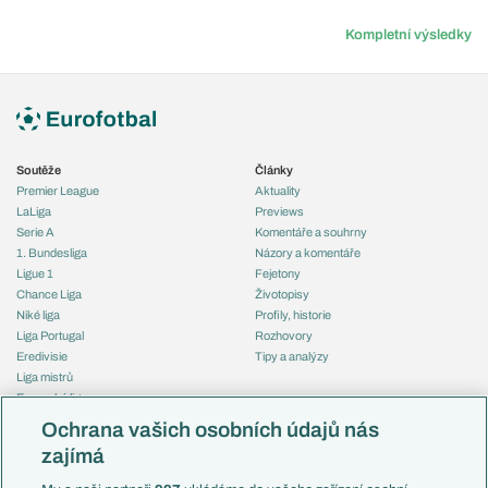
Kompletní výsledky
Soutěže
Články
Premier League
Aktuality
LaLiga
Previews
Serie A
Komentáře a souhrny
1. Bundesliga
Názory a komentáře
Ligue 1
Fejetony
Chance Liga
Životopisy
Niké liga
Profily, historie
Liga Portugal
Rozhovory
Eredivisie
Tipy a analýzy
Liga mistrů
Evropská liga
Reprezentace
Konferenční liga
Česko
Ochrana vašich osobních údajů nás
Mistrovství světa
Slovensko
zajímá
Liga národů
Anglie
Francie