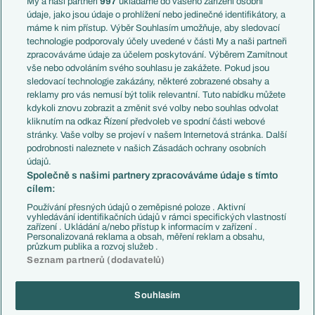
My a naši partneři
997
ukládáme do vašeho zařízení osobní
Témata
Itálie
údaje, jako jsou údaje o prohlížení nebo jedinečné identifikátory, a
Představení týmů MS
Německo
máme k nim přístup. Výběr Souhlasím umožňuje, aby sledovací
EuroSkauting
Španělsko
technologie podporovaly účely uvedené v části My a naši partneři
PL v kostce
Argentina
zpracováváme údaje za účelem poskytování. Výběrem Zamítnout
Evropské koeficienty
Brazílie
vše nebo odvoláním svého souhlasu je zakážete. Pokud jsou
Přestupy
sledovací technologie zakázány, některé zobrazené obsahy a
Přestupové spekulace
reklamy pro vás nemusí být tolik relevantní. Tuto nabídku můžete
Přestupy
Zranění
kdykoli znovu zobrazit a změnit své volby nebo souhlas odvolat
Zápasy
kliknutím na odkaz Řízení předvoleb ve spodní části webové
Livescore
stránky. Vaše volby se projeví v našem Internetová stránka. Další
Kluby
Tipovací soutěž
podrobnosti naleznete v našich Zásadách ochrany osobních
Arsenal FC
Fotbal TV
údajů.
Chelsea FC
Společně s našimi partnery zpracováváme údaje s tímto
Manchester United
cílem:
AC Milán
Juventus FC
Používání přesných údajů o zeměpisné poloze . Aktivní
Bayern Mnichov
vyhledávání identifikačních údajů v rámci specifických vlastností
zařízení . Ukládání a/nebo přístup k informacím v zařízení .
FC Barcelona
Personalizovaná reklama a obsah, měření reklam a obsahu,
Real Madrid
průzkum publika a rozvoj služeb .
Seznam partnerů (dodavatelů)
Souhlasím
Copyright © 2001-2026 EuroFotbal.cz. Využíváme zpravodajství ČTK.