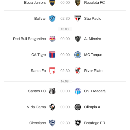
Boca Juniors
00:00
Recoleta FC
Bolívar
02:30
São Paulo
13.08.
Red Bull Bragantino
00:00
A. Mineiro
CA Tigre
00:00
MC Torque
Santa Fe
02:30
River Plate
14.08.
Santos FC
00:00
CSD Macará
V. da Gama
00:00
Olimpia A.
Cienciano
02:30
Botafogo FR