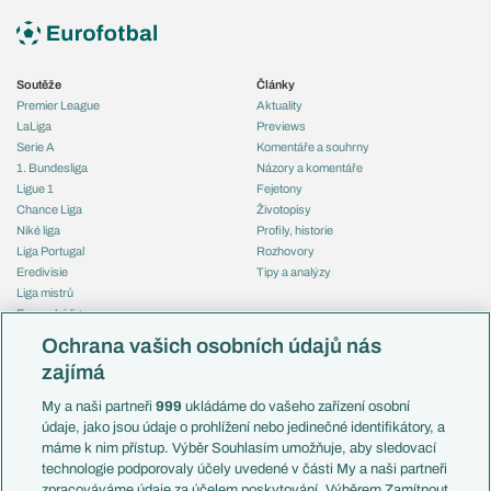
Soutěže
Články
Premier League
Aktuality
LaLiga
Previews
Serie A
Komentáře a souhrny
1. Bundesliga
Názory a komentáře
Ligue 1
Fejetony
Chance Liga
Životopisy
Niké liga
Profily, historie
Liga Portugal
Rozhovory
Eredivisie
Tipy a analýzy
Liga mistrů
Evropská liga
Reprezentace
Konferenční liga
Česko
Ochrana vašich osobních údajů nás
Mistrovství světa
Slovensko
zajímá
Liga národů
Anglie
Francie
My a naši partneři
999
ukládáme do vašeho zařízení osobní
Témata
Itálie
údaje, jako jsou údaje o prohlížení nebo jedinečné identifikátory, a
Představení týmů MS
Německo
máme k nim přístup. Výběr Souhlasím umožňuje, aby sledovací
EuroSkauting
Španělsko
technologie podporovaly účely uvedené v části My a naši partneři
PL v kostce
Argentina
zpracováváme údaje za účelem poskytování. Výběrem Zamítnout