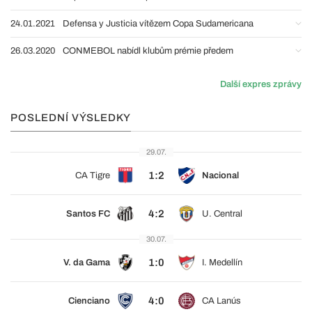
24.01.2021
Defensa y Justicia vítězem Copa Sudamericana
26.03.2020
CONMEBOL nabídl klubům prémie předem
Další expres zprávy
POSLEDNÍ VÝSLEDKY
29.07.
1:2
CA Tigre
Nacional
4:2
Santos FC
U. Central
30.07.
1:0
V. da Gama
I. Medellín
4:0
Cienciano
CA Lanús