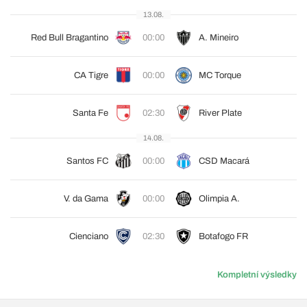
13.08.
Red Bull Bragantino
00:00
A. Mineiro
CA Tigre
00:00
MC Torque
Santa Fe
02:30
River Plate
14.08.
Santos FC
00:00
CSD Macará
V. da Gama
00:00
Olimpia A.
Cienciano
02:30
Botafogo FR
Kompletní výsledky