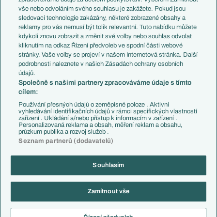
Evropské koeficienty
Brazílie
vše nebo odvoláním svého souhlasu je zakážete. Pokud jsou
Přestupy
sledovací technologie zakázány, některé zobrazené obsahy a
Přestupové spekulace
reklamy pro vás nemusí být tolik relevantní. Tuto nabídku můžete
Přestupy
Zranění
kdykoli znovu zobrazit a změnit své volby nebo souhlas odvolat
Zápasy
kliknutím na odkaz Řízení předvoleb ve spodní části webové
Livescore
stránky. Vaše volby se projeví v našem Internetová stránka. Další
Kluby
Tipovací soutěž
podrobnosti naleznete v našich Zásadách ochrany osobních
Arsenal FC
Fotbal TV
údajů.
Chelsea FC
Společně s našimi partnery zpracováváme údaje s tímto
Manchester United
cílem:
AC Milán
Juventus FC
Používání přesných údajů o zeměpisné poloze . Aktivní
Bayern Mnichov
vyhledávání identifikačních údajů v rámci specifických vlastností
zařízení . Ukládání a/nebo přístup k informacím v zařízení .
FC Barcelona
Personalizovaná reklama a obsah, měření reklam a obsahu,
Real Madrid
průzkum publika a rozvoj služeb .
Seznam partnerů (dodavatelů)
Souhlasím
Copyright © 2001-2026 EuroFotbal.cz. Využíváme zpravodajství ČTK.
RSS
Podmínky užití
Informace o zpracování osobních údajů
Zamítnout vše
GDPR a žurnalistika
Nastavení soukromí
Kontakt
Tiráž