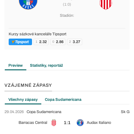
(1:0)
Stadión:
Kurzy sázkové kanceláře Tipsport
2.32
2.86
3.27
1
0
2
Preview
Statistiky, reportáž
VZÁJEMNÉ ZÁPASY
Všechny zápasy
Copa Sudamericana
29.04.2026
Copa Sudamericana
Sk G
1:1
Barracas Central
Audax Italiano