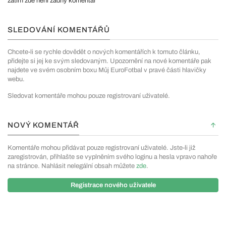
zatím zde není žádný komentář
SLEDOVÁNÍ KOMENTÁŘŮ
Chcete-li se rychle dovědět o nových komentářích k tomuto článku,
přidejte si jej ke svým sledovaným. Upozornění na nové komentáře pak
najdete ve svém osobním boxu Můj EuroFotbal v pravé části hlavičky
webu.
Sledovat komentáře mohou pouze registrovaní uživatelé.
NOVÝ KOMENTÁŘ
Komentáře mohou přidávat pouze registrovaní uživatelé. Jste-li již
zaregistrován, přihlašte se vyplněním svého loginu a hesla vpravo nahoře
na stránce. Nahlásit nelegální obsah můžete
zde
.
Registrace nového uživatele