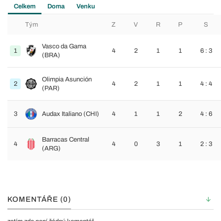
Celkem
Doma
Venku
Tým
Z
V
R
P
S
Vasco da Gama
1
4
2
1
1
6 : 3
(BRA)
Olimpia Asunción
2
4
2
1
1
4 : 4
(PAR)
3
Audax Italiano (CHI)
4
1
1
2
4 : 6
Barracas Central
4
4
0
3
1
2 : 3
(ARG)
KOMENTÁŘE (0)