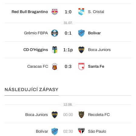
1:0
Red Bull Bragantino
S. Cristal
31.07.
0:1
Grêmio FBPA
Bolívar
1:1p
CD O'Higgins
Boca Juniors
0:3
Caracas FC
Santa Fe
NÁSLEDUJÍCÍ ZÁPASY
12.08.
Boca Juniors
00:00
Recoleta FC
Bolívar
02:30
São Paulo