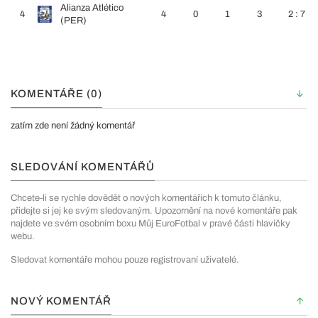
Alianza Atlético
4
4
0
1
3
2 : 7
(PER)
KOMENTÁŘE (0)
zatím zde není žádný komentář
SLEDOVÁNÍ KOMENTÁŘŮ
Chcete-li se rychle dovědět o nových komentářích k tomuto článku,
přidejte si jej ke svým sledovaným. Upozornění na nové komentáře pak
najdete ve svém osobním boxu Můj EuroFotbal v pravé části hlavičky
webu.
Sledovat komentáře mohou pouze registrovaní uživatelé.
NOVÝ KOMENTÁŘ