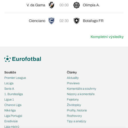
V. da Gama
00:00
Olimpia A.
Cienciano
02:30
Botafogo FR
Kompletní výsledky
Soutěže
Články
Premier League
Aktuality
LaLiga
Previews
Serie A
Komentáře a souhrny
1. Bundesliga
Názory a komentáře
Ligue 1
Fejetony
Chance Liga
Životopisy
Niké liga
Profily, historie
Liga Portugal
Rozhovory
Eredivisie
Tipy a analýzy
Liga mistrů