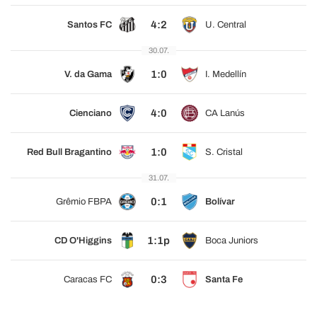
4:2
Santos FC
U. Central
30.07.
1:0
V. da Gama
I. Medellín
4:0
Cienciano
CA Lanús
1:0
Red Bull Bragantino
S. Cristal
31.07.
0:1
Grêmio FBPA
Bolívar
1:1p
CD O'Higgins
Boca Juniors
0:3
Caracas FC
Santa Fe