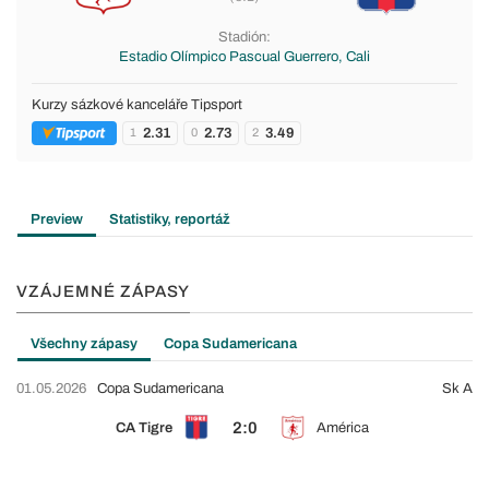
Stadión:
Estadio Olímpico Pascual Guerrero, Cali
Kurzy sázkové kanceláře Tipsport
2.31
2.73
3.49
1
0
2
Preview
Statistiky, reportáž
VZÁJEMNÉ ZÁPASY
Všechny zápasy
Copa Sudamericana
01.05.2026
Copa Sudamericana
Sk A
2:0
CA Tigre
América