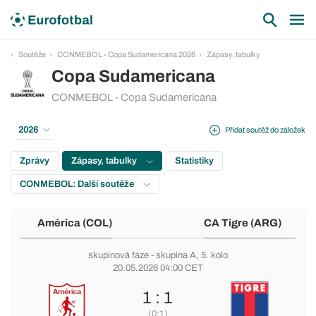
Soutěže
CONMEBOL - Copa Sudamericana 2026
Zápasy, tabulky
Copa Sudamericana
CONMEBOL - Copa Sudamericana
2026
Přidat soutěž do záložek
Zprávy
Zápasy, tabulky
Statistiky
CONMEBOL: Další soutěže
América (COL)
CA Tigre (ARG)
skupinová fáze
-
skupina A
, 5. kolo
20.05.2026 04:00 CET
1 : 1
(0:1)