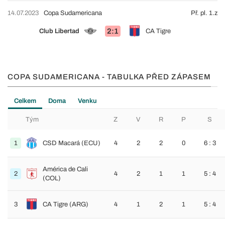
14.07.2023
Copa Sudamericana
Př. pl. 1.z
2:1
Club Libertad
CA Tigre
COPA SUDAMERICANA - TABULKA PŘED ZÁPASEM
Celkem
Doma
Venku
Tým
Z
V
R
P
S
1
CSD Macará (ECU)
4
2
2
0
6 : 3
América de Cali
2
4
2
1
1
5 : 4
(COL)
3
CA Tigre (ARG)
4
1
2
1
5 : 4