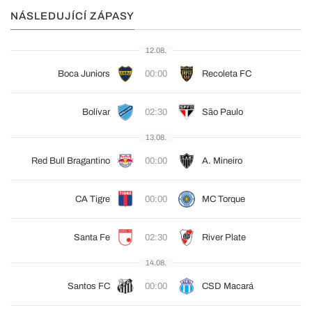
NÁSLEDUJÍCÍ ZÁPASY
12.08.
Boca Juniors
00:00
Recoleta FC
Bolívar
02:30
São Paulo
13.08.
Red Bull Bragantino
00:00
A. Mineiro
CA Tigre
00:00
MC Torque
Santa Fe
02:30
River Plate
14.08.
Santos FC
00:00
CSD Macará