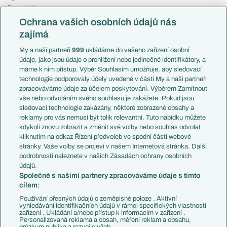
Evropská liga
Reprezentace
Konferenční liga
Česko
Ochrana vašich osobních údajů nás
Mistrovství světa
Slovensko
zajímá
Liga národů
Anglie
Francie
My a naši partneři
999
ukládáme do vašeho zařízení osobní
Témata
Itálie
údaje, jako jsou údaje o prohlížení nebo jedinečné identifikátory, a
Představení týmů MS
Německo
máme k nim přístup. Výběr Souhlasím umožňuje, aby sledovací
EuroSkauting
Španělsko
technologie podporovaly účely uvedené v části My a naši partneři
PL v kostce
Argentina
zpracováváme údaje za účelem poskytování. Výběrem Zamítnout
Evropské koeficienty
Brazílie
vše nebo odvoláním svého souhlasu je zakážete. Pokud jsou
Přestupy
sledovací technologie zakázány, některé zobrazené obsahy a
Přestupové spekulace
reklamy pro vás nemusí být tolik relevantní. Tuto nabídku můžete
Přestupy
Zranění
kdykoli znovu zobrazit a změnit své volby nebo souhlas odvolat
Zápasy
kliknutím na odkaz Řízení předvoleb ve spodní části webové
Livescore
stránky. Vaše volby se projeví v našem Internetová stránka. Další
Kluby
Tipovací soutěž
podrobnosti naleznete v našich Zásadách ochrany osobních
Arsenal FC
Fotbal TV
údajů.
Chelsea FC
Společně s našimi partnery zpracováváme údaje s tímto
Manchester United
cílem:
AC Milán
Juventus FC
Používání přesných údajů o zeměpisné poloze . Aktivní
Bayern Mnichov
vyhledávání identifikačních údajů v rámci specifických vlastností
zařízení . Ukládání a/nebo přístup k informacím v zařízení .
FC Barcelona
Personalizovaná reklama a obsah, měření reklam a obsahu,
Real Madrid