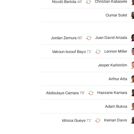
Christian Kabasele
Nicolò Bertola
46'
Oumar Solet
Juan David Arizala
Jordan Zemura
60'
Lennon Miller
Vakoun Issouf Bayo
71'
Jesper Karlström
Arthur Atta
Hassane Kamara
Abdoulaye Camara
79'
Adam Buksa
Keinan Davis
Idrissa Gueye
71'