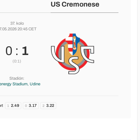
US Cremonese
37. kolo
7.05.2026 20:45 CET
0 :
1
(0:1)
Stadión:
energy Stadium, Udine
rt
2.49
3.17
3.22
1
0
2