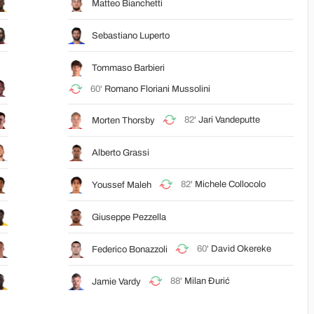
Matteo Bianchetti
Sebastiano Luperto
Tommaso Barbieri
60'
Romano Floriani Mussolini
82'
Jari Vandeputte
Morten Thorsby
Alberto Grassi
82'
Michele Collocolo
Youssef Maleh
Giuseppe Pezzella
60'
David Okereke
Federico Bonazzoli
88'
Milan Đurić
Jamie Vardy