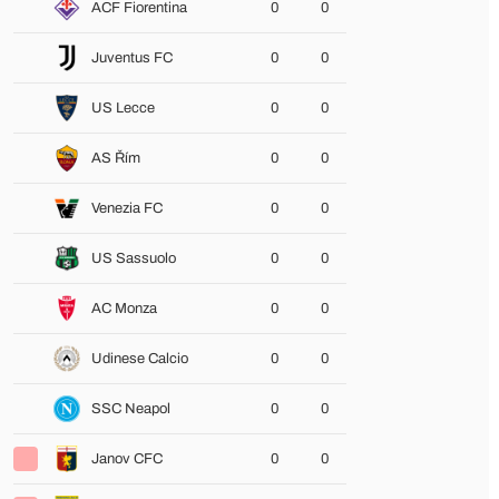
ACF Fiorentina
0
0
Juventus FC
0
0
US Lecce
0
0
AS Řím
0
0
Venezia FC
0
0
US Sassuolo
0
0
AC Monza
0
0
Udinese Calcio
0
0
SSC Neapol
0
0
Janov CFC
0
0