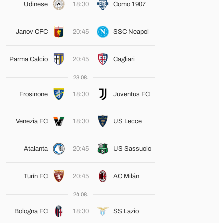
Udinese
18:30
Como 1907
Janov CFC
20:45
SSC Neapol
Parma Calcio
20:45
Cagliari
23.08.
Frosinone
18:30
Juventus FC
Venezia FC
18:30
US Lecce
Atalanta
20:45
US Sassuolo
Turín FC
20:45
AC Milán
24.08.
Bologna FC
18:30
SS Lazio