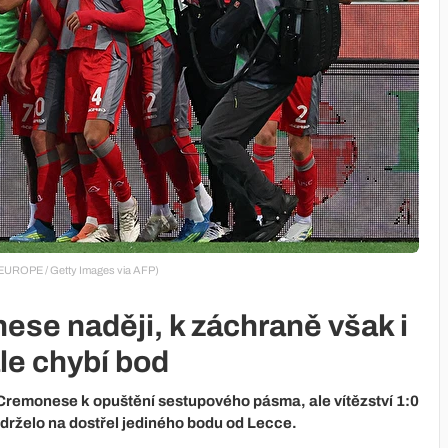
EUROPE / Getty Images via AFP)
ese naději, k záchraně však i
le chybí bod
 Cremonese k opuštění sestupového pásma, ale vítězství 1:0
udrželo na dostřel jediného bodu od Lecce.