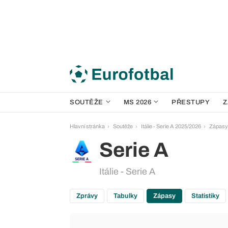
SOUTĚŽE
MS 2026
PŘESTUPY
Z
Hlavní stránka
Soutěže
Itálie - Serie A 2025/2026
Zápasy
Serie A
Itálie - Serie A
Zprávy
Tabulky
Zápasy
Statistiky