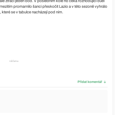
e ztrácí jeden bod. V posledním kole ho čeká rozhodující duel
 mezitím promarnilo šanci přeskočit Lazio a v této sezoně vyhrálo
 které se v tabulce nacházejí pod ním.
Přidat komentář