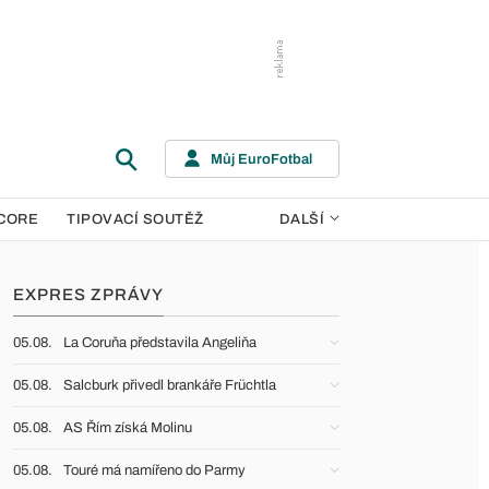
Můj EuroFotbal
CORE
TIPOVACÍ SOUTĚŽ
DALŠÍ
EXPRES ZPRÁVY
05.08.
La Coruňa představila Angeliňa
05.08.
Salcburk přivedl brankáře Früchtla
05.08.
AS Řím získá Molinu
05.08.
Touré má namířeno do Parmy