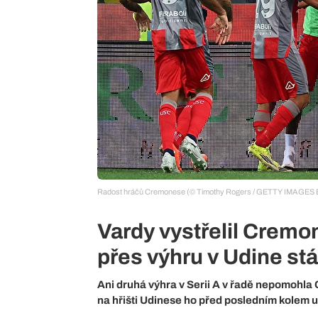
Radost hráčů Cremonese (© Timothy Rogers / GETTY IMAGES 
Vardy vystřelil Cremon
přes výhru v Udine stá
Ani druhá výhra v Serii A v řadě nepomohla
na hřišti Udinese ho před posledním kolem 