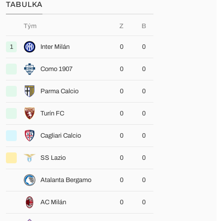
TABULKA
Tým
Z
B
1
Inter Milán
0
0
Como 1907
0
0
Parma Calcio
0
0
Turín FC
0
0
Cagliari Calcio
0
0
SS Lazio
0
0
Atalanta Bergamo
0
0
AC Milán
0
0