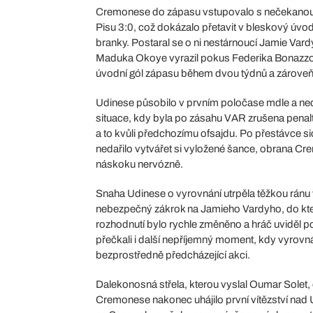
Cremonese do zápasu vstupovalo s nečekanou f
Pisu 3:0, což dokázalo přetavit v bleskový úvod
branky. Postaral se o ni nestárnoucí Jamie Vardy
Maduka Okoye vyrazil pokus Federika Bonazzolih
úvodní gól zápasu během dvou týdnů a zároveň čt
Udinese působilo v prvním poločase mdle a neda
situace, kdy byla po zásahu VAR zrušena penalt
a to kvůli předchozímu ofsajdu. Po přestávce si
nedařilo vytvářet si vyložené šance, obrana C
náskoku nervózně.
Snaha Udinese o vyrovnání utrpěla těžkou rán
nebezpečný zákrok na Jamieho Vardyho, do kter
rozhodnutí bylo rychle změněno a hráč uviděl po
přečkali i další nepříjemný moment, kdy vyrovn
bezprostředně předcházející akci.
Dalekonosná střela, kterou vyslal Oumar Solet,
Cremonese nakonec uhájilo první vítězství nad U