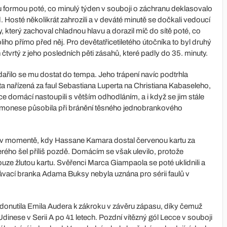
ormou poté, co minulý týden v souboji o záchranu deklasovalo
. Hosté několikrát zahrozili a v deváté minutě se dočkali vedoucí
, který zachoval chladnou hlavu a dorazil míč do sítě poté, co
o přímo před něj. Pro devětatřicetiletého útočníka to byl druhý
vrtý z jeho posledních pěti zásahů, které padly do 35. minuty.
řilo se mu dostat do tempa. Jeho trápení navíc podtrhla
a nařízená za faul Sebastiana Luperta na Christiana Kabaseleho,
ce domácí nastoupili s větším odhodláním, a i když se jim stále
remonese působila při bránění těsného jednobrankového
u v momentě, kdy Hassane Kamara dostal červenou kartu za
ého šel příliš pozdě. Domácím se však ulevilo, protože
uze žlutou kartu. Svěřenci Marca Giampaola se poté uklidnili a
ávací branka Adama Buksy nebyla uznána pro sérii faulů v
 donutila Emila Audera k zákroku v závěru zápasu, díky čemuž
dinese v Serii A po 41 letech. Pozdní vítězný gól Lecce v souboji