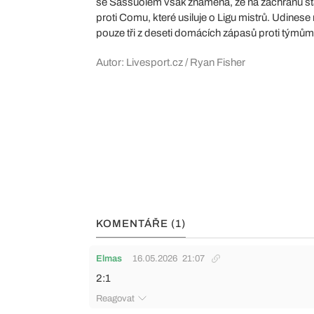
se Sassuolem však znamená, že na záchranu stál
proti Comu, které usiluje o Ligu mistrů. Udinese
pouze tři z deseti domácích zápasů proti týmům,
Autor: Livesport.cz / Ryan Fisher
KOMENTÁŘE (1)
Elmas
16.05.2026
21:07
2:1
Reagovat