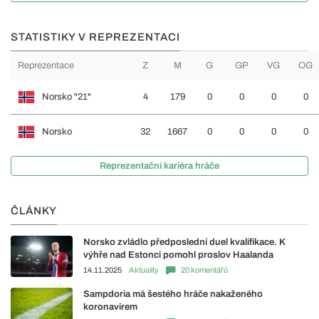
STATISTIKY V REPREZENTACI
Reprezentace
Z
M
G
GP
VG
OG
Norsko "21"
4
179
0
0
0
0
Norsko
32
1667
0
0
0
0
Reprezentační kariéra hráče
ČLÁNKY
Norsko zvládlo předposlední duel kvalifikace. K
výhře nad Estonci pomohl proslov Haalanda
14.11.2025
Aktuality
20 komentářů
Sampdoria má šestého hráče nakaženého
koronavirem