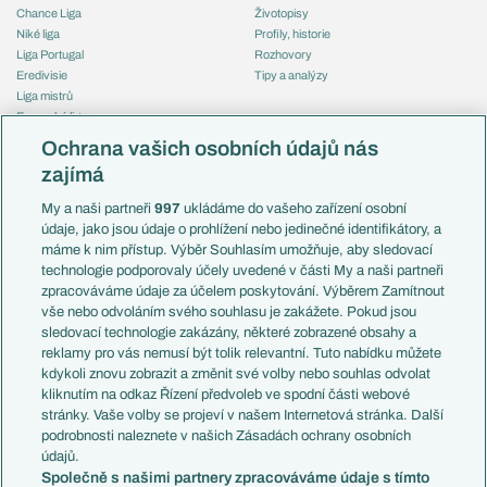
Chance Liga
Životopisy
Niké liga
Profily, historie
Liga Portugal
Rozhovory
Eredivisie
Tipy a analýzy
Liga mistrů
Evropská liga
Reprezentace
Konferenční liga
Česko
Ochrana vašich osobních údajů nás
Mistrovství světa
Slovensko
zajímá
Liga národů
Anglie
Francie
My a naši partneři
997
ukládáme do vašeho zařízení osobní
Témata
Itálie
údaje, jako jsou údaje o prohlížení nebo jedinečné identifikátory, a
Představení týmů MS
Německo
máme k nim přístup. Výběr Souhlasím umožňuje, aby sledovací
EuroSkauting
Španělsko
technologie podporovaly účely uvedené v části My a naši partneři
PL v kostce
Argentina
zpracováváme údaje za účelem poskytování. Výběrem Zamítnout
Evropské koeficienty
Brazílie
vše nebo odvoláním svého souhlasu je zakážete. Pokud jsou
Přestupy
sledovací technologie zakázány, některé zobrazené obsahy a
Přestupové spekulace
reklamy pro vás nemusí být tolik relevantní. Tuto nabídku můžete
Přestupy
Zranění
kdykoli znovu zobrazit a změnit své volby nebo souhlas odvolat
Zápasy
kliknutím na odkaz Řízení předvoleb ve spodní části webové
Livescore
stránky. Vaše volby se projeví v našem Internetová stránka. Další
Kluby
Tipovací soutěž
podrobnosti naleznete v našich Zásadách ochrany osobních
Arsenal FC
Fotbal TV
údajů.
Chelsea FC
Společně s našimi partnery zpracováváme údaje s tímto
Manchester United