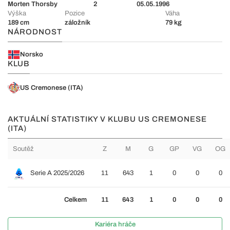
Morten Thorsby
2
05.05.1996
Výška
Pozice
Váha
189 cm
záložník
79 kg
NÁRODNOST
Norsko
KLUB
US Cremonese (ITA)
AKTUÁLNÍ STATISTIKY V KLUBU US CREMONESE
(ITA)
Soutěž
Z
M
G
GP
VG
OG
Serie A 2025/2026
11
643
1
0
0
0
Celkem
11
643
1
0
0
0
Kariéra hráče