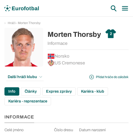
Hráči - Morten Thorsby
Morten Thorsby
2
Informace
Norsko
US Cremonese
Další hráči klubu
Přidat hráče do záložek
Info
Články
Expres zprávy
Kariéra - klub
Kariéra - reprezentace
INFORMACE
Celé jméno
Číslo dresu
Datum narození