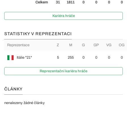
Celkem
31
1811
0
0
0
0
Kariéra hráče
STATISTIKY V REPREZENTACI
Reprezentace
Z
M
G
GP
VG
OG
Itálie "21"
5
255
0
0
0
0
Reprezentační kariéra hráče
ČLÁNKY
nenalezeny žádné články