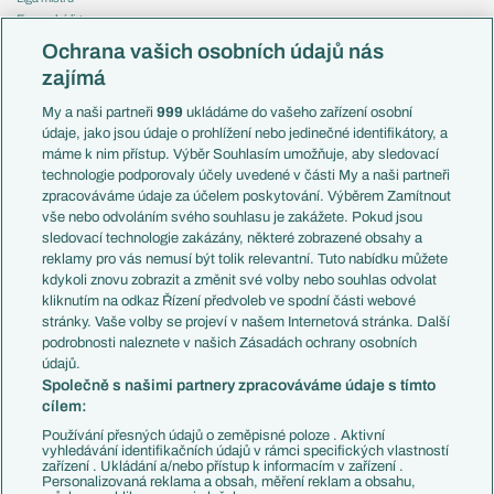
Evropská liga
Reprezentace
Konferenční liga
Česko
Ochrana vašich osobních údajů nás
Mistrovství světa
Slovensko
zajímá
Liga národů
Anglie
Francie
My a naši partneři
999
ukládáme do vašeho zařízení osobní
Témata
Itálie
údaje, jako jsou údaje o prohlížení nebo jedinečné identifikátory, a
Představení týmů MS
Německo
máme k nim přístup. Výběr Souhlasím umožňuje, aby sledovací
EuroSkauting
Španělsko
technologie podporovaly účely uvedené v části My a naši partneři
PL v kostce
Argentina
zpracováváme údaje za účelem poskytování. Výběrem Zamítnout
Evropské koeficienty
Brazílie
vše nebo odvoláním svého souhlasu je zakážete. Pokud jsou
Přestupy
sledovací technologie zakázány, některé zobrazené obsahy a
Přestupové spekulace
reklamy pro vás nemusí být tolik relevantní. Tuto nabídku můžete
Přestupy
Zranění
kdykoli znovu zobrazit a změnit své volby nebo souhlas odvolat
Zápasy
kliknutím na odkaz Řízení předvoleb ve spodní části webové
Livescore
stránky. Vaše volby se projeví v našem Internetová stránka. Další
Kluby
Tipovací soutěž
podrobnosti naleznete v našich Zásadách ochrany osobních
Arsenal FC
Fotbal TV
údajů.
Chelsea FC
Společně s našimi partnery zpracováváme údaje s tímto
Manchester United
cílem:
AC Milán
Juventus FC
Používání přesných údajů o zeměpisné poloze . Aktivní
Bayern Mnichov
vyhledávání identifikačních údajů v rámci specifických vlastností
zařízení . Ukládání a/nebo přístup k informacím v zařízení .
FC Barcelona
Personalizovaná reklama a obsah, měření reklam a obsahu,
Real Madrid