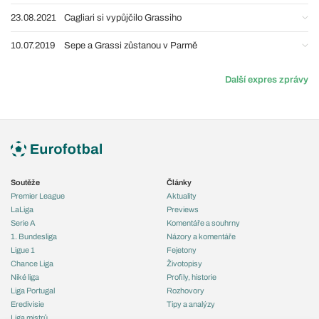
23.08.2021
Cagliari si vypůjčilo Grassiho
10.07.2019
Sepe a Grassi zůstanou v Parmě
Další expres zprávy
Soutěže
Články
Premier League
Aktuality
LaLiga
Previews
Serie A
Komentáře a souhrny
1. Bundesliga
Názory a komentáře
Ligue 1
Fejetony
Chance Liga
Životopisy
Niké liga
Profily, historie
Liga Portugal
Rozhovory
Eredivisie
Tipy a analýzy
Liga mistrů