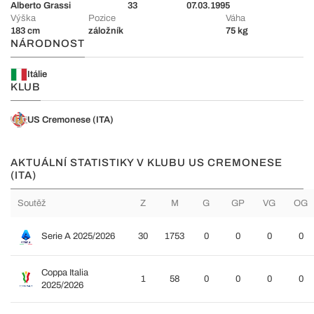
Alberto Grassi
33
07.03.1995
Výška
Pozice
Váha
183 cm
záložník
75 kg
NÁRODNOST
Itálie
KLUB
US Cremonese (ITA)
AKTUÁLNÍ STATISTIKY V KLUBU US CREMONESE
(ITA)
Soutěž
Z
M
G
GP
VG
OG
Serie A 2025/2026
30
1753
0
0
0
0
Coppa Italia
1
58
0
0
0
0
2025/2026