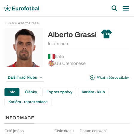
Hráči - Alberto Grassi
Alberto Grassi
33
Informace
Itálie
US Cremonese
Další hráči klubu
Přidat hráče do záložek
Info
Články
Expres zprávy
Kariéra - klub
Kariéra - reprezentace
INFORMACE
Celé jméno
Číslo dresu
Datum narození