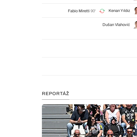
Kenan Yıldız
Fabio Miretti
90'
Dušan Vlahović
REPORTÁŽ