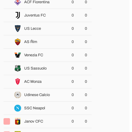
ACF Fiorentina
0
0
Juventus FC
0
0
US Lecce
0
0
AS Řím
0
0
Venezia FC
0
0
US Sassuolo
0
0
AC Monza
0
0
Udinese Calcio
0
0
SSC Neapol
0
0
Janov CFC
0
0