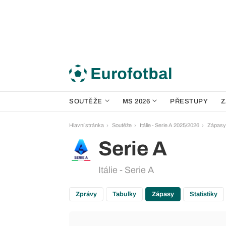
SOUTĚŽE
MS 2026
PŘESTUPY
Z
Hlavní stránka
Soutěže
Itálie - Serie A 2025/2026
Zápasy
Serie A
Itálie - Serie A
Zprávy
Tabulky
Zápasy
Statistiky