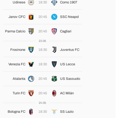
Udinese
18:30
Como 1907
Janov CFC
20:45
SSC Neapol
Parma Calcio
20:45
Cagliari
23.08.
Frosinone
18:30
Juventus FC
Venezia FC
18:30
US Lecce
Atalanta
20:45
US Sassuolo
Turín FC
20:45
AC Milán
24.08.
Bologna FC
18:30
SS Lazio