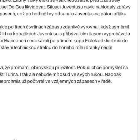
l De Gea likvidovat. Situaci Juventusu navíc nahlodaly zprávy
pasech, což po hodině hry odsunulo Juventus na pátou příčku.
sice po třech čtvrtinách zápasu zdánlivě vyrovnal, když usměrnil
jd. Klid na kopačkách Juventusu s přibývajícím časem vyprchával a
ráči Bianconeri nedokázali po přímém kopu Fialek odklidit míč do
stavní technickou střelou do horního rohu branky nedal
í, že promarnil obrovskou příležitost. Pokud chce pomýšlet na
šti Turína. I tak ale nebude mít osud ve svých rukou. Naopak
m neprohrála už počtvrté ve vzájemných zápasech v řadě.