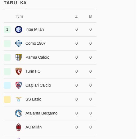
TABULKA
Tým
Z
B
1
Inter Milán
0
0
Como 1907
0
0
Parma Calcio
0
0
Turín FC
0
0
Cagliari Calcio
0
0
SS Lazio
0
0
Atalanta Bergamo
0
0
AC Milán
0
0