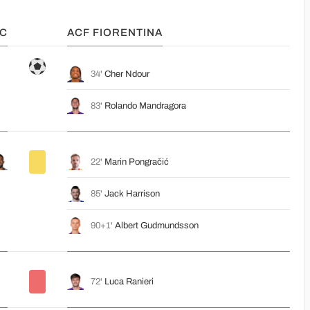
FC
ACF FIORENTINA
34'
Cher Ndour
83'
Rolando Mandragora
22'
Marin Pongračić
85'
Jack Harrison
90+1'
Albert Gudmundsson
72'
Luca Ranieri