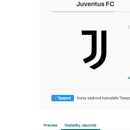
Juventus FC
1
A
Kurzy sázkové kanceláře Tipspo
Preview
Statistiky, reportáž