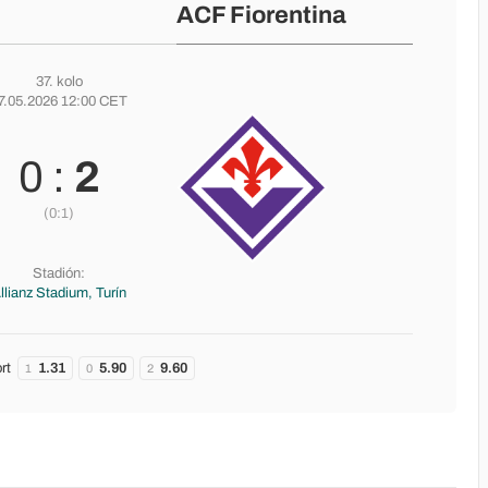
ACF Fiorentina
37. kolo
7.05.2026 12:00 CET
0 :
2
(0:1)
Stadión:
llianz Stadium, Turín
rt
1.31
5.90
9.60
1
0
2