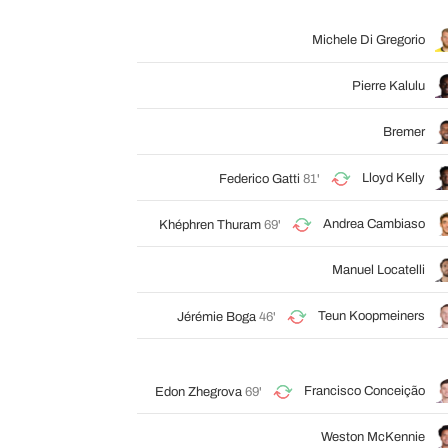
Michele Di Gregorio
Pierre Kalulu
Bremer
Lloyd Kelly
Federico Gatti
81'
Andrea Cambiaso
Khéphren Thuram
69'
Manuel Locatelli
Teun Koopmeiners
Jérémie Boga
46'
Francisco Conceição
Edon Zhegrova
69'
Weston McKennie