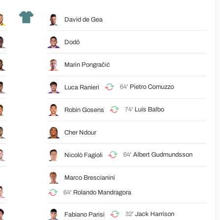
David de Gea
Dodô
Marin Pongračić
64'
Pietro Comuzzo
Luca Ranieri
74'
Luís Balbo
Robin Gosens
Cher Ndour
64'
Albert Gudmundsson
Nicolò Fagioli
Marco Brescianini
64'
Rolando Mandragora
32'
Jack Harrison
Fabiano Parisi