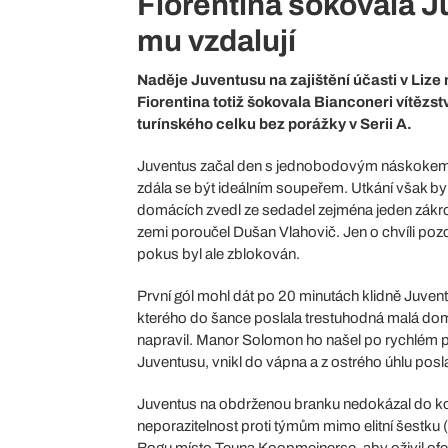
Fiorentina šokovala J
mu vzdalují
Naděje Juventusu na zajištění účasti v Lize
Fiorentina totiž šokovala Bianconeri vítězst
turínského celku bez porážky v Serii A.
Juventus začal den s jednobodovým náskokem na 
zdála se být ideálním soupeřem. Utkání však by
domácích zvedl ze sedadel zejména jeden zák
zemi poroučel Dušan Vlahovič. Jen o chvíli pozděj
pokus byl ale zblokován.
První gól mohl dát po 20 minutách klidně Juve
kterého do šance poslala trestuhodná malá d
napravil. Manor Solomon ho našel po rychlém p
Juventusu, vnikl do vápna a z ostrého úhlu posla
Juventus na obdrženou branku nedokázal do k
neporazitelnost proti týmům mimo elitní šestku (
Bogu místo Teuna Koopmeinerse, aby oživil ofen