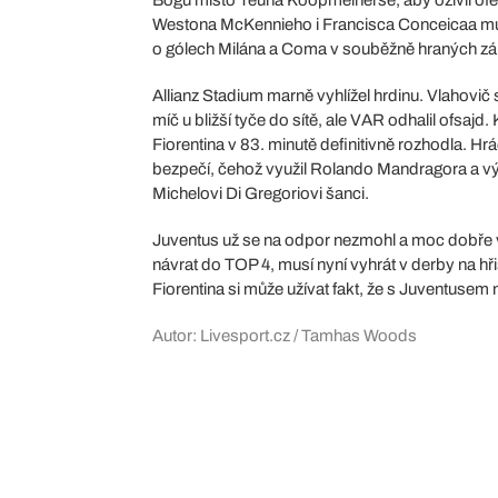
Westona McKennieho i Francisca Conceicaa muse
o gólech Milána a Coma v souběžně hraných zá
Allianz Stadium marně vyhlížel hrdinu. Vlahovič 
míč u bližší tyče do sítě, ale VAR odhalil ofsa
Fiorentina v 83. minutě definitivně rozhodla. H
bezpečí, čehož využil Rolando Mandragora a vý
Michelovi Di Gregoriovi šanci.
Juventus už se na odpor nezmohl a moc dobře v
návrat do TOP 4, musí nyní vyhrát v derby na hři
Fiorentina si může užívat fakt, že s Juventuse
Autor: Livesport.cz / Tamhas Woods