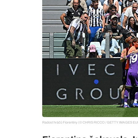
Radost hráčů Fiorentiny (© CHRIS RICCO / GETTY IMAGES EUR