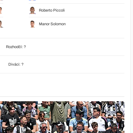
Roberto Piccoli
Manor Solomon
Rozhodčí: ?
Diváci: ?