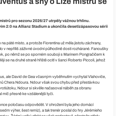
uventus a sny o Lize mistrů se
 mistrů pro sezonu 2026/27 utrpěly vážnou trhlinu.
vím 2:0 na Allianz Stadium a ukončila desetizápasovou sérii
páté místo, a protože Fiorentina už měla jistotu záchrany,
lo v nepříliš záživné úvodní půlhodině dosti rozhárané. Fanoušky
rok, po němž se po sporném souboji s Marinem Pongračičem k
i se na druhé straně hřiště ocitl v šanci Roberto Piccoli, jehož
ntus, ale David de Gea včasným vyběhnutím vychytal Vlahoviče,
omů Chera Ndoura. Ndour však svou chybu před přestávkou
rotiútoku, Ndour si skvěle načasoval náběh za obranu
l míč přesně ke vzdálenější tyči.
once poločasu odpovědět. V ohrožení byla jeho domácí
sedm výher, šest remíz), a tak trenér poslal do hry Jérémieho
zivu. Žádný velký efekt se však nedostavil, přestože střely