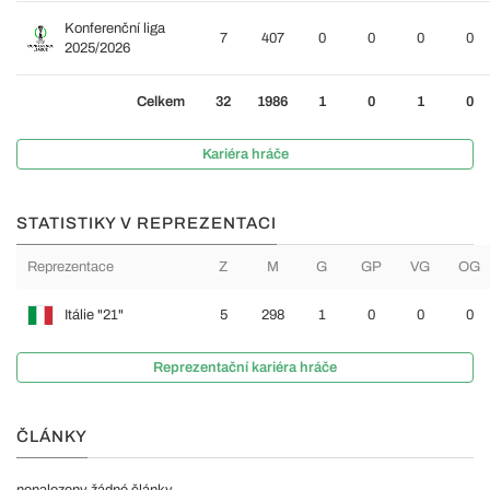
Konferenční liga
7
407
0
0
0
0
2025/2026
Celkem
32
1986
1
0
1
0
Kariéra hráče
STATISTIKY V REPREZENTACI
Reprezentace
Z
M
G
GP
VG
OG
Itálie "21"
5
298
1
0
0
0
Reprezentační kariéra hráče
ČLÁNKY