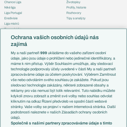
Chance Liga
Životopisy
Niké liga
Profily, historie
Liga Portugal
Rozhovory
Eredivisie
Tipy a analýzy
Liga mistrů
Evropská liga
Reprezentace
Konferenční liga
Česko
Ochrana vašich osobních údajů nás
Mistrovství světa
Slovensko
zajímá
Liga národů
Anglie
Francie
My a naši partneři
999
ukládáme do vašeho zařízení osobní
Témata
Itálie
údaje, jako jsou údaje o prohlížení nebo jedinečné identifikátory, a
Představení týmů MS
Německo
máme k nim přístup. Výběr Souhlasím umožňuje, aby sledovací
EuroSkauting
Španělsko
technologie podporovaly účely uvedené v části My a naši partneři
PL v kostce
Argentina
zpracováváme údaje za účelem poskytování. Výběrem Zamítnout
Evropské koeficienty
Brazílie
vše nebo odvoláním svého souhlasu je zakážete. Pokud jsou
Přestupy
sledovací technologie zakázány, některé zobrazené obsahy a
Přestupové spekulace
reklamy pro vás nemusí být tolik relevantní. Tuto nabídku můžete
Přestupy
Zranění
kdykoli znovu zobrazit a změnit své volby nebo souhlas odvolat
Zápasy
kliknutím na odkaz Řízení předvoleb ve spodní části webové
Livescore
stránky. Vaše volby se projeví v našem Internetová stránka. Další
Kluby
Tipovací soutěž
podrobnosti naleznete v našich Zásadách ochrany osobních
Arsenal FC
Fotbal TV
údajů.
Chelsea FC
Společně s našimi partnery zpracováváme údaje s tímto
Manchester United