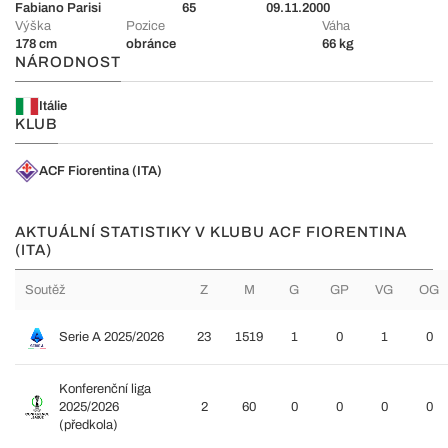
Fabiano Parisi
65
09.11.2000
Výška
Pozice
Váha
178 cm
obránce
66 kg
NÁRODNOST
Itálie
KLUB
ACF Fiorentina (ITA)
AKTUÁLNÍ STATISTIKY V KLUBU ACF FIORENTINA
(ITA)
Soutěž
Z
M
G
GP
VG
OG
Serie A 2025/2026
23
1519
1
0
1
0
Konferenční liga
2025/2026
2
60
0
0
0
0
(předkola)