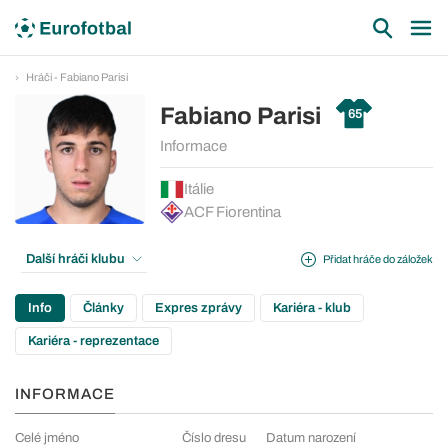
Hráči - Fabiano Parisi
Fabiano Parisi
65
Informace
Itálie
ACF Fiorentina
Další hráči klubu
Přidat hráče do záložek
Info
Články
Expres zprávy
Kariéra - klub
Kariéra - reprezentace
INFORMACE
Celé jméno
Číslo dresu
Datum narození