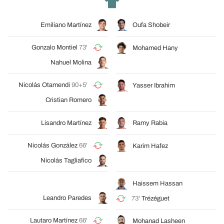
Emiliano Martínez
Oufa Shobeir
Gonzalo Montiel
73'
Mohamed Hany
Nahuel Molina
Nicolás Otamendi
90+5'
Yasser Ibrahim
Cristian Romero
Lisandro Martínez
Ramy Rabia
Nicolás González
66'
Karim Hafez
Nicolás Tagliafico
Haissem Hassan
Leandro Paredes
73'
Trézéguet
Lautaro Martínez
66'
Mohanad Lasheen