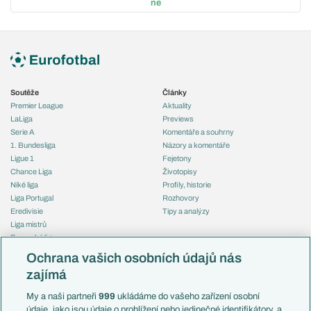
ne
Soutěže
Články
Premier League
Aktuality
LaLiga
Previews
Serie A
Komentáře a souhrny
1. Bundesliga
Názory a komentáře
Ligue 1
Fejetony
Chance Liga
Životopisy
Niké liga
Profily, historie
Liga Portugal
Rozhovory
Eredivisie
Tipy a analýzy
Liga mistrů
Evropská liga
Reprezentace
Konferenční liga
Česko
Ochrana vašich osobních údajů nás
Mistrovství světa
Slovensko
zajímá
Liga národů
Anglie
Francie
My a naši partneři
999
ukládáme do vašeho zařízení osobní
Témata
Itálie
údaje, jako jsou údaje o prohlížení nebo jedinečné identifikátory, a