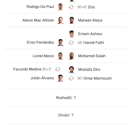
Rodrigo De Paul
90+6'
Zizo
Alexis Mac Allister
Marwan Ateya
Emam Ashour
Enzo Fernández
46'
Hamdi Fathi
Lionel Messi
Mohamed Salah
Facundo Medina
90+5'
Mostafa Ziko
Julián Álvarez
80'
Omar Marmoush
Rozhodčí: ?
Diváci: ?