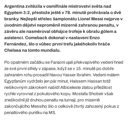
Argentina zvítězila v osmifinále mistrovství světa nad
Egyptem 3:2, přestože ještě v 78. minutě prohrávala o dvě
branky. Nejlepší střelec šampionátu Lionel Messi nejprve v
úvodním dějství neproměnil mizerně zahranou penaltu, v
závěru ale nasměroval obhájce trofeje k obratu gólem a
asistencí. Comeback dokonal v nastavení Enzo
Fernández, šlo o vůbec první trefu jakéhokoliv hráče
Chelsea na tomto mundialu.
Po opatrném začátku se Faraoni ujali překvapivého vedení hned
ze své první střely v zápase, když se v 15. minutě po dobře
zahraném rohu prosadil hlavou Yasser Ibrahim. Vedení málem
Egypťanům vydrželo jen pár minut, Haissem Hassan totiž
nešikovným zákrokem nabídl Albiceleste zlatou příležitost
rychle vyrovnat z pokutového kopu. Mostafa Shobeir však
zneškodnil již druhou penaltu na turnaji, pro mizerně
zakončujícího Messiho šlo o celkově čtvrtý zahozený pokus z
penaltového puntíku na MS.