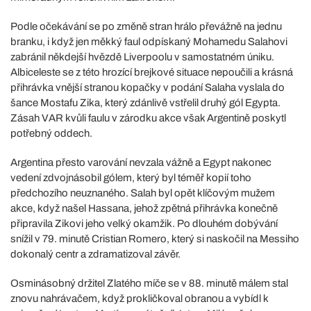
Podle očekávání se po změně stran hrálo převážně na jednu
branku, i když jen měkký faul odpískaný Mohamedu Salahovi
zabránil někdejší hvězdě Liverpoolu v samostatném úniku.
Albiceleste se z této hrozící brejkové situace nepoučili a krásná
přihrávka vnější stranou kopačky v podání Salaha vyslala do
šance Mostafu Zika, který zdánlivě vstřelil druhý gól Egypta.
Zásah VAR kvůli faulu v zárodku akce však Argentině poskytl
potřebný oddech.
Argentina přesto varování nevzala vážně a Egypt nakonec
vedení zdvojnásobil gólem, který byl téměř kopií toho
předchozího neuznaného. Salah byl opět klíčovým mužem
akce, když našel Hassana, jehož zpětná přihrávka konečně
připravila Zikovi jeho velký okamžik. Po dlouhém dobývání
snížil v 79. minutě Cristian Romero, který si naskočil na Messiho
dokonalý centr a zdramatizoval závěr.
Osminásobný držitel Zlatého míče se v 88. minutě málem stal
znovu nahrávačem, když prokličkoval obranou a vybídl k