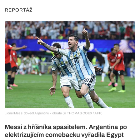
REPORTÁŽ
Lionel Messi dovedl Argentinu k obratu (© THOMAS COEX / AFP)
Messi z hříšníka spasitelem. Argentina po
elektrizujícím comebacku vyřadila Egypt