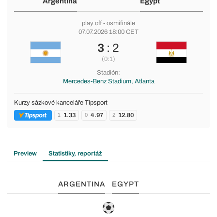
Argentina
Egypt
play off
- osmifinále
07.07.2026 18:00 CET
3
: 2
(0:1)
Stadión:
Mercedes-Benz Stadium, Atlanta
Kurzy sázkové kanceláře Tipsport
1.33
4.97
12.80
1
0
2
Preview
Statistiky, reportáž
ARGENTINA
EGYPT