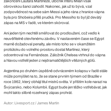
zakončení Lautara Martíneze, útočník Interu Milán však
obrovskou šanci zahodil. Nakonec, jak už to bývá, vzal
zodpovědnost na sebe sám Messi a jeho rána z hranice vápna
byla pro Shobeira příliš prudká. Pro Messiho to byl již devátý
zápas na MS v řadě, ve kterém skóroval.
Ani jeden tým nechtěl směřovat do prodloužení, což vedlo k
neuvěřitelně otevřenému závěru. V nastaveném čase se Egypt
marně dožadoval penalty, ale místo toho se v okamžitém
protiútoku do volného prostoru dostal Martínez, který
odcentroval na Fernándeze. Záložník Chelsea vtrhnul do vápna
a hlavou vstřelil jeden z nejdramatičtějších vítězných gólů.
Argentina po druhém úspěšně odvráceném kolapsu v řadě stále
může pomýšlet na to, že se stane prvním týmem od Brazílie v
roce 1962, který obhájí titul mistrů světa. V příštím kole narazí na
Švýcarsko, nebo Kolumbii. Egypt bude jen těžko vstřebávat, jak
mohl takto slibně rozehraný zápas prohrát.
Autor: Livesport.cz / James Martin