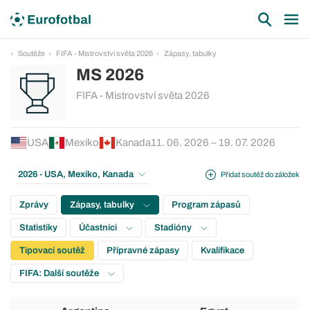
Soutěže
FIFA - Mistrovství světa 2026
Zápasy, tabulky
MS 2026
FIFA - Mistrovství světa 2026
USA
Mexiko
Kanada
11. 06. 2026 – 19. 07. 2026
2026 - USA, Mexiko, Kanada
Přidat soutěž do záložek
Zprávy
Zápasy, tabulky
Program zápasů
Statistiky
Účastníci
Stadióny
Tipovací soutěž
Přípravné zápasy
Kvalifikace
FIFA: Další soutěže