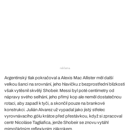
Argentinský tlak pokračoval a Alexis Mac Allister měl další
velkou šanci na srovnání, jeho hlavičku z bezprostřední blízkosti
však vytěsnil skvělý Shobeir. Messi byl poté centimetry od
nápravy svého selhání, jeho přímý kop ale neměl dostatečnou
rotaci, aby zapadl k tyči, a skončil pouze na brankové
konstrukci. Julián Alvarez už vypadal jako jistý střelec
vyrovnávacího gólu krátce před přestávkou, když si zpracoval
centr Nicoláse Tagliafica, jenže Shobeir se znovu vytáhl
mimořádným reflexivním zákrokem.