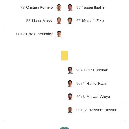
79'
Cristian Romero
15'
Yasser Ibrahim
83'
Lionel Messi
67'
Mostafa Ziko
90+2'
Enzo Fernández
90+3'
Oufa Shobeir
90+4'
Hamdi Fathi
90+8'
Marwan Ateya
90+12'
Haissem Hassan