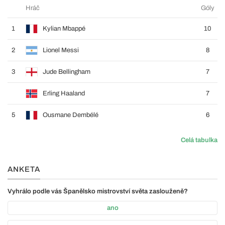
Hráč
Góly
1
Kylian Mbappé
10
2
Lionel Messi
8
3
Jude Bellingham
7
Erling Haaland
7
5
Ousmane Dembélé
6
Celá tabulka
ANKETA
Vyhrálo podle vás Španělsko mistrovství světa zaslouženě?
ano