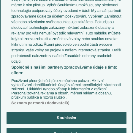
Představení týmů MS
Německo
máme k nim přístup. Výběr Souhlasím umožňuje, aby sledovací
EuroSkauting
Španělsko
technologie podporovaly účely uvedené v části My a naši partneři
PL v kostce
Argentina
zpracováváme údaje za účelem poskytování. Výběrem Zamítnout
Evropské koeficienty
Brazílie
vše nebo odvoláním svého souhlasu je zakážete. Pokud jsou
Přestupy
sledovací technologie zakázány, některé zobrazené obsahy a
Přestupové spekulace
reklamy pro vás nemusí být tolik relevantní. Tuto nabídku můžete
Přestupy
Zranění
kdykoli znovu zobrazit a změnit své volby nebo souhlas odvolat
Zápasy
kliknutím na odkaz Řízení předvoleb ve spodní části webové
Livescore
stránky. Vaše volby se projeví v našem Internetová stránka. Další
Kluby
Tipovací soutěž
podrobnosti naleznete v našich Zásadách ochrany osobních
Arsenal FC
Fotbal TV
údajů.
Chelsea FC
Společně s našimi partnery zpracováváme údaje s tímto
Manchester United
cílem:
AC Milán
Juventus FC
Používání přesných údajů o zeměpisné poloze . Aktivní
Bayern Mnichov
vyhledávání identifikačních údajů v rámci specifických vlastností
zařízení . Ukládání a/nebo přístup k informacím v zařízení .
FC Barcelona
Personalizovaná reklama a obsah, měření reklam a obsahu,
Real Madrid
průzkum publika a rozvoj služeb .
Seznam partnerů (dodavatelů)
Souhlasím
Copyright © 2001-2026 EuroFotbal.cz. Využíváme zpravodajství ČTK.
RSS
Podmínky užití
Informace o zpracování osobních údajů