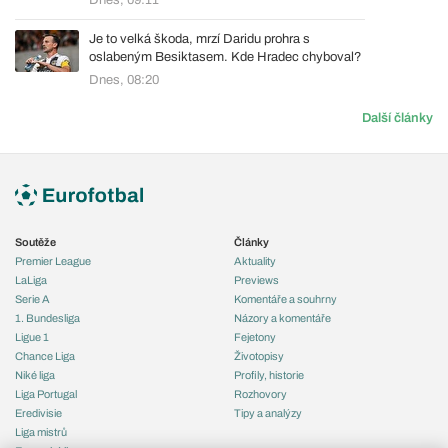
Dnes, 09:11
Je to velká škoda, mrzí Daridu prohra s
oslabeným Besiktasem. Kde Hradec chyboval?
Dnes, 08:20
Další články
Soutěže
Články
Premier League
Aktuality
LaLiga
Previews
Serie A
Komentáře a souhrny
1. Bundesliga
Názory a komentáře
Ligue 1
Fejetony
Chance Liga
Životopisy
Niké liga
Profily, historie
Liga Portugal
Rozhovory
Eredivisie
Tipy a analýzy
Liga mistrů