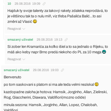
10
29.08.2016
19:09
Hajduk ty svoje talenty za takový rakety zdaleka neprodává, to
je většinou tak ta o nulu míň, viz třeba Pašalića Balić...to asi
změní až Vlasić
Reagovat
smazaný uživatel
29.08.2016
19:13
Si zober len Kramarića za koľko išiel a to sa jednalo o Rijeku, to
máš ako keby napr Brno predá niekoho do PL za 10 mega
Reagovat
smazaný uživatel
29.08.2016
19:03
Benvenuto
po tom saskovani s platom si ma ale teda velmi neziskal
kazdopadne zaloha je hotova: Hamsik, Jorginho, Allan, Zielinski,
Rog, Giaccherini, Diawara, Valdifiori(mozno odide)
minula sezona: Hamsik, Jorginho, Allan, Lopez, Chalobah,
Valdifiori