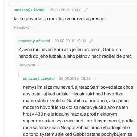
smazaný uživatel
29.08.2016
19:08
tazko povedat, ja mu stale verim ze sa presadi
Reagovat
smazaný uživatel
29.08.2016
19:09
Zjavne mu neverí Sarri a to je ten problém, Gabbi sa
nehodí do jeho futbalu a jeho plánov, nech radšej ide preč
Reagovat
smazaný uživatel
29.08.2016
19:13
nemyslim si ze mu neveri, aj teraz Sarri povedal ze chce
aby ostal, aj ked odisiel Higuain tak hned hovoril ze
mame stale skveleho Gabbiho a podobne, ako jasne
moze to hovorit len tak to sa neda vylucit a ano na ten
hrot v 433 nie je idealny hrac ale proti niektorym
superom sa tam vylozene hodi, proti inym menej, podla
mna sa teraz snazi Neapol zohnat hraca vhodnejsieho
do toho systemu ale ked Gabbi ostane pochybujem ze