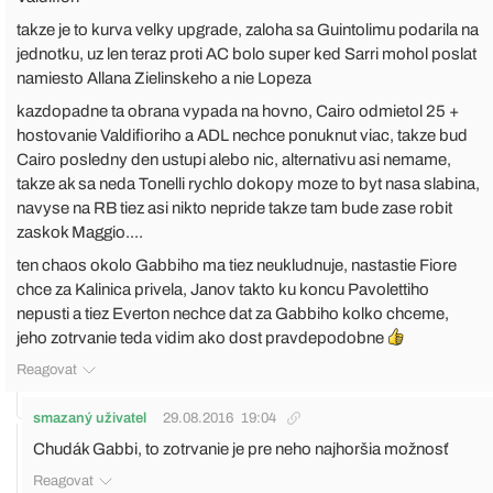
takze je to kurva velky upgrade, zaloha sa Guintolimu podarila na
jednotku, uz len teraz proti AC bolo super ked Sarri mohol poslat
namiesto Allana Zielinskeho a nie Lopeza
kazdopadne ta obrana vypada na hovno, Cairo odmietol 25 +
hostovanie Valdifioriho a ADL nechce ponuknut viac, takze bud
Cairo posledny den ustupi alebo nic, alternativu asi nemame,
takze ak sa neda Tonelli rychlo dokopy moze to byt nasa slabina,
navyse na RB tiez asi nikto nepride takze tam bude zase robit
zaskok Maggio....
ten chaos okolo Gabbiho ma tiez neukludnuje, nastastie Fiore
chce za Kalinica privela, Janov takto ku koncu Pavolettiho
nepusti a tiez Everton nechce dat za Gabbiho kolko chceme,
jeho zotrvanie teda vidim ako dost pravdepodobne
Reagovat
smazaný uživatel
29.08.2016
19:04
Chudák Gabbi, to zotrvanie je pre neho najhoršia možnosť
Reagovat