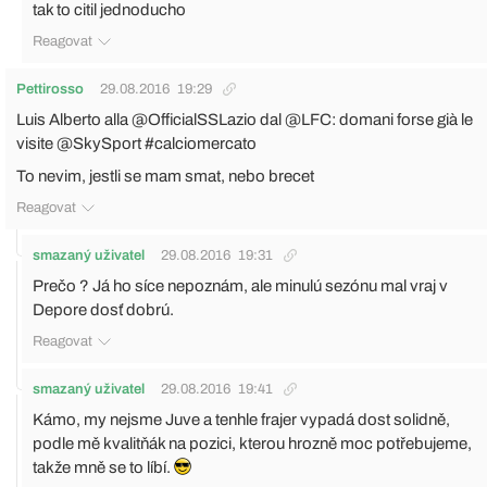
tak to citil jednoducho
Reagovat
Pettirosso
29.08.2016
19:29
Luis Alberto alla @OfficialSSLazio dal @LFC: domani forse già le
visite @SkySport #calciomercato
To nevim, jestli se mam smat, nebo brecet
Reagovat
smazaný uživatel
29.08.2016
19:31
Prečo ? Já ho síce nepoznám, ale minulú sezónu mal vraj v
Depore dosť dobrú.
Reagovat
smazaný uživatel
29.08.2016
19:41
Kámo, my nejsme Juve a tenhle frajer vypadá dost solidně,
podle mě kvalitňák na pozici, kterou hrozně moc potřebujeme,
takže mně se to líbí.