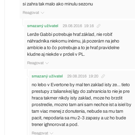
si zahra tak malo ako minulu sezonu
Reagovat
smazaný uživatel
29.08.2016
19:16
Lenže Gabbi potrebuje hrať základ, nie robiť
náhradníka niekomu inému, já pozerám na jeho
ambície a to čo potrebuje a to je hrať pravidelne
kludne aj niekde v prdeli v PL.
Reagovat
smazaný uživatel
29.08.2016
19:20
no lebo v Evertone by mal ten zaklad isty ze... tieto
prestupy z talianskej ligy do zahranicia to nie je pre
hraca takmer nikdy isty zaklad, moze ho brzdit
prostredie, mozno tam ani sam nechce ist a isiel by
tam viac menej z donutenia, nebude sa mu tam
pacit, nepodaria sa mu 2-3 zapasy a uz ho bude
trener ighnorovat a pod.
Reagovat