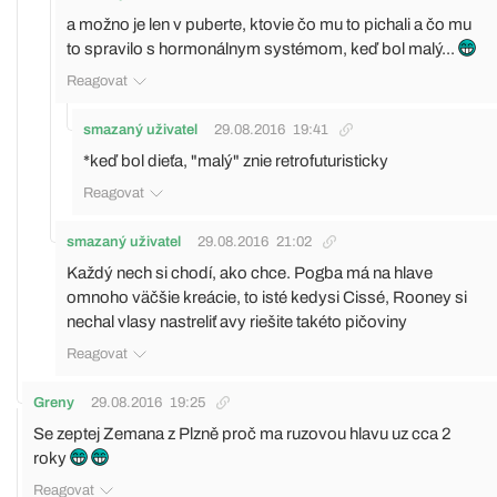
a možno je len v puberte, ktovie čo mu to pichali a čo mu
to spravilo s hormonálnym systémom, keď bol malý...
Reagovat
smazaný uživatel
29.08.2016
19:41
*keď bol dieťa, "malý" znie retrofuturisticky
Reagovat
smazaný uživatel
29.08.2016
21:02
Každý nech si chodí, ako chce. Pogba má na hlave
omnoho väčšie kreácie, to isté kedysi Cissé, Rooney si
nechal vlasy nastreliť avy riešite takéto pičoviny
Reagovat
Greny
29.08.2016
19:25
Se zeptej Zemana z Plzně proč ma ruzovou hlavu uz cca 2
roky
Reagovat