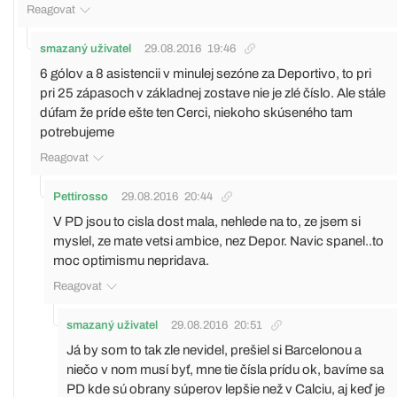
Reagovat
smazaný uživatel
29.08.2016
19:46
6 gólov a 8 asistencii v minulej sezóne za Deportivo, to pri
pri 25 zápasoch v základnej zostave nie je zlé číslo. Ale stále
dúfam že príde ešte ten Cerci, niekoho skúseného tam
potrebujeme
Reagovat
Pettirosso
29.08.2016
20:44
V PD jsou to cisla dost mala, nehlede na to, ze jsem si
myslel, ze mate vetsi ambice, nez Depor. Navic spanel..to
moc optimismu nepridava.
Reagovat
smazaný uživatel
29.08.2016
20:51
Já by som to tak zle nevidel, prešiel si Barcelonou a
niečo v nom musí byť, mne tie čísla prídu ok, bavíme sa
PD kde sú obrany súperov lepšie než v Calciu, aj keď je