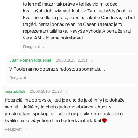
to len môj názor, tak práve v tej lige vidím kopec
kvalitných defenzívnych klubov. Tare mal vždy čuch na
kvalitné krídla za pár e, zober si takého Candrevu, to bol
tragéd, nemal poriadne ani na Cesenu a teraz je to
reprezentant taliánska. Navyše výhoda Alberta že vraj
vie aj AM a to sme potrebovali
Reagovat
Juan Román Riquelme
29.08.2016
21:51
V Poole nanho doteraz s radostou spominaju....
Reagovat
mastakillah
29.08.2016
21:28
Potenciál má obrovskej, teď jde o to do jaké míry ho dokáže
naplnit... Ještě by to chtělo jednoho obránce a budu s
přestupákem spokojenej.. Všechny posily jsou dostatečně
kvalitní na to, abychom hráli hodně kvalitní fotbal
Reagovat