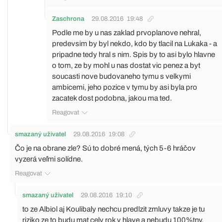
Zaschrona
29.08.2016
19:48
Podle me by u nas zaklad prvoplanove nehral,
predevsim by byl nekdo, kdo by tlacil na Lukaka - a
pripadne tedy hral s nim. Spis by to asi bylo hlavne
o tom, ze by mohl u nas dostat vic penez a byt
soucasti nove budovaneho tymu s velkymi
ambicemi, jeho pozice v tymu by asi byla pro
zacatek dost podobna, jakou ma ted.
Reagovat
smazaný uživatel
29.08.2016
19:08
Čo je na obrane zle? Sú to dobré mená, tých 5-6 hráčov
vyzerá veľmi solídne.
Reagovat
smazaný uživatel
29.08.2016
19:10
to ze Albiol aj Koulibaly nechcu predlzit zmluvy takze je tu
riziko ze to budu mat cely rok v hlave a nebudu 100%tny,