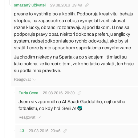
smazaný uživatel
29.08.2016
19:49
presne to vystihli pipo a koblih. Podporuju kreativitu, behaju
s loptou, na zapasoch sa neboja vymyslat tvorit, skusat
rozne klucky, obranci rozohravaju aj pod tlakom. U nas sa
podporuje pravy opat, niektori dokonca preferuju anglicky
system, radsej odkopni alebo rychlo odovzdaj, ako by si
stratil. Lenze tymto sposobom supertalenta nevychovame.
Ja chodim niekedy na Spartak a co sledujem , ti mladi su
take polena, ze tie reci o tom, ze koho tatko zaplati , ten hraje
su podla mna pravdive.
Reagovat
Furia Ceca
29.08.2016
20:30
Jsem si vzpomněl na Al-Saadi Gaddafiho, nejhoršího
fotbalistu, co kdy hrál Serii A!
Reagovat
.13
29.08.2016
20:46