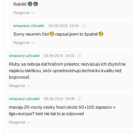
Rakitič
Reagovat
smazaný uživatel
29.08.2016
19:04
Sorry neumim číst
napsal jsem to špatně
Reagovat
smazaný uživatel
29.08.2016
19:02
Kluby sa neboja dať hráčom priestor, nezväzujú ich zbytočne
nejakou taktikou, skôr uprednostnujú technickú kvalitu než
bojovnosť.
Reagovat
smazaný uživatel
29.08.2016
19:06
mavaju 20-rocny cesky hraci okolo 50+100 zapasov v
lige+europe? ked nie tak to je odpoved
Reagovat