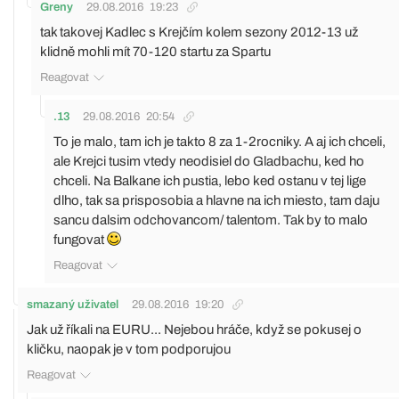
Greny
29.08.2016
19:23
tak takovej Kadlec s Krejčím kolem sezony 2012-13 už
klidně mohli mít 70-120 startu za Spartu
Reagovat
.13
29.08.2016
20:54
To je malo, tam ich je takto 8 za 1-2rocniky. A aj ich chceli,
ale Krejci tusim vtedy neodisiel do Gladbachu, ked ho
chceli. Na Balkane ich pustia, lebo ked ostanu v tej lige
dlho, tak sa prisposobia a hlavne na ich miesto, tam daju
sancu dalsim odchovancom/ talentom. Tak by to malo
fungovat
Reagovat
smazaný uživatel
29.08.2016
19:20
Jak už říkali na EURU... Nejebou hráče, když se pokusej o
kličku, naopak je v tom podporujou
Reagovat