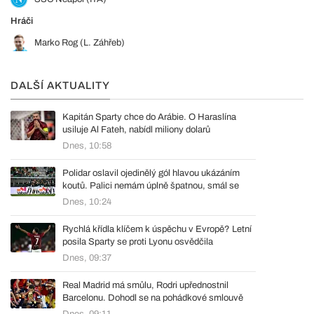
Hráči
Marko Rog (L. Záhřeb)
DALŠÍ AKTUALITY
Kapitán Sparty chce do Arábie. O Haraslína
usiluje Al Fateh, nabídl miliony dolarů
Dnes, 10:58
Polidar oslavil ojedinělý gól hlavou ukázáním
koutů. Palici nemám úplně špatnou, smál se
Dnes, 10:24
Rychlá křídla klíčem k úspěchu v Evropě? Letní
posila Sparty se proti Lyonu osvědčila
Dnes, 09:37
Real Madrid má smůlu, Rodri upřednostnil
Barcelonu. Dohodl se na pohádkové smlouvě