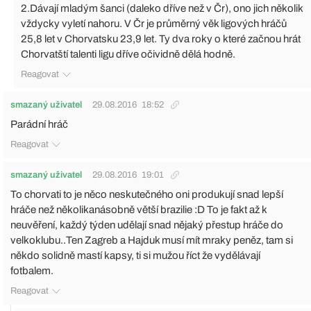
2.Dávají mladým šanci (daleko dříve než v Čr), ono jich několik
vždycky vyletí nahoru. V Čr je průměrný věk ligových hráčů
25,8 let v Chorvatsku 23,9 let. Ty dva roky o které začnou hrát
Chorvatští talenti ligu dříve očividně dělá hodně.
Reagovat
smazaný uživatel
29.08.2016
18:52
Parádní hráč
Reagovat
smazaný uživatel
29.08.2016
19:01
To chorvati to je něco neskutečného oni produkují snad lepší
hráče než několikanásobně větší brazilie :D To je fakt až k
neuvěření, každý týden udělají snad nějaký přestup hráče do
velkoklubu..Ten Zagreb a Hajduk musí mít mraky peněz, tam si
někdo solidně mastí kapsy, ti si mužou říct že vydělávají
fotbalem.
Reagovat