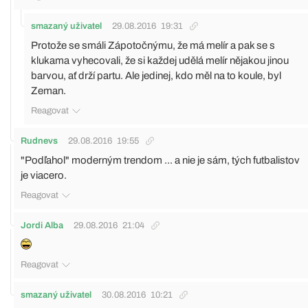
smazaný uživatel
29.08.2016
19:31
Protože se smáli Zápotočnýmu, že má melír a pak se s
klukama vyhecovali, že si každej udělá melír nějakou jinou
barvou, ať drží partu. Ale jedinej, kdo měl na to koule, byl
Zeman.
Reagovat
Rudnevs
29.08.2016
19:55
"Podľahol" moderným trendom ... a nie je sám, tých futbalistov
je viacero.
Reagovat
Jordi Alba
29.08.2016
21:04
Reagovat
smazaný uživatel
30.08.2016
10:21