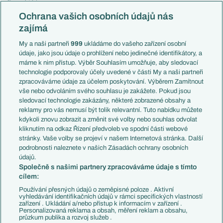
Evropská liga
Reprezentace
Konferenční liga
Česko
Ochrana vašich osobních údajů nás
Mistrovství světa
Slovensko
zajímá
Liga národů
Anglie
Francie
My a naši partneři
999
ukládáme do vašeho zařízení osobní
Témata
Itálie
údaje, jako jsou údaje o prohlížení nebo jedinečné identifikátory, a
Představení týmů MS
Německo
máme k nim přístup. Výběr Souhlasím umožňuje, aby sledovací
EuroSkauting
Španělsko
technologie podporovaly účely uvedené v části My a naši partneři
PL v kostce
Argentina
zpracováváme údaje za účelem poskytování. Výběrem Zamítnout
Evropské koeficienty
Brazílie
vše nebo odvoláním svého souhlasu je zakážete. Pokud jsou
Přestupy
sledovací technologie zakázány, některé zobrazené obsahy a
Přestupové spekulace
reklamy pro vás nemusí být tolik relevantní. Tuto nabídku můžete
Přestupy
Zranění
kdykoli znovu zobrazit a změnit své volby nebo souhlas odvolat
Zápasy
kliknutím na odkaz Řízení předvoleb ve spodní části webové
Livescore
stránky. Vaše volby se projeví v našem Internetová stránka. Další
Kluby
Tipovací soutěž
podrobnosti naleznete v našich Zásadách ochrany osobních
Arsenal FC
Fotbal TV
údajů.
Chelsea FC
Společně s našimi partnery zpracováváme údaje s tímto
Manchester United
cílem:
AC Milán
Juventus FC
Používání přesných údajů o zeměpisné poloze . Aktivní
Bayern Mnichov
vyhledávání identifikačních údajů v rámci specifických vlastností
zařízení . Ukládání a/nebo přístup k informacím v zařízení .
FC Barcelona
Personalizovaná reklama a obsah, měření reklam a obsahu,
Real Madrid
průzkum publika a rozvoj služeb .