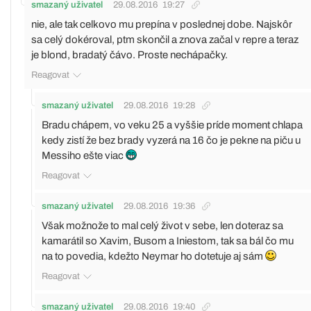
smazaný uživatel
29.08.2016
19:27
nie, ale tak celkovo mu prepína v poslednej dobe. Najskôr
sa celý dokéroval, ptm skončil a znova začal v repre a teraz
je blond, bradatý čávo. Proste nechápačky.
Reagovat
smazaný uživatel
29.08.2016
19:28
Bradu chápem, vo veku 25 a vyššie príde moment chlapa
kedy zistí že bez brady vyzerá na 16 čo je pekne na piču u
Messiho ešte viac
Reagovat
smazaný uživatel
29.08.2016
19:36
Však možnože to mal celý život v sebe, len doteraz sa
kamarátil so Xavim, Busom a Iniestom, tak sa bál čo mu
na to povedia, kdežto Neymar ho dotetuje aj sám
Reagovat
smazaný uživatel
29.08.2016
19:40