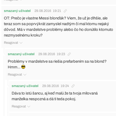
smazaný uživatel
29.08.2016
19:21
OT: Prečo je vlastne Messi blonďák? Viem, že už je dlhšie, ale
teraz som sa poprvýkrát zamyslel nadtým či mal ktomu nejaký
dôvod. Má v manželstve problémy alebo čo ho donútilo ktomuto
nezmyselnému kroku?
Reagovat
smazaný uživatel
29.08.2016
19:23
Problémy v manželstve sa riešia prefarbením sa na blond?
Hmm...
Reagovat
smazaný uživatel
29.08.2016
19:24
Dáva to istú šancu, aj keď malú že ta tvoja milovaná
manželka nespozná a dá ti teda pokoj.
Reagovat