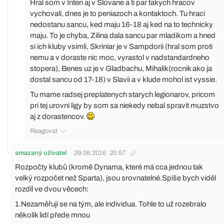
Hral som v Interi aj v Slovane a ti par takych hracov
vychovali, dnes je to peniazoch a kontaktoch. Tu hraci
nedostanu sancu, ked maju 16-18 aj ked na to technicky
maju. To je chyba, Zilina dala sancu par mladikom a hned
si ich kluby vsimli, Skriniar je v Sampdorii (hral som proti
nemu a v doraste nic moc, vyrastol v nadstandardneho
stopera), Benes uz je v Gladbachu, Mihalik(rocnik ako ja
dostal sancu od 17-18) v Slavii a v klude mohol ist vyssie.
Tu mame radsej preplatenych starych legionarov, pricom
pri tej urovni ligy by som sa niekedy nebal spravit muzstvo
aj z dorastencov.
Reagovat
smazaný uživatel
29.08.2016
20:57
Rozpočty klubů (kromě Dynama, které má cca jednou tak
velký rozpočet než Sparta), jsou srovnatelné.Spíše bych viděl
rozdíl ve dvou věcech:
1.Nezaměřují se na tým, ale individua. Tohle to už rozebralo
několik lidí přede mnou