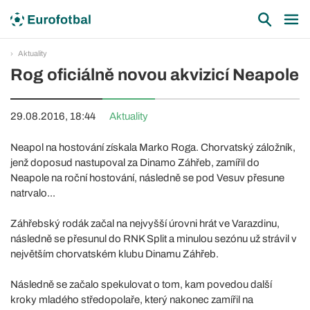
Aktuality
Rog oficiálně novou akvizicí Neapole
29.08.2016, 18:44
Aktuality
Neapol na hostování získala Marko Roga. Chorvatský záložník,
jenž doposud nastupoval za Dinamo Záhřeb, zamířil do
Neapole na roční hostování, následně se pod Vesuv přesune
natrvalo...
Záhřebský rodák začal na nejvyšší úrovni hrát ve Varazdinu,
následně se přesunul do RNK Split a minulou sezónu už strávil v
největším chorvatském klubu Dinamu Záhřeb.
Následně se začalo spekulovat o tom, kam povedou další
kroky mladého středopolaře, který nakonec zamířil na