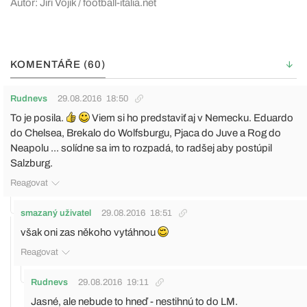
Autor: Jiří Vojík / football-italia.net
KOMENTÁŘE (60)
Rudnevs
29.08.2016
18:50
To je posila.
Viem si ho predstaviť aj v Nemecku. Eduardo
do Chelsea, Brekalo do Wolfsburgu, Pjaca do Juve a Rog do
Neapolu ... solídne sa im to rozpadá, to radšej aby postúpil
Salzburg.
Reagovat
smazaný uživatel
29.08.2016
18:51
však oni zas někoho vytáhnou
Reagovat
Rudnevs
29.08.2016
19:11
Jasné, ale nebude to hneď - nestihnú to do LM.