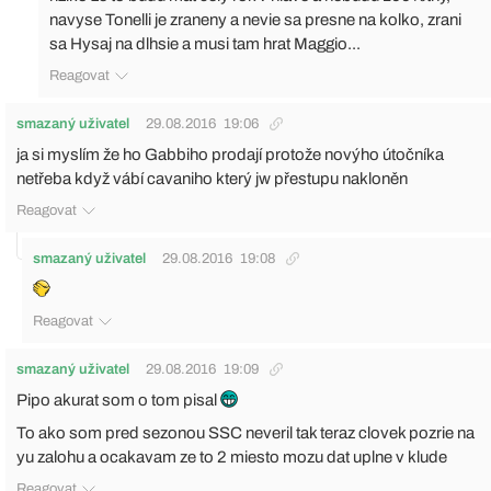
navyse Tonelli je zraneny a nevie sa presne na kolko, zrani
sa Hysaj na dlhsie a musi tam hrat Maggio...
Reagovat
smazaný uživatel
29.08.2016
19:06
ja si myslím že ho Gabbiho prodají protože novýho útočníka
netřeba když vábí cavaniho který jw přestupu nakloněn
Reagovat
smazaný uživatel
29.08.2016
19:08
Reagovat
smazaný uživatel
29.08.2016
19:09
Pipo akurat som o tom pisal
To ako som pred sezonou SSC neveril tak teraz clovek pozrie na
yu zalohu a ocakavam ze to 2 miesto mozu dat uplne v klude
Reagovat