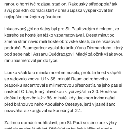
ranou o horní tyč rozjásal stadion. Rakouský středopolař tak
svůj poslední domácí start v dresu Lipska vyšperkoval tím
nejlepším možným způsobem.
Inkasovaný gól do šatny byl pro St. Pauli tvrdým direktem, ze
kterého se hosté jen těžko vzpamatovávali. Deset minut po
změně stran navíc měli hosté obrovské štěstí, že neinkasovali
podruhé. Baumgartner vyslal do úniku Yana Diomandeho, který
pod sebe nabil Assanu Ouédraogovi. Mladý záložník však svou
ránu nasměroval jen do tyče.
Lipsko však tato minela mrzet nemusela, protože hned vzápětí
se radovalo znovu. Už v 55. minutě Raum od rohového
praporku nacentroval s milimetrovou přesností a na jeho pas si
naskočil Orbán, který hlavičkou k tyči zvýšil na 2:0. Hosté se
dočkali odpovědi až v 86. minutě, kdy Jackson Irvine našel
před bránou volného Aboulieho Ceesaye, jenž v jasné šanci
nezaváhal a zkorigoval na konečných 2:1.
Zatímco domácí mohli slavit, pro St. Pauli se série bez výhry
natáhla na devět utkání. Příští týden ho čeká klíčový duel s