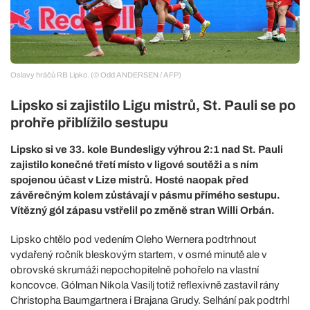
Oslavy hráčů RB Lipko. (© Odd ANDERSEN / AFP)
Lipsko si zajistilo Ligu mistrů, St. Pauli se po
prohře přiblížilo sestupu
Lipsko si ve 33. kole Bundesligy výhrou 2:1 nad St. Pauli
zajistilo konečné třetí místo v ligové soutěži a s ním
spojenou účast v Lize mistrů. Hosté naopak před
závěrečným kolem zůstávají v pásmu přímého sestupu.
Vítězný gól zápasu vstřelil po změně stran Willi Orbán.
Lipsko chtělo pod vedením Oleho Wernera podtrhnout
vydařený ročník bleskovým startem, v osmé minutě ale v
obrovské skrumáži nepochopitelně pohořelo na vlastní
koncovce. Gólman Nikola Vasilj totiž reflexivně zastavil rány
Christopha Baumgartnera i Brajana Grudy. Selhání pak podtrhl