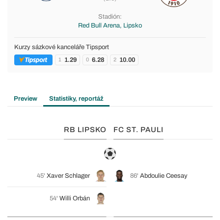
Stadión:
Red Bull Arena, Lipsko
Kurzy sázkové kanceláře Tipsport
1.29
6.28
10.00
1
0
2
Preview
Statistiky, reportáž
RB LIPSKO
FC ST. PAULI
45'
Xaver Schlager
86'
Abdoulie Ceesay
54'
Willi Orbán