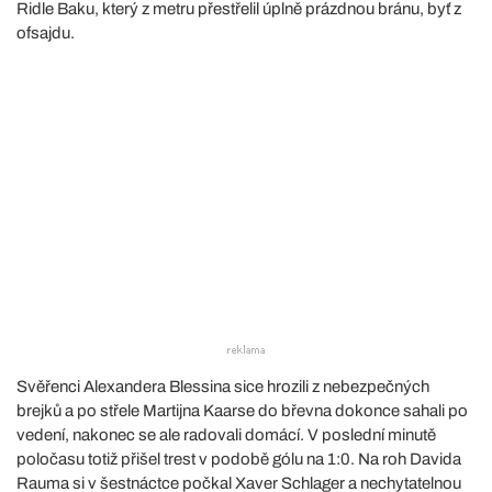
Ridle Baku, který z metru přestřelil úplně prázdnou bránu, byť z
ofsajdu.
Svěřenci Alexandera Blessina sice hrozili z nebezpečných
brejků a po střele Martijna Kaarse do břevna dokonce sahali po
vedení, nakonec se ale radovali domácí. V poslední minutě
poločasu totiž přišel trest v podobě gólu na 1:0. Na roh Davida
Rauma si v šestnáctce počkal Xaver Schlager a nechytatelnou