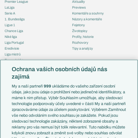
Premier League
Aktuality
LaLiga
Previews
Serie A
Komentáře a souhrny
1. Bundesliga
Názory a komentáře
Ligue 1
Fejetony
Chance Liga
Životopisy
Niké liga
Profily, historie
Liga Portugal
Rozhovory
Eredivisie
Tipy a analýzy
Liga mistrů
Evropská liga
Reprezentace
Konferenční liga
Česko
Ochrana vašich osobních údajů nás
Mistrovství světa
Slovensko
zajímá
Liga národů
Anglie
Francie
My a naši partneři
999
ukládáme do vašeho zařízení osobní
Témata
Itálie
údaje, jako jsou údaje o prohlížení nebo jedinečné identifikátory, a
Představení týmů MS
Německo
máme k nim přístup. Výběr Souhlasím umožňuje, aby sledovací
EuroSkauting
Španělsko
technologie podporovaly účely uvedené v části My a naši partneři
PL v kostce
Argentina
zpracováváme údaje za účelem poskytování. Výběrem Zamítnout
Evropské koeficienty
Brazílie
vše nebo odvoláním svého souhlasu je zakážete. Pokud jsou
Přestupy
sledovací technologie zakázány, některé zobrazené obsahy a
Přestupové spekulace
reklamy pro vás nemusí být tolik relevantní. Tuto nabídku můžete
Přestupy
Zranění
kdykoli znovu zobrazit a změnit své volby nebo souhlas odvolat
Zápasy