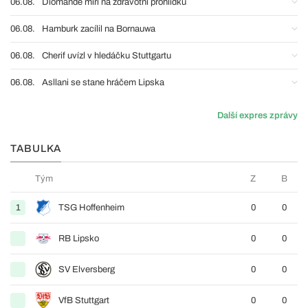
06.08.
Diomande míří na zdravotní prohlídku
06.08.
Hamburk zacílil na Bornauwa
06.08.
Cherif uvízl v hledáčku Stuttgartu
06.08.
Asllani se stane hráčem Lipska
Další expres zprávy
TABULKA
Tým
Z
B
1
TSG Hoffenheim
0
0
RB Lipsko
0
0
SV Elversberg
0
0
VfB Stuttgart
0
0