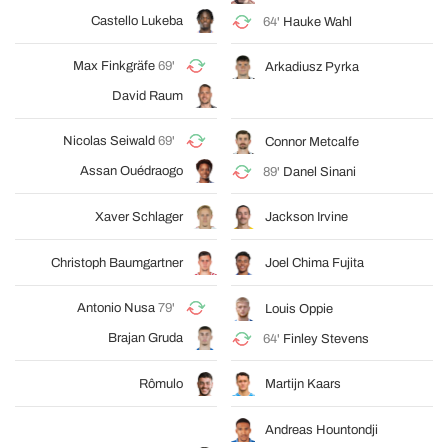
Castello Lukeba
64'
Hauke Wahl
Max Finkgräfe
69'
Arkadiusz Pyrka
David Raum
Nicolas Seiwald
69'
Connor Metcalfe
Assan Ouédraogo
89'
Danel Sinani
Xaver Schlager
Jackson Irvine
Christoph Baumgartner
Joel Chima Fujita
Antonio Nusa
79'
Louis Oppie
Brajan Gruda
64'
Finley Stevens
Rômulo
Martijn Kaars
Andreas Hountondji