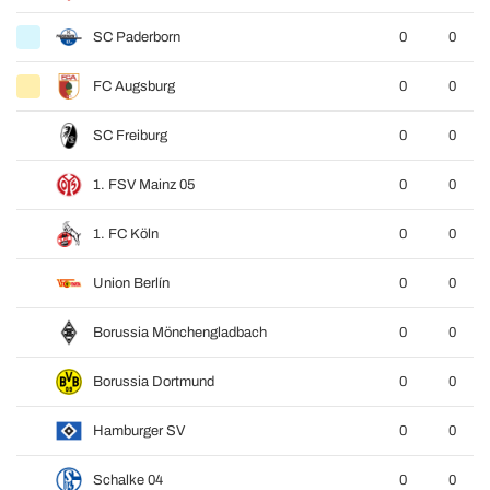
SC Paderborn
0
0
FC Augsburg
0
0
SC Freiburg
0
0
1. FSV Mainz 05
0
0
1. FC Köln
0
0
Union Berlín
0
0
Borussia Mönchengladbach
0
0
Borussia Dortmund
0
0
Hamburger SV
0
0
Schalke 04
0
0