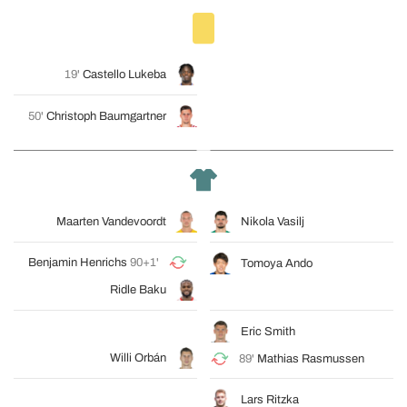
19'
Castello Lukeba
50'
Christoph Baumgartner
Maarten Vandevoordt
Nikola Vasilj
Benjamin Henrichs
90+1'
Tomoya Ando
Ridle Baku
Eric Smith
Willi Orbán
89'
Mathias Rasmussen
Lars Ritzka