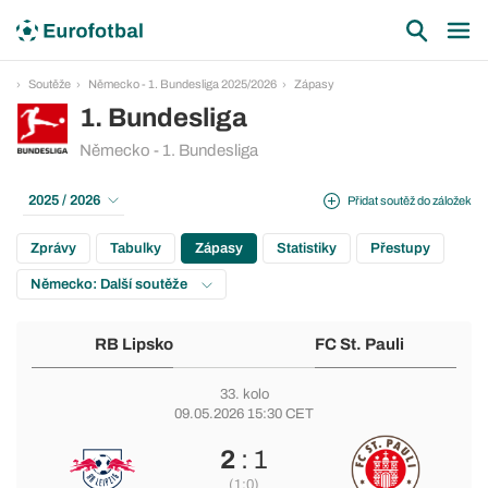
Soutěže
Německo - 1. Bundesliga 2025/2026
Zápasy
1. Bundesliga
Německo - 1. Bundesliga
2025 / 2026
Přidat soutěž do záložek
Zprávy
Tabulky
Zápasy
Statistiky
Přestupy
Německo: Další soutěže
RB Lipsko
FC St. Pauli
33. kolo
09.05.2026 15:30 CET
2
: 1
(1:0)