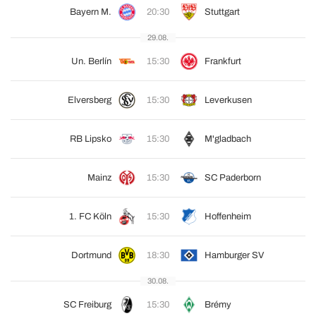
Bayern M.
20:30
Stuttgart
29.08.
Un. Berlín
15:30
Frankfurt
Elversberg
15:30
Leverkusen
RB Lipsko
15:30
M'gladbach
Mainz
15:30
SC Paderborn
1. FC Köln
15:30
Hoffenheim
Dortmund
18:30
Hamburger SV
30.08.
SC Freiburg
15:30
Brémy