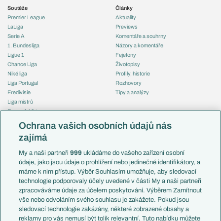
Soutěže
Články
Premier League
Aktuality
LaLiga
Previews
Serie A
Komentáře a souhrny
1. Bundesliga
Názory a komentáře
Ligue 1
Fejetony
Chance Liga
Životopisy
Niké liga
Profily, historie
Liga Portugal
Rozhovory
Eredivisie
Tipy a analýzy
Liga mistrů
Evropská liga
Reprezentace
Konferenční liga
Česko
Ochrana vašich osobních údajů nás
Mistrovství světa
Slovensko
zajímá
Liga národů
Anglie
Francie
My a naši partneři
999
ukládáme do vašeho zařízení osobní
Témata
Itálie
údaje, jako jsou údaje o prohlížení nebo jedinečné identifikátory, a
Představení týmů MS
Německo
máme k nim přístup. Výběr Souhlasím umožňuje, aby sledovací
EuroSkauting
Španělsko
technologie podporovaly účely uvedené v části My a naši partneři
PL v kostce
Argentina
zpracováváme údaje za účelem poskytování. Výběrem Zamítnout
Evropské koeficienty
Brazílie
vše nebo odvoláním svého souhlasu je zakážete. Pokud jsou
Přestupy
sledovací technologie zakázány, některé zobrazené obsahy a
Přestupové spekulace
reklamy pro vás nemusí být tolik relevantní. Tuto nabídku můžete
Přestupy