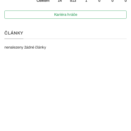
Celkem
14
513
1
0
0
0
Kariéra hráče
ČLÁNKY
nenalezeny žádné články