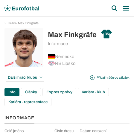
Hráči - Max Finkgräfe
Max Finkgräfe
35
Informace
Německo
RB Lipsko
Další hráči klubu
Přidat hráče do záložek
Info
Články
Expres zprávy
Kariéra - klub
Kariéra - reprezentace
INFORMACE
Celé jméno
Číslo dresu
Datum narození