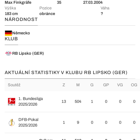
Max Finkgräfe
35
27.03.2004
Výška
Pozice
Váha
183 cm
obránce
?
NÁRODNOST
Německo
KLUB
RB Lipsko (GER)
AKTUÁLNÍ STATISTIKY V KLUBU RB LIPSKO (GER)
Soutěž
Z
M
G
GP
VG
OG
1. Bundesliga
13
504
1
0
0
0
2025/2026
DFB-Pokal
1
9
0
0
0
0
2025/2026