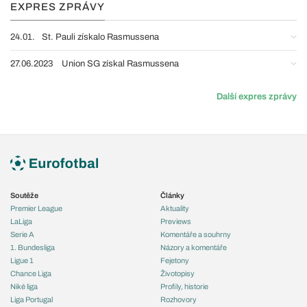
EXPRES ZPRÁVY
24.01.
St. Pauli získalo Rasmussena
27.06.2023
Union SG získal Rasmussena
Další expres zprávy
Soutěže
Články
Premier League
Aktuality
LaLiga
Previews
Serie A
Komentáře a souhrny
1. Bundesliga
Názory a komentáře
Ligue 1
Fejetony
Chance Liga
Životopisy
Niké liga
Profily, historie
Liga Portugal
Rozhovory