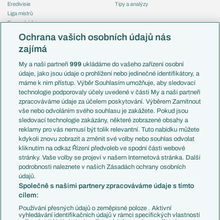
Eredivisie
Tipy a analýzy
Liga mistrů
Evropská liga
Reprezentace
Konferenční liga
Česko
Ochrana vašich osobních údajů nás
Mistrovství světa
Slovensko
zajímá
Liga národů
Anglie
Francie
My a naši partneři
999
ukládáme do vašeho zařízení osobní
Témata
Itálie
údaje, jako jsou údaje o prohlížení nebo jedinečné identifikátory, a
Představení týmů MS
Německo
máme k nim přístup. Výběr Souhlasím umožňuje, aby sledovací
EuroSkauting
Španělsko
technologie podporovaly účely uvedené v části My a naši partneři
PL v kostce
Argentina
zpracováváme údaje za účelem poskytování. Výběrem Zamítnout
Evropské koeficienty
Brazílie
vše nebo odvoláním svého souhlasu je zakážete. Pokud jsou
Přestupy
sledovací technologie zakázány, některé zobrazené obsahy a
Přestupové spekulace
reklamy pro vás nemusí být tolik relevantní. Tuto nabídku můžete
Přestupy
Zranění
kdykoli znovu zobrazit a změnit své volby nebo souhlas odvolat
Zápasy
kliknutím na odkaz Řízení předvoleb ve spodní části webové
Livescore
stránky. Vaše volby se projeví v našem Internetová stránka. Další
Kluby
Tipovací soutěž
podrobnosti naleznete v našich Zásadách ochrany osobních
Arsenal FC
Fotbal TV
údajů.
Chelsea FC
Společně s našimi partnery zpracováváme údaje s tímto
Manchester United
cílem:
AC Milán
Juventus FC
Používání přesných údajů o zeměpisné poloze . Aktivní
Bayern Mnichov
vyhledávání identifikačních údajů v rámci specifických vlastností