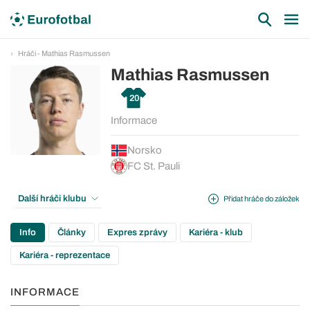
Hráči - Mathias Rasmussen
Mathias Rasmussen
20
Informace
Norsko
FC St. Pauli
Další hráči klubu
Přidat hráče do záložek
Info
Články
Expres zprávy
Kariéra - klub
Kariéra - reprezentace
INFORMACE