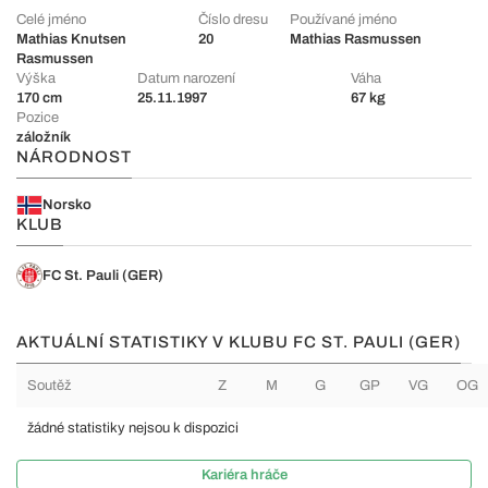
Celé jméno
Číslo dresu
Používané jméno
Mathias Knutsen
20
Mathias Rasmussen
Rasmussen
Výška
Datum narození
Váha
170 cm
25.11.1997
67 kg
Pozice
záložník
NÁRODNOST
Norsko
KLUB
FC St. Pauli (GER)
AKTUÁLNÍ STATISTIKY V KLUBU FC ST. PAULI (GER)
Soutěž
Z
M
G
GP
VG
OG
žádné statistiky nejsou k dispozici
Kariéra hráče