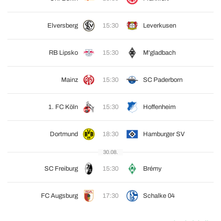
Elversberg
15:30
Leverkusen
RB Lipsko
15:30
M'gladbach
Mainz
15:30
SC Paderborn
1. FC Köln
15:30
Hoffenheim
Dortmund
18:30
Hamburger SV
30.08.
SC Freiburg
15:30
Brémy
FC Augsburg
17:30
Schalke 04