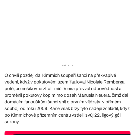
O chvíli později dal Kimmich soupeři šanci na překvapivé
vedení, když v pokutovém území fauloval Nicolaie Remberga
poté, co nešikovně ztratil míč. Vieira převzal odpovědnost a
proměnil pokutový kop mimo dosah Manuela Neuera, čímž dal
domácím fanouškům šanci snít o prvním vítězství v přímém
souboji od roku 2009. Kane však brzy tyto naděje zchladil, když
po Kimmichově přízemním centru vstřelil svůj 22. ligový gól
sezony.