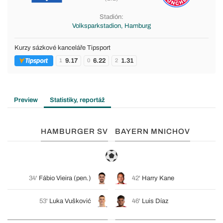
Stadión:
Volksparkstadion, Hamburg
Kurzy sázkové kanceláře Tipsport
9.17
6.22
1.31
1
0
2
Preview
Statistiky, reportáž
HAMBURGER SV
BAYERN MNICHOV
34'
Fábio Vieira
(pen.)
42'
Harry Kane
53'
Luka Vušković
46'
Luis Díaz