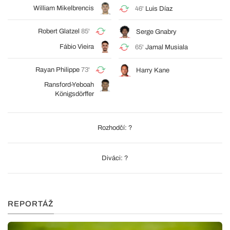
William Mikelbrencis
46'
Luis Díaz
Robert Glatzel
85'
Serge Gnabry
Fábio Vieira
65'
Jamal Musiala
Rayan Philippe
73'
Harry Kane
Ransford-Yeboah
Königsdörffer
Rozhodčí: ?
Diváci: ?
REPORTÁŽ