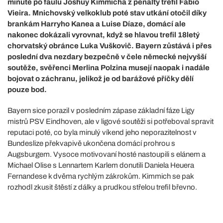
minutě po faulu Joshuy Kimmicha z penalty trefil Fábio
Vieira. Mnichovský velkoklub poté stav utkání otočil díky
brankám Harryho Kanea a Luise Díaze, domácí ale
nakonec dokázali vyrovnat, když se hlavou trefil 18letý
chorvatský obránce Luka Vuškovič. Bayern zůstává i přes
poslední dva nezdary bezpečně v čele německé nejvyšší
soutěže, svěřenci Merlina Polzina musejí naopak i nadále
bojovat o záchranu, jelikož je od barážové příčky dělí
pouze bod.
Bayern sice porazil v posledním zápase základní fáze Ligy
mistrů PSV Eindhoven, ale v ligové soutěži si potřeboval spravit
reputaci poté, co byla minulý víkend jeho neporazitelnost v
Bundeslize překvapivě ukončena domácí prohrou s
Augsburgem. Vysoce motivovaní hosté nastoupili s elánem a
Michael Olise s Lennartem Karlem donutili Daniela Heuera
Fernandese k dvěma rychlým zákrokům. Kimmich se pak
rozhodl zkusit štěstí z dálky a prudkou střelou trefil břevno.