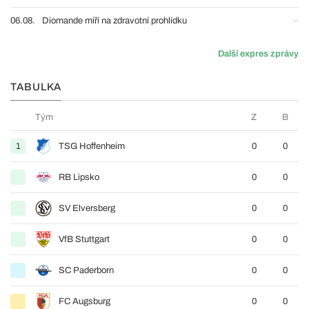
06.08.
Diomande míří na zdravotní prohlídku
Další expres zprávy
TABULKA
Tým
Z
B
1
TSG Hoffenheim
0
0
RB Lipsko
0
0
SV Elversberg
0
0
VfB Stuttgart
0
0
SC Paderborn
0
0
FC Augsburg
0
0