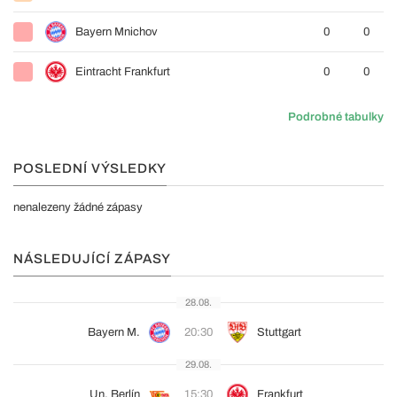
Bayern Mnichov
0
0
Eintracht Frankfurt
0
0
Podrobné tabulky
POSLEDNÍ VÝSLEDKY
nenalezeny žádné zápasy
NÁSLEDUJÍCÍ ZÁPASY
28.08.
Bayern M.
20:30
Stuttgart
29.08.
Un. Berlín
15:30
Frankfurt