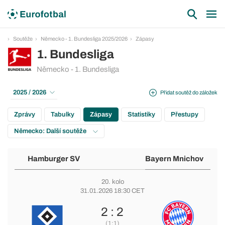
Soutěže
Německo - 1. Bundesliga 2025/2026
Zápasy
1. Bundesliga
Německo - 1. Bundesliga
2025 / 2026
Přidat soutěž do záložek
Zprávy
Tabulky
Zápasy
Statistiky
Přestupy
Německo: Další soutěže
Hamburger SV
Bayern Mnichov
20. kolo
31.01.2026 18:30 CET
2 : 2
(1:1)