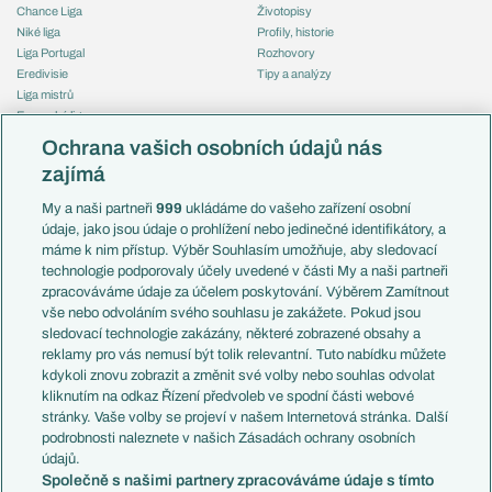
Chance Liga
Životopisy
Niké liga
Profily, historie
Liga Portugal
Rozhovory
Eredivisie
Tipy a analýzy
Liga mistrů
Evropská liga
Reprezentace
Konferenční liga
Česko
Ochrana vašich osobních údajů nás
Mistrovství světa
Slovensko
zajímá
Liga národů
Anglie
Francie
My a naši partneři
999
ukládáme do vašeho zařízení osobní
Témata
Itálie
údaje, jako jsou údaje o prohlížení nebo jedinečné identifikátory, a
Představení týmů MS
Německo
máme k nim přístup. Výběr Souhlasím umožňuje, aby sledovací
EuroSkauting
Španělsko
technologie podporovaly účely uvedené v části My a naši partneři
PL v kostce
Argentina
zpracováváme údaje za účelem poskytování. Výběrem Zamítnout
Evropské koeficienty
Brazílie
vše nebo odvoláním svého souhlasu je zakážete. Pokud jsou
Přestupy
sledovací technologie zakázány, některé zobrazené obsahy a
Přestupové spekulace
reklamy pro vás nemusí být tolik relevantní. Tuto nabídku můžete
Přestupy
Zranění
kdykoli znovu zobrazit a změnit své volby nebo souhlas odvolat
Zápasy
kliknutím na odkaz Řízení předvoleb ve spodní části webové
Livescore
stránky. Vaše volby se projeví v našem Internetová stránka. Další
Kluby
Tipovací soutěž
podrobnosti naleznete v našich Zásadách ochrany osobních
Arsenal FC
Fotbal TV
údajů.
Chelsea FC
Společně s našimi partnery zpracováváme údaje s tímto
Manchester United