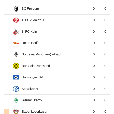
SC Freiburg
0
0
1. FSV Mainz 05
0
0
1. FC Köln
0
0
Union Berlín
0
0
Borussia Mönchengladbach
0
0
Borussia Dortmund
0
0
Hamburger SV
0
0
Schalke 04
0
0
Werder Brémy
0
0
Bayer Leverkusen
0
0