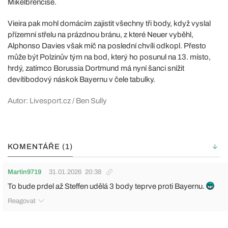
Mikelbrencise.
Vieira pak mohl domácím zajistit všechny tři body, když vyslal
přízemní střelu na prázdnou bránu, z které Neuer vyběhl,
Alphonso Davies však míč na poslední chvíli odkopl. Přesto
může být Polzinův tým na bod, který ho posunul na 13. místo,
hrdý, zatímco Borussia Dortmund má nyní šanci snížit
devítibodový náskok Bayernu v čele tabulky.
Autor: Livesport.cz / Ben Sully
KOMENTÁŘE (1)
Martin9719
31.01.2026
20:38
To bude prdel až Steffen udělá 3 body teprve proti Bayernu.
Reagovat