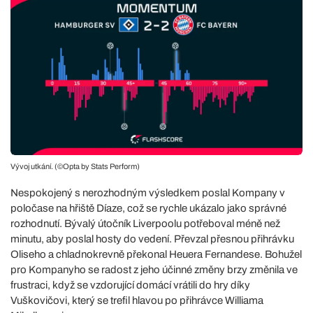
Vývoj utkání. (©Opta by Stats Perform)
Nespokojený s nerozhodným výsledkem poslal Kompany v
poločase na hřiště Díaze, což se rychle ukázalo jako správné
rozhodnutí. Bývalý útočník Liverpoolu potřeboval méně než
minutu, aby poslal hosty do vedení. Převzal přesnou přihrávku
Oliseho a chladnokrevně překonal Heuera Fernandese. Bohužel
pro Kompanyho se radost z jeho účinné změny brzy změnila ve
frustraci, když se vzdorující domácí vrátili do hry díky
Vuškovičovi, který se trefil hlavou po přihrávce Williama