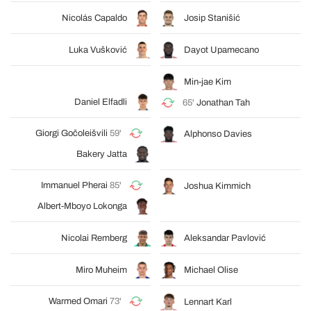
Nicolás Capaldo
Josip Stanišić
Luka Vušković
Dayot Upamecano
Min-jae Kim
Daniel Elfadli
65'
Jonathan Tah
Giorgi Gočoleišvili
59'
Alphonso Davies
Bakery Jatta
Immanuel Pherai
85'
Joshua Kimmich
Albert-Mboyo Lokonga
Nicolai Remberg
Aleksandar Pavlović
Miro Muheim
Michael Olise
Warmed Omari
73'
Lennart Karl