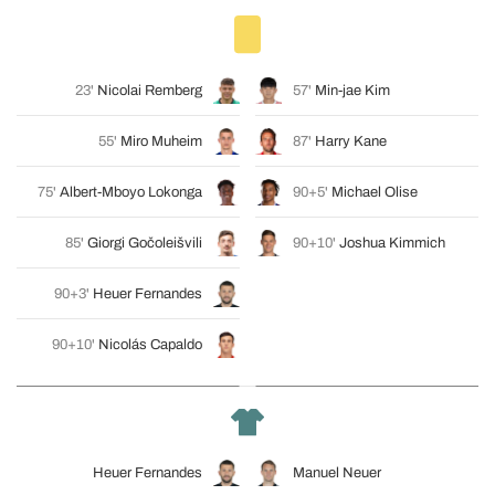
23'
Nicolai Remberg
57'
Min-jae Kim
55'
Miro Muheim
87'
Harry Kane
75'
Albert-Mboyo Lokonga
90+5'
Michael Olise
85'
Giorgi Gočoleišvili
90+10'
Joshua Kimmich
90+3'
Heuer Fernandes
90+10'
Nicolás Capaldo
Heuer Fernandes
Manuel Neuer