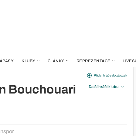
ÁPASY
KLUBY
ČLÁNKY
REPREZENTACE
LIVES
Přidat hráče do záložek
n Bouchouari
Další hráči klubu
onspor