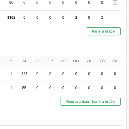
90
0
0
0
0
0
0
0
4
1162
0
0
0
0
2
0
1
Kariéra hráče
Z
M
G
GP
VG
OG
ŽK
ŽČ
ČK
4
228
0
0
0
0
0
0
0
4
55
0
0
0
0
0
0
0
Reprezentační kariéra hráče