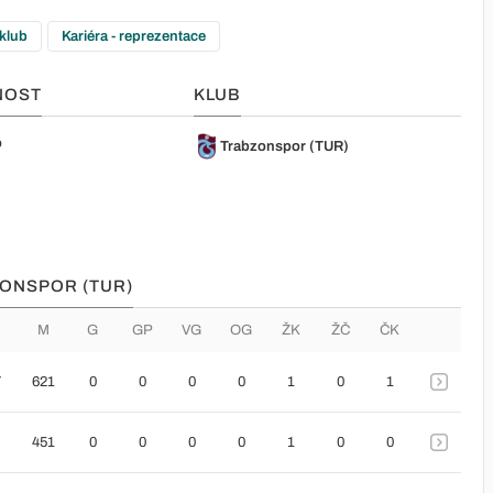
 klub
Kariéra - reprezentace
NOST
KLUB
o
Trabzonspor (TUR)
ZONSPOR (TUR)
M
G
GP
VG
OG
ŽK
ŽČ
ČK
7
621
0
0
0
0
1
0
1
451
0
0
0
0
1
0
0