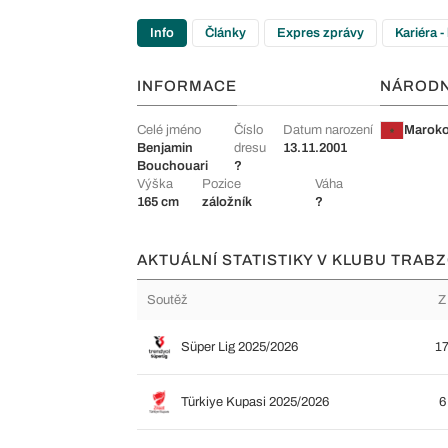
Info
Články
Expres zprávy
Kariéra -
INFORMACE
NÁROD
Celé jméno
Číslo
Datum narození
Marok
Benjamin
dresu
13.11.2001
Bouchouari
?
Výška
Pozice
Váha
165 cm
záložník
?
AKTUÁLNÍ STATISTIKY V KLUBU TRAB
Soutěž
Z
Süper Lig 2025/2026
1
Türkiye Kupasi 2025/2026
6