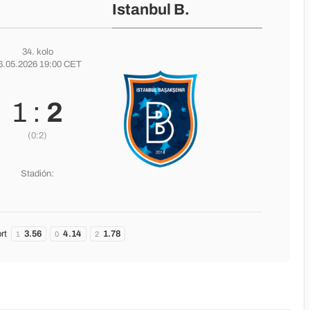
Istanbul B.
34. kolo
6.05.2026 19:00 CET
1 :
2
(0:2)
Stadión:
rt
3.56
4.14
1.78
1
0
2