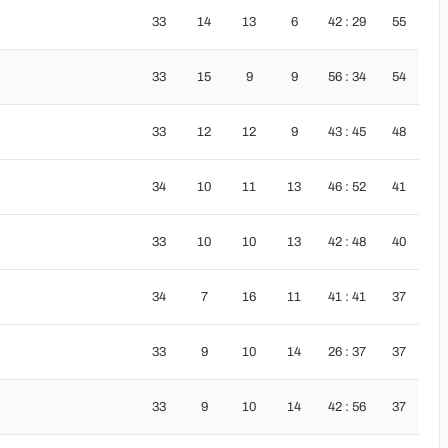
33
14
13
6
42 : 29
55
33
15
9
9
56 : 34
54
33
12
12
9
43 : 45
48
34
10
11
13
46 : 52
41
33
10
10
13
42 : 48
40
34
7
16
11
41 : 41
37
33
9
10
14
26 : 37
37
33
9
10
14
42 : 56
37