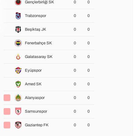
Gençlerbirliği SK
0
0
Trabzonspor
0
0
Beşiktaş JK
0
0
Fenerbahçe SK
0
0
Galatasaray SK
0
0
Eyüpspor
0
0
Amed SK
0
0
Alanyaspor
0
0
Samsunspor
0
0
Gaziantep FK
0
0