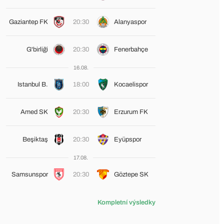
Gaziantep FK
20:30
Alanyaspor
G'birliği
20:30
Fenerbahçe
16.08.
Istanbul B.
18:00
Kocaelispor
Amed SK
20:30
Erzurum FK
Beşiktaş
20:30
Eyüpspor
17.08.
Samsunspor
20:30
Göztepe SK
Kompletní výsledky