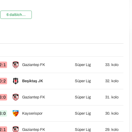
6 dalších...
2:1
Gaziantep FK
Süper Lig
33. kolo
0:2
Beşiktaş JK
Süper Lig
32. kolo
3:0
Gaziantep FK
Süper Lig
31. kolo
3:0
Kayserispor
Süper Lig
30. kolo
2:1
Gaziantep FK
Süper Lig
29. kolo