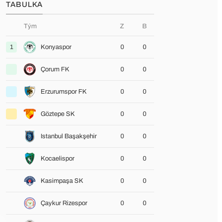
TABULKA
Tým
Z
B
1
Konyaspor
0
0
Çorum FK
0
0
Erzurumspor FK
0
0
Göztepe SK
0
0
Istanbul Başakşehir
0
0
Kocaelispor
0
0
Kasimpaşa SK
0
0
Çaykur Rizespor
0
0