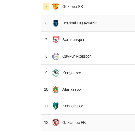
5
Göztepe SK
6
Istanbul Başakşehir
7
Samsunspor
8
Çaykur Rizespor
9
Konyaspor
10
Alanyaspor
11
Kocaelispor
12
Gaziantep FK