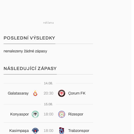
POSLEDNÍ VÝSLEDKY
nenalezeny žádné zápasy
NÁSLEDUJÍCÍ ZÁPASY
14.08.
Galatasaray
20:30
Çorum FK
15.08.
Konyaspor
18:00
Rizespor
Kasimpaşa
18:00
Trabzonspor