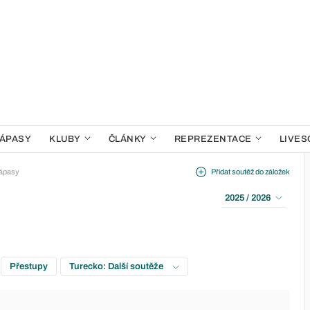
ÁPASY
KLUBY
ČLÁNKY
REPREZENTACE
LIVES
ápasy
Přidat soutěž do záložek
2025 / 2026
Přestupy
Turecko: Další soutěže