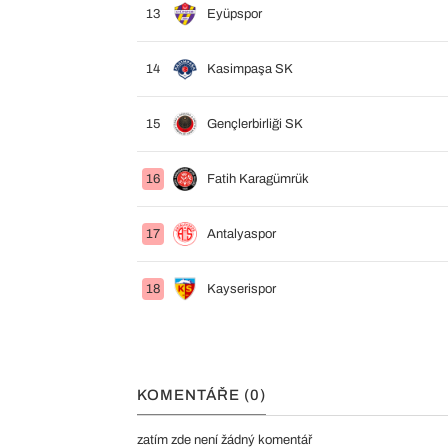
13
Eyüpspor
14
Kasimpaşa SK
15
Gençlerbirliği SK
16
Fatih Karagümrük
17
Antalyaspor
18
Kayserispor
KOMENTÁŘE (0)
zatím zde není žádný komentář