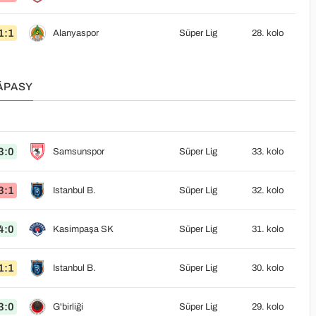
1:1
Alanyaspor
Süper Lig
28. kolo
ÁPASY
3:0
Samsunspor
Süper Lig
33. kolo
3:1
Istanbul B.
Süper Lig
32. kolo
4:0
Kasimpaşa SK
Süper Lig
31. kolo
1:1
Istanbul B.
Süper Lig
30. kolo
3:0
G'birliği
Süper Lig
29. kolo