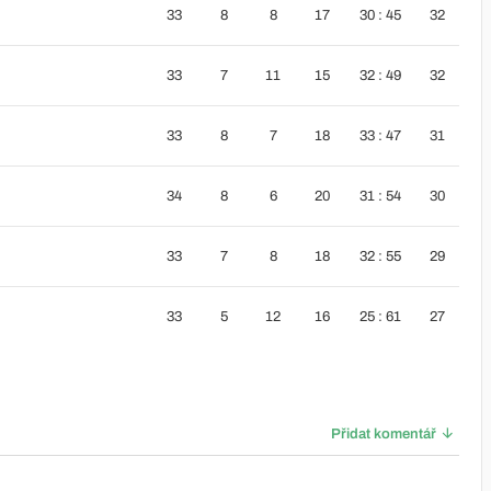
33
8
8
17
30 : 45
32
33
7
11
15
32 : 49
32
33
8
7
18
33 : 47
31
34
8
6
20
31 : 54
30
33
7
8
18
32 : 55
29
33
5
12
16
25 : 61
27
Přidat komentář