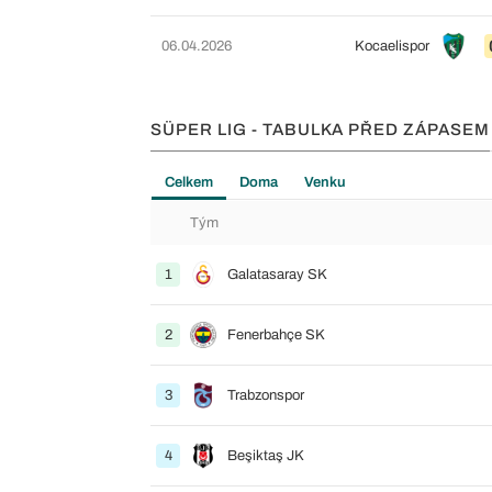
06.04.2026
Kocaelispor
SÜPER LIG - TABULKA PŘED ZÁPASEM
Celkem
Doma
Venku
Tým
1
Galatasaray SK
2
Fenerbahçe SK
3
Trabzonspor
4
Beşiktaş JK