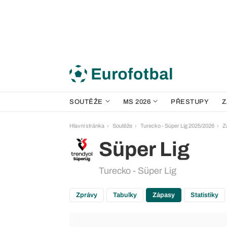
SOUTĚŽE
MS 2026
PŘESTUPY
Z
Hlavní stránka
Soutěže
Turecko - Süper Lig 2025/2026
Z
Süper Lig
Turecko - Süper Lig
Zprávy
Tabulky
Zápasy
Statistiky