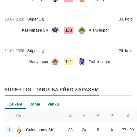
19.04.2026
Süper Lig
30. kolo
1:0
Kasimpaşa SK
Alanyaspor
11.04.2026
Süper Lig
29. kolo
1:1
Alanyaspor
Trabzonspor
SÜPER LIG - TABULKA PŘED ZÁPASEM
Celkem
Doma
Venku
Tým
Z
V
R
P
S
1
Galatasaray SK
33
24
5
4
77 : 29