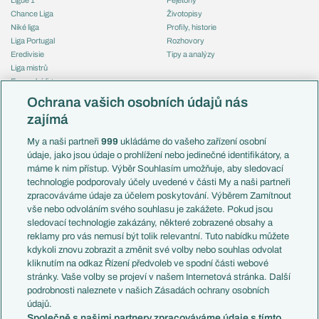
Chance Liga
Životopisy
Niké liga
Profily, historie
Liga Portugal
Rozhovory
Eredivisie
Tipy a analýzy
Liga mistrů
Evropská liga
Reprezentace
Konferenční liga
Česko
Ochrana vašich osobních údajů nás
Mistrovství světa
Slovensko
zajímá
Liga národů
Anglie
Francie
My a naši partneři
999
ukládáme do vašeho zařízení osobní
Témata
Itálie
údaje, jako jsou údaje o prohlížení nebo jedinečné identifikátory, a
Představení týmů MS
Německo
máme k nim přístup. Výběr Souhlasím umožňuje, aby sledovací
EuroSkauting
Španělsko
technologie podporovaly účely uvedené v části My a naši partneři
PL v kostce
Argentina
zpracováváme údaje za účelem poskytování. Výběrem Zamítnout
Evropské koeficienty
Brazílie
vše nebo odvoláním svého souhlasu je zakážete. Pokud jsou
Přestupy
sledovací technologie zakázány, některé zobrazené obsahy a
Přestupové spekulace
reklamy pro vás nemusí být tolik relevantní. Tuto nabídku můžete
Přestupy
Zranění
kdykoli znovu zobrazit a změnit své volby nebo souhlas odvolat
Zápasy
kliknutím na odkaz Řízení předvoleb ve spodní části webové
Livescore
stránky. Vaše volby se projeví v našem Internetová stránka. Další
Kluby
Tipovací soutěž
podrobnosti naleznete v našich Zásadách ochrany osobních
Arsenal FC
Fotbal TV
údajů.
Chelsea FC
Společně s našimi partnery zpracováváme údaje s tímto
Manchester United