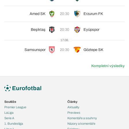
Amed SK
20:30
Erzurum FK
Beşiktaş
20:30
Eyüpspor
17.08.
Samsunspor
20:30
Göztepe SK
Kompletní výsledky
Soutěže
Články
Premier League
Aktuality
LaLiga
Previews
Serie A
Komentáře a souhrny
1. Bundesliga
Názory a komentáře
Ligue 1
Fejetony