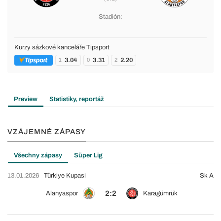
Stadión:
Kurzy sázkové kanceláře Tipsport
3.04
3.31
2.20
1
0
2
Preview
Statistiky, reportáž
VZÁJEMNÉ ZÁPASY
Všechny zápasy
Süper Lig
13.01.2026
Türkiye Kupasi
Sk A
2:2
Alanyaspor
Karagümrük