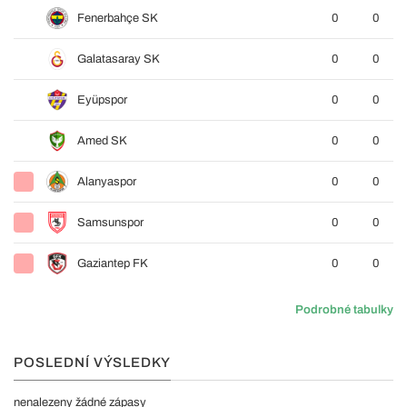
Fenerbahçe SK
0
0
Galatasaray SK
0
0
Eyüpspor
0
0
Amed SK
0
0
Alanyaspor
0
0
Samsunspor
0
0
Gaziantep FK
0
0
Podrobné tabulky
POSLEDNÍ VÝSLEDKY
nenalezeny žádné zápasy