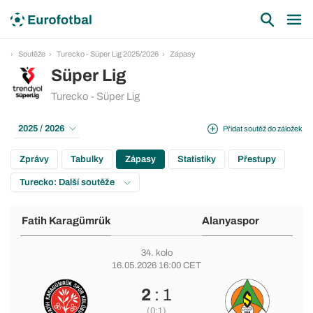
Soutěže
Turecko - Süper Lig 2025/2026
Zápasy
Süper Lig
Turecko - Süper Lig
2025 / 2026
Přidat soutěž do záložek
Zprávy
Tabulky
Zápasy
Statistiky
Přestupy
Turecko: Další soutěže
Fatih Karagümrük
Alanyaspor
34. kolo
16.05.2026 16:00 CET
2
: 1
(0:1)