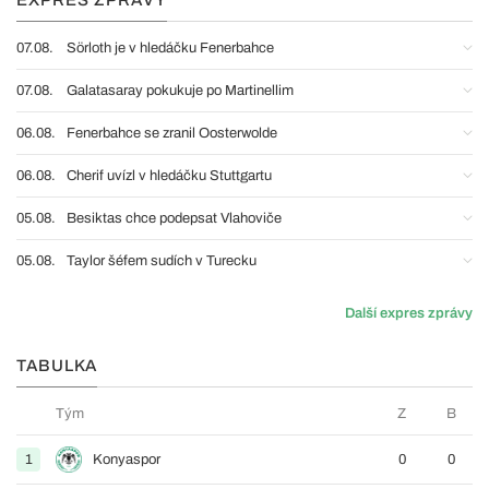
EXPRES ZPRÁVY
07.08.
Sörloth je v hledáčku Fenerbahce
07.08.
Galatasaray pokukuje po Martinellim
06.08.
Fenerbahce se zranil Oosterwolde
06.08.
Cherif uvízl v hledáčku Stuttgartu
05.08.
Besiktas chce podepsat Vlahoviče
05.08.
Taylor šéfem sudích v Turecku
Další expres zprávy
TABULKA
Tým
Z
B
1
Konyaspor
0
0