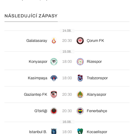
NÁSLEDUJÍCÍ ZÁPASY
14.08.
Galatasaray
20:30
Çorum FK
15.08.
Konyaspor
18:00
Rizespor
Kasimpaşa
18:00
Trabzonspor
Gaziantep FK
20:30
Alanyaspor
G'birliği
20:30
Fenerbahçe
16.08.
Istanbul B.
18:00
Kocaelispor