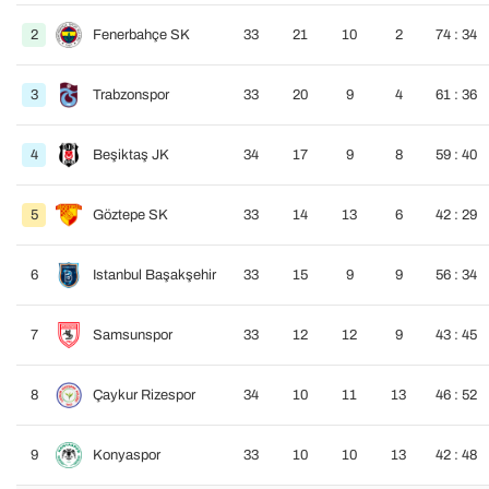
2
Fenerbahçe SK
33
21
10
2
74 : 34
3
Trabzonspor
33
20
9
4
61 : 36
4
Beşiktaş JK
34
17
9
8
59 : 40
5
Göztepe SK
33
14
13
6
42 : 29
6
Istanbul Başakşehir
33
15
9
9
56 : 34
7
Samsunspor
33
12
12
9
43 : 45
8
Çaykur Rizespor
34
10
11
13
46 : 52
9
Konyaspor
33
10
10
13
42 : 48