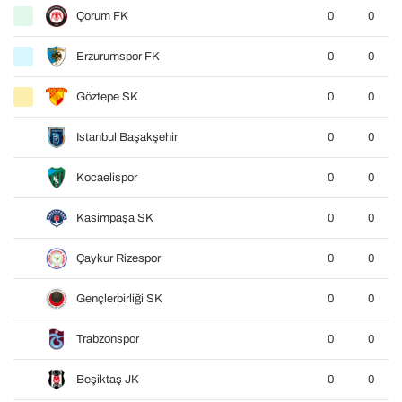
Çorum FK
0
0
Erzurumspor FK
0
0
Göztepe SK
0
0
Istanbul Başakşehir
0
0
Kocaelispor
0
0
Kasimpaşa SK
0
0
Çaykur Rizespor
0
0
Gençlerbirliği SK
0
0
Trabzonspor
0
0
Beşiktaş JK
0
0