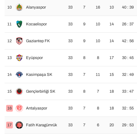
10
Alanyaspor
33
7
16
10
40 : 39
11
Kocaelispor
33
9
10
14
26 : 37
12
Gaziantep FK
33
9
10
14
42 : 56
13
Eyüpspor
33
8
8
17
30 : 45
14
Kasimpaşa SK
33
7
11
15
32 : 49
15
Gençlerbirliği SK
33
8
7
18
33 : 47
16
Antalyaspor
33
7
8
18
32 : 55
17
Fatih Karagümrük
33
7
6
20
29 : 53