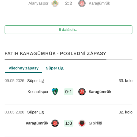
2:2
Alanyaspor
Karagümrük
6 dalších...
FATIH KARAGÜMRÜK - POSLEDNÍ ZÁPASY
Všechny zápasy
Süper Lig
09.05.2026
Süper Lig
33. kolo
0:1
Kocaelispor
Karagümrük
03.05.2026
Süper Lig
32. kolo
1:0
Karagümrük
G'birliği