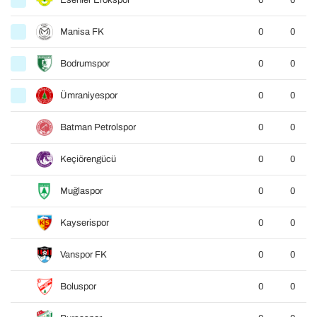
Esenler Erokspor
0
0
Manisa FK
0
0
Bodrumspor
0
0
Ümraniyespor
0
0
Batman Petrolspor
0
0
Keçiörengücü
0
0
Muğlaspor
0
0
Kayserispor
0
0
Vanspor FK
0
0
Boluspor
0
0