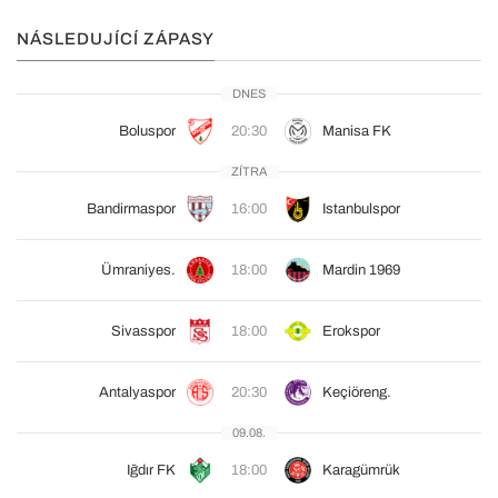
NÁSLEDUJÍCÍ ZÁPASY
DNES
Boluspor
20:30
Manisa FK
ZÍTRA
Bandirmaspor
16:00
Istanbulspor
Ümraniyes.
18:00
Mardin 1969
Sivasspor
18:00
Erokspor
Antalyaspor
20:30
Keçiöreng.
09.08.
Iğdır FK
18:00
Karagümrük