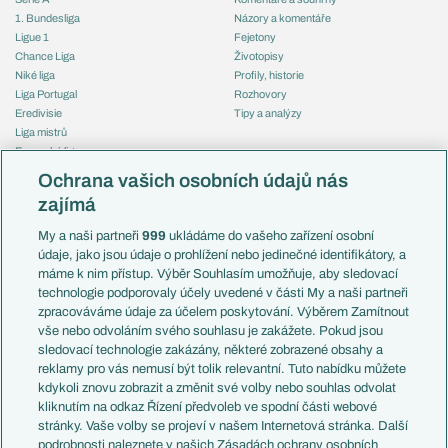
1. Bundesliga
Názory a komentáře
Ligue 1
Fejetony
Chance Liga
Životopisy
Niké liga
Profily, historie
Liga Portugal
Rozhovory
Eredivisie
Tipy a analýzy
Liga mistrů
Evropská liga
Reprezentace
Konferenční liga
Česko
Ochrana vašich osobních údajů nás
Mistrovství světa
Slovensko
zajímá
Liga národů
Anglie
Francie
My a naši partneři
999
ukládáme do vašeho zařízení osobní
Témata
Itálie
údaje, jako jsou údaje o prohlížení nebo jedinečné identifikátory, a
Představení týmů MS
Německo
máme k nim přístup. Výběr Souhlasím umožňuje, aby sledovací
EuroSkauting
Španělsko
technologie podporovaly účely uvedené v části My a naši partneři
PL v kostce
Argentina
zpracováváme údaje za účelem poskytování. Výběrem Zamítnout
Evropské koeficienty
Brazílie
vše nebo odvoláním svého souhlasu je zakážete. Pokud jsou
Přestupy
sledovací technologie zakázány, některé zobrazené obsahy a
Přestupové spekulace
reklamy pro vás nemusí být tolik relevantní. Tuto nabídku můžete
Přestupy
Zranění
kdykoli znovu zobrazit a změnit své volby nebo souhlas odvolat
Zápasy
kliknutím na odkaz Řízení předvoleb ve spodní části webové
Livescore
stránky. Vaše volby se projeví v našem Internetová stránka. Další
Kluby
Tipovací soutěž
podrobnosti naleznete v našich Zásadách ochrany osobních
Arsenal FC