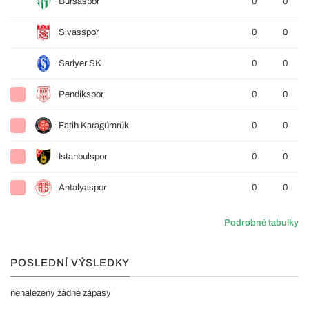
Bursaspor
0
0
Sivasspor
0
0
Sariyer SK
0
0
Pendikspor
0
0
Fatih Karagümrük
0
0
Istanbulspor
0
0
Antalyaspor
0
0
Podrobné tabulky
POSLEDNÍ VÝSLEDKY
nenalezeny žádné zápasy