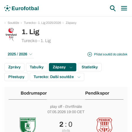
Soutěže
Turecko - 1. Lig 2025/2026
Zápasy
1. Lig
Turecko - 1. Lig
2025 / 2026
Přidat soutěž do záložek
Zprávy
Tabulky
Zápasy
Statistiky
Přestupy
Turecko: Další soutěže
Bodrumspor
Pendikspor
play off
- čtvrtfinále
07.05.2026 19:00 CET
2
: 0
(0:0)