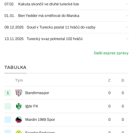
07.02.
Kakuta skončil ve druhé turecké lize
01.01.
Ben Yedder má směřovat do Maroka
09.12.2025
Soud v Turecku poslal 11 hráčů do vazby
13.11.2025
Turecký svaz potrestal 102 hráčů
Další expres zprávy
TABULKA
Tým
Z
B
1
Bandirmaspor
0
0
Iğdır FK
0
0
Mardin 1969 Spor
0
0