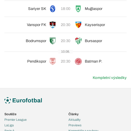
Sariyer SK
18:00
Muğlaspor
Vanspor FK
20:30
Kayserispor
Bodrumspor
20:30
Bursaspor
10.08.
Pendikspor
20:30
Batman P.
Kompletní výsledky
Soutěže
Články
Premier League
Aktuality
LaLiga
Previews
Serie A
Komentáře a souhrny