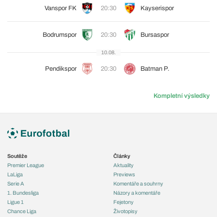
Vanspor FK
20:30
Kayserispor
Bodrumspor
20:30
Bursaspor
10.08.
Pendikspor
20:30
Batman P.
Kompletní výsledky
Soutěže
Články
Premier League
Aktuality
LaLiga
Previews
Serie A
Komentáře a souhrny
1. Bundesliga
Názory a komentáře
Ligue 1
Fejetony
Chance Liga
Životopisy