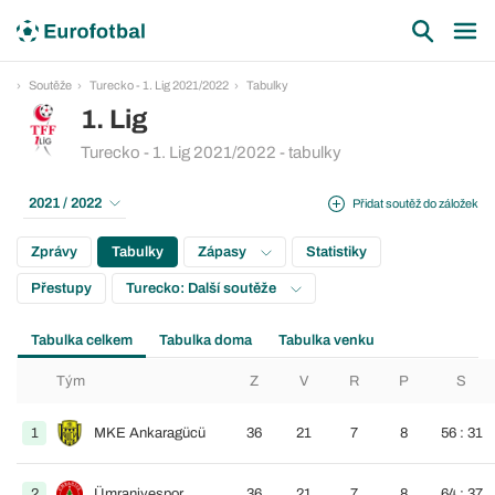
Soutěže
Turecko - 1. Lig 2021/2022
Tabulky
1. Lig
Turecko - 1. Lig 2021/2022 - tabulky
2021 / 2022
Přidat soutěž do záložek
Zprávy
Tabulky
Zápasy
Statistiky
Přestupy
Turecko: Další soutěže
Tabulka celkem
Tabulka doma
Tabulka venku
Tým
Z
V
R
P
S
1
MKE Ankaragücü
36
21
7
8
56 : 31
2
Ümraniyespor
36
21
7
8
64 : 37