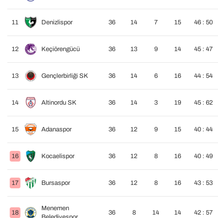
11
Denizlispor
36
14
7
15
46 : 50
12
Keçiörengücü
36
13
9
14
45 : 47
13
Gençlerbirliği SK
36
14
6
16
44 : 54
14
Altinordu SK
36
14
3
19
45 : 62
15
Adanaspor
36
12
9
15
40 : 44
16
Kocaelispor
36
12
8
16
40 : 49
17
Bursaspor
36
12
8
16
43 : 53
Menemen
18
36
8
14
14
42 : 57
Belediyespor