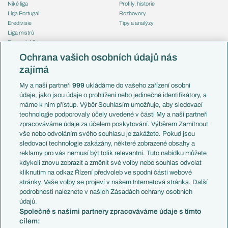
Niké liga
Profily, historie
Liga Portugal
Rozhovory
Eredivisie
Tipy a analýzy
Liga mistrů
Evropská liga
Reprezentace
Konferenční liga
Česko
Ochrana vašich osobních údajů nás
Mistrovství světa
Slovensko
zajímá
Liga národů
Anglie
Francie
My a naši partneři
999
ukládáme do vašeho zařízení osobní
Témata
Itálie
údaje, jako jsou údaje o prohlížení nebo jedinečné identifikátory, a
Představení týmů MS
Německo
máme k nim přístup. Výběr Souhlasím umožňuje, aby sledovací
EuroSkauting
Španělsko
technologie podporovaly účely uvedené v části My a naši partneři
PL v kostce
Argentina
zpracováváme údaje za účelem poskytování. Výběrem Zamítnout
Evropské koeficienty
Brazílie
vše nebo odvoláním svého souhlasu je zakážete. Pokud jsou
Přestupy
sledovací technologie zakázány, některé zobrazené obsahy a
Přestupové spekulace
reklamy pro vás nemusí být tolik relevantní. Tuto nabídku můžete
Přestupy
Zranění
kdykoli znovu zobrazit a změnit své volby nebo souhlas odvolat
Zápasy
kliknutím na odkaz Řízení předvoleb ve spodní části webové
Livescore
stránky. Vaše volby se projeví v našem Internetová stránka. Další
Kluby
Tipovací soutěž
podrobnosti naleznete v našich Zásadách ochrany osobních
Arsenal FC
Fotbal TV
údajů.
Chelsea FC
Společně s našimi partnery zpracováváme údaje s tímto
Manchester United
cílem:
AC Milán