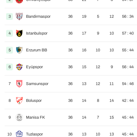
3
Bandirmaspor
36
19
5
12
56 : 34
4
Istanbulspor
36
17
9
10
57 : 40
5
Erzurum BB
36
16
10
10
55 : 44
6
Eyüpspor
36
15
12
9
56 : 44
7
Samsunspor
36
13
12
11
54 : 46
8
Boluspor
36
14
8
14
42 : 44
9
Manisa FK
36
14
7
15
45 : 44
10
Tuzlaspor
36
13
10
13
45 : 44