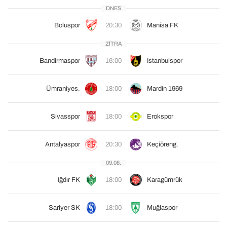
DNES
Boluspor
20:30
Manisa FK
ZÍTRA
Bandirmaspor
16:00
Istanbulspor
Ümraniyes.
18:00
Mardin 1969
Sivasspor
18:00
Erokspor
Antalyaspor
20:30
Keçiöreng.
09.08.
Iğdır FK
18:00
Karagümrük
Sariyer SK
18:00
Muğlaspor