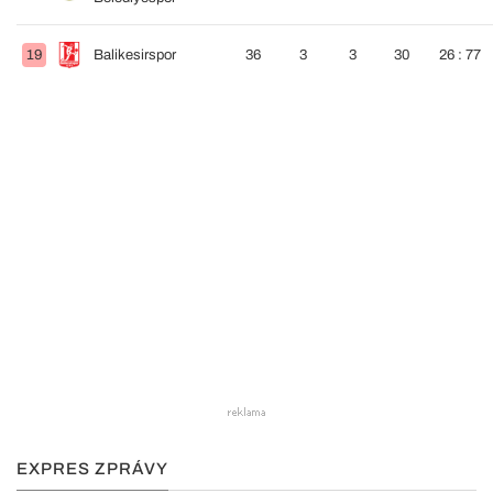
19
Balikesirspor
36
3
3
30
26 : 77
EXPRES ZPRÁVY