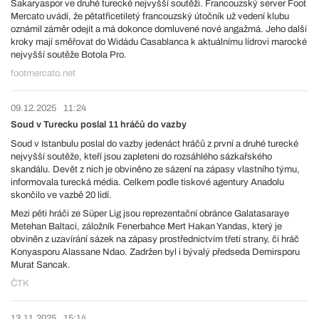
Sakaryaspor ve druhé turecké nejvyšší soutěži. Francouzský server Foot
Mercato uvádí, že pětatřicetiletý francouzský útočník už vedení klubu
oznámil záměr odejít a má dokonce domluvené nové angažmá. Jeho další
kroky mají směřovat do Widádu Casablanca k aktuálnímu lídrovi marocké
nejvyšší soutěže Botola Pro.
footmercato.net
09.12.2025
11:24
Soud v Turecku poslal 11 hráčů do vazby
Soud v Istanbulu poslal do vazby jedenáct hráčů z první a druhé turecké
nejvyšší soutěže, kteří jsou zapleteni do rozsáhlého sázkařského
skandálu. Devět z nich je obviněno ze sázení na zápasy vlastního týmu,
informovala turecká média. Celkem podle tiskové agentury Anadolu
skončilo ve vazbě 20 lidí.
Mezi pěti hráči ze Süper Lig jsou reprezentační obránce Galatasaraye
Metehan Baltaci, záložník Fenerbahce Mert Hakan Yandas, který je
obviněn z uzavírání sázek na zápasy prostřednictvím třetí strany, či hráč
Konyasporu Alassane Ndao. Zadržen byl i bývalý předseda Demirsporu
Murat Sancak.
ČTK
13.11.2025
15:14