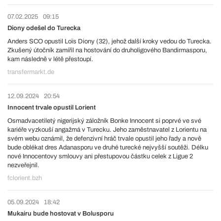
07.02.2025
09:15
Diony odešel do Turecka
Anders SCO opustil Loïs Diony (32), jehož další kroky vedou do Turecka.
Zkušený útočník zamířil na hostování do druholigového Bandirmasporu,
kam následně v létě přestoupí.
transfermarkt.de
12.09.2024
20:54
Innocent trvale opustil Lorient
Osmadvacetiletý nigerijský záložník Bonke Innocent si poprvé ve své
kariéře vyzkouší angažmá v Turecku. Jeho zaměstnavatel z Lorientu na
svém webu oznámil, že defenzivní hráč trvale opustil jeho řady a nově
bude oblékat dres Adanasporu ve druhé turecké nejvyšší soutěži. Délku
nové Innocentovy smlouvy ani přestupovou částku celek z Ligue 2
nezveřejnil.
fclorient.bzh
05.09.2024
18:42
Mukairu bude hostovat v Bolusporu