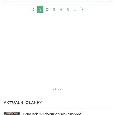
1
2
3
4
5
…
AKTUÁLNÍ ČLÁNKY
Hanousek míří do druhé turecké nejvyšší