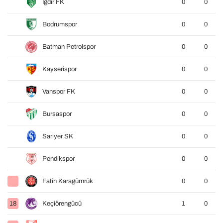
Iğdır FK
0
0
Bodrumspor
0
0
Batman Petrolspor
0
0
Kayserispor
0
0
Vanspor FK
0
0
Bursaspor
0
0
Sariyer SK
0
0
Pendikspor
0
0
Fatih Karagümrük
0
0
18
Keçiörengücü
1
0