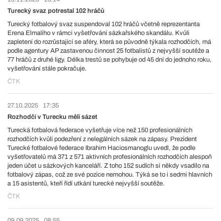
Turecký svaz potrestal 102 hráčů
Turecký fotbalový svaz suspendoval 102 hráčů včetně reprezentanta
Erena Elmaliho v rámci vyšetřování sázkařského skandálu. Kvůli
zapletení do rozrůstající se aféry, která se původně týkala rozhodčích, má
podle agentury AP zastavenou činnost 25 fotbalistů z nejvyšší soutěže a
77 hráčů z druhé ligy. Délka trestů se pohybuje od 45 dní do jednoho roku,
vyšetřování stále pokračuje.
ČTK
27.10.2025
17:35
Rozhodčí v Turecku měli sázet
Turecká fotbalová federace vyšetřuje více než 150 profesionálních
rozhodčích kvůli podezření z nelegálních sázek na zápasy. Prezident
Turecké fotbalové federace Ibrahim Haciosmanoglu uvedl, že podle
vyšetřovatelů má 371 z 571 aktivních profesionálních rozhodčích alespoň
jeden účet u sázkových kanceláří. Z toho 152 sudích si někdy vsadilo na
fotbalový zápas, což ze své pozice nemohou. Týká se to i sedmi hlavních
a 15 asistentů, kteří řídí utkání turecké nejvyšší soutěže.
ČTK
09.09.2025
08:55