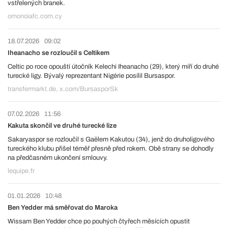
vstřelených branek.
omonoiafc.com.cy
18.07.2026
09:02
Iheanacho se rozloučil s Celtikem
Celtic po roce opouští útočník Kelechi Iheanacho (29), který míří do druhé
turecké ligy. Bývalý reprezentant Nigérie posílil Bursaspor.
transfermarkt.de, x.com/BursasporSk
07.02.2026
11:56
Kakuta skončil ve druhé turecké lize
Sakaryaspor se rozloučil s Gaëlem Kakutou (34), jenž do druholigového
tureckého klubu přišel téměř přesně před rokem. Obě strany se dohodly
na předčasném ukončení smlouvy.
lequipe.fr
01.01.2026
10:48
Ben Yedder má směřovat do Maroka
Wissam Ben Yedder chce po pouhých čtyřech měsících opustit