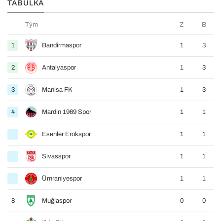
TABULKA
Tým
Z
B
1
Bandirmaspor
1
3
2
Antalyaspor
1
3
3
Manisa FK
1
3
4
Mardin 1969 Spor
1
1
Esenler Erokspor
1
1
Sivasspor
1
1
Ümraniyespor
1
1
8
Muğlaspor
0
0