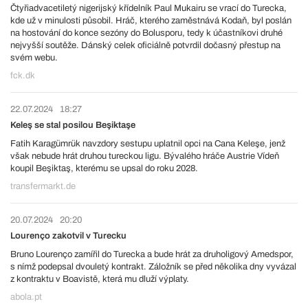
Čtyřiadvacetiletý nigerijský křídelník Paul Mukairu se vrací do Turecka,
kde už v minulosti působil. Hráč, kterého zaměstnává Kodaň, byl poslán
na hostování do konce sezóny do Bolusporu, tedy k účastníkovi druhé
nejvyšší soutěže. Dánský celek oficiálně potvrdil dočasný přestup na
svém webu.
fck.dk
22.07.2024
18:27
Keleş se stal posilou Beşiktaşe
Fatih Karagümrük navzdory sestupu uplatnil opci na Cana Keleşe, jenž
však nebude hrát druhou tureckou ligu. Bývalého hráče Austrie Vídeň
koupil Beşiktaş, kterému se upsal do roku 2028.
transfermarkt.de
20.07.2024
20:20
Lourenço zakotvil v Turecku
Bruno Lourenço zamířil do Turecka a bude hrát za druholigový Amedspor,
s nímž podepsal dvouletý kontrakt. Záložník se před několika dny vyvázal
z kontraktu v Boavistě, která mu dluží výplaty.
abola.pt