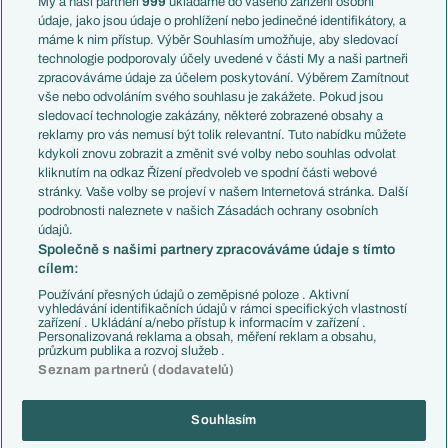
My a naši partneři
999
ukládáme do vašeho zařízení osobní
Témata
Itálie
údaje, jako jsou údaje o prohlížení nebo jedinečné identifikátory, a
Představení týmů MS
Německo
máme k nim přístup. Výběr Souhlasím umožňuje, aby sledovací
EuroSkauting
Španělsko
technologie podporovaly účely uvedené v části My a naši partneři
PL v kostce
Argentina
zpracováváme údaje za účelem poskytování. Výběrem Zamítnout
Evropské koeficienty
Brazílie
vše nebo odvoláním svého souhlasu je zakážete. Pokud jsou
Přestupy
sledovací technologie zakázány, některé zobrazené obsahy a
Přestupové spekulace
reklamy pro vás nemusí být tolik relevantní. Tuto nabídku můžete
Přestupy
Zranění
kdykoli znovu zobrazit a změnit své volby nebo souhlas odvolat
Zápasy
kliknutím na odkaz Řízení předvoleb ve spodní části webové
Livescore
stránky. Vaše volby se projeví v našem Internetová stránka. Další
Kluby
Tipovací soutěž
podrobnosti naleznete v našich Zásadách ochrany osobních
Arsenal FC
Fotbal TV
údajů.
Chelsea FC
Společně s našimi partnery zpracováváme údaje s tímto
Manchester United
cílem:
AC Milán
Juventus FC
Používání přesných údajů o zeměpisné poloze . Aktivní
Bayern Mnichov
vyhledávání identifikačních údajů v rámci specifických vlastností
zařízení . Ukládání a/nebo přístup k informacím v zařízení .
FC Barcelona
Personalizovaná reklama a obsah, měření reklam a obsahu,
Real Madrid
průzkum publika a rozvoj služeb .
Seznam partnerů (dodavatelů)
Souhlasím
Copyright © 2001-2026 EuroFotbal.cz. Využíváme zpravodajství ČTK.