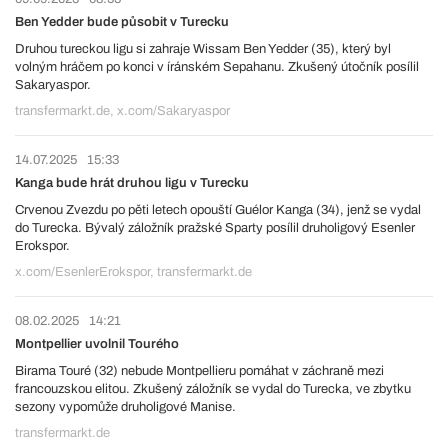
Ben Yedder bude působit v Turecku
Druhou tureckou ligu si zahraje Wissam Ben Yedder (35), který byl
volným hráčem po konci v íránském Sepahanu. Zkušený útočník posílil
Sakaryaspor.
transfermarkt.de, x.com/Sakaryaspor
14.07.2025
15:33
Kanga bude hrát druhou ligu v Turecku
Crvenou Zvezdu po pěti letech opouští Guélor Kanga (34), jenž se vydal
do Turecka. Bývalý záložník pražské Sparty posílil druholigový Esenler
Erokspor.
x.com/EsenlerErokspor, transfermarkt.de
08.02.2025
14:21
Montpellier uvolnil Tourého
Birama Touré (32) nebude Montpellieru pomáhat v záchraně mezi
francouzskou elitou. Zkušený záložník se vydal do Turecka, ve zbytku
sezony vypomůže druholigové Manise.
transfermarkt.de