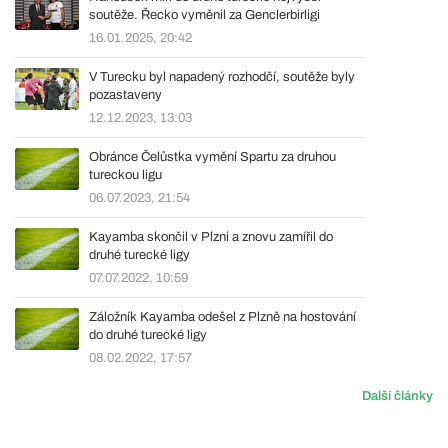
soutěže. Řecko vyměnil za Genclerbirligi
16.01.2025, 20:42
V Turecku byl napadený rozhodčí, soutěže byly
pozastaveny
12.12.2023, 13:03
Obránce Čelůstka vymění Spartu za druhou
tureckou ligu
06.07.2023, 21:54
Kayamba skončil v Plzni a znovu zamířil do
druhé turecké ligy
07.07.2022, 10:59
Záložník Kayamba odešel z Plzně na hostování
do druhé turecké ligy
08.02.2022, 17:57
Další články