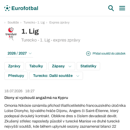
Soutěže
Turecko - 1. Lig
Expres zprávy
1. Lig
Turecko - 1. Lig - expres zprávy
2026 / 2027
Přidat soutěž do záložek
Zprávy
Tabulky
Zápasy
Statistiky
Přestupy
Turecko: Další soutěže
18.07.2026
18:27
Diony si vyzkouší angažmá na Kypru
Omonia Nikósie oznámila příchod třiatřicetiletého francouzského útočníka
Loïse Dionyho, bývalého hráče Dijonu, Angers či Saint-Étienne, který
podepsal dvouletý kontrakt. Oblékne dres s číslem devadesát devět.
Zkušený střelec naposledy působil v turecké Manise ve druhé turecké
nejvyšší soutěži, kde během uplynulé sezony zaznamenal bilanci 22