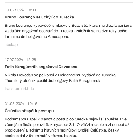
19.07.2024
13:11
Bruno Lourenço se uchýlí do Turecka
Bruno Lourenço vypověděl smlouvu v Boavistě, která mu dlužila peníze a
za dalším angažmá odchází do Turecka - záložník se na dva roky upíše
tamnímu druholigovému Amedsporu.
abola.pt
17.07.2024
15:28
Fatih Karagümrük angažoval Dovedana
Nikola Dovedan se po konci v Heidenheimu vydává do Turecka.
Třicetiletý útočník posílil druholigový Fatih Karagümrük.
transfermarkt.de
31.05.2024
12:16
Čelůstka přispěl k postupu
Bodrumspor uspěl v playoff o postup do turecké nejvyšší soutěže a ve
včerejším finále porazil Sakaryaspor 3:1. O vítězi muselo rozhodnout až
prodloužení a jedním z hlavních hrdinů byl Ondřej Čelůstka, český
obránce dal v 94. minutě vítěznou branku.