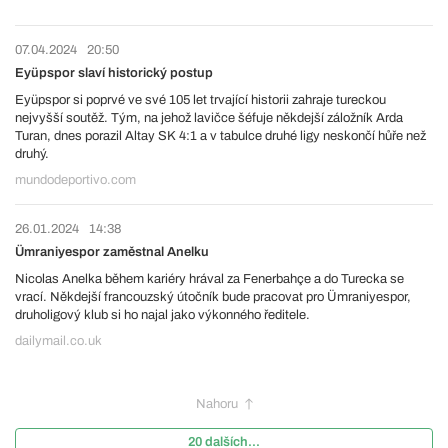
07.04.2024
20:50
Eyüpspor slaví historický postup
Eyüpspor si poprvé ve své 105 let trvající historii zahraje tureckou
nejvyšší soutěž. Tým, na jehož lavičce šéfuje někdejší záložník Arda
Turan, dnes porazil Altay SK 4:1 a v tabulce druhé ligy neskončí hůře než
druhý.
mundodeportivo.com
26.01.2024
14:38
Ümraniyespor zaměstnal Anelku
Nicolas Anelka během kariéry hrával za Fenerbahçe a do Turecka se
vrací. Někdejší francouzský útočník bude pracovat pro Ümraniyespor,
druholigový klub si ho najal jako výkonného ředitele.
dailymail.co.uk
Nahoru
20 dalších...