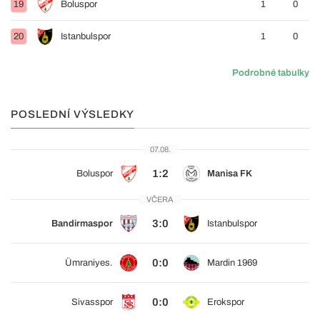
19
Boluspor
1
0
20
Istanbulspor
1
0
Podrobné tabulky
POSLEDNÍ VÝSLEDKY
07.08.
1:2
Boluspor
Manisa FK
VČERA
3:0
Bandirmaspor
Istanbulspor
0:0
Ümraniyes.
Mardin 1969
0:0
Sivasspor
Erokspor