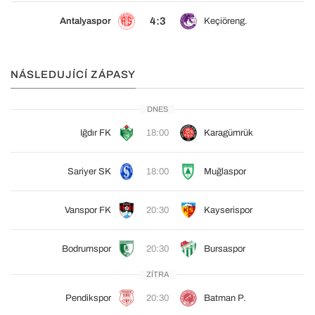
4:3
Antalyaspor
Keçiöreng.
NÁSLEDUJÍCÍ ZÁPASY
DNES
Iğdır FK
18:00
Karagümrük
Sariyer SK
18:00
Muğlaspor
Vanspor FK
20:30
Kayserispor
Bodrumspor
20:30
Bursaspor
ZÍTRA
Pendikspor
20:30
Batman P.