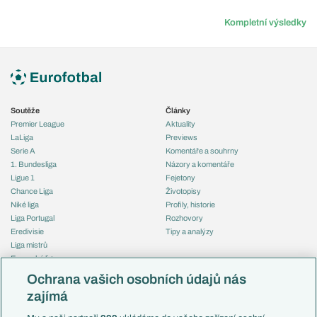
Kompletní výsledky
Soutěže
Články
Premier League
Aktuality
LaLiga
Previews
Serie A
Komentáře a souhrny
1. Bundesliga
Názory a komentáře
Ligue 1
Fejetony
Chance Liga
Životopisy
Niké liga
Profily, historie
Liga Portugal
Rozhovory
Eredivisie
Tipy a analýzy
Liga mistrů
Evropská liga
Reprezentace
Konferenční liga
Česko
Ochrana vašich osobních údajů nás
Mistrovství světa
Slovensko
zajímá
Liga národů
Anglie
Francie