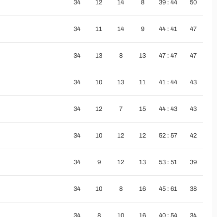
34
12
14
8
39 : 44
50
34
11
14
9
44 : 41
47
34
13
8
13
47 : 47
47
34
10
13
11
41 : 44
43
34
12
7
15
44 : 43
43
34
10
12
12
52 : 57
42
34
9
12
13
53 : 51
39
34
10
8
16
45 : 61
38
34
8
10
16
40 : 54
34