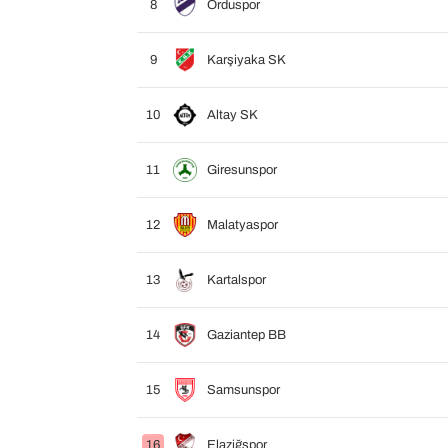
8
Orduspor
9
Karşiyaka SK
10
Altay SK
11
Giresunspor
12
Malatyaspor
13
Kartalspor
14
Gaziantep BB
15
Samsunspor
16
Elaziğspor