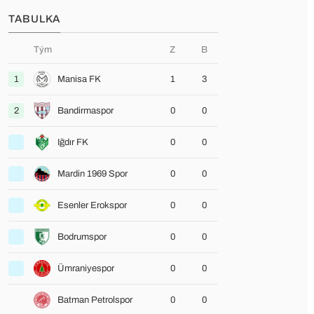
TABULKA
Tým
Z
B
1
Manisa FK
1
3
2
Bandirmaspor
0
0
Iğdır FK
0
0
Mardin 1969 Spor
0
0
Esenler Erokspor
0
0
Bodrumspor
0
0
Ümraniyespor
0
0
Batman Petrolspor
0
0