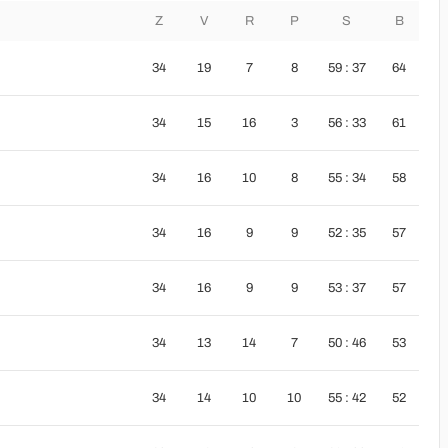
Z
V
R
P
S
B
34
19
7
8
59 : 37
64
34
15
16
3
56 : 33
61
34
16
10
8
55 : 34
58
34
16
9
9
52 : 35
57
34
16
9
9
53 : 37
57
34
13
14
7
50 : 46
53
34
14
10
10
55 : 42
52