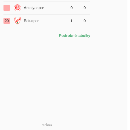
Antalyaspor
0
0
20
Boluspor
1
0
Podrobné tabulky