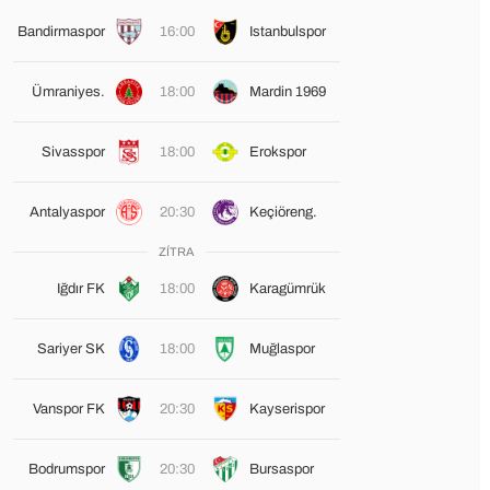
Bandirmaspor
16:00
Istanbulspor
Ümraniyes.
18:00
Mardin 1969
Sivasspor
18:00
Erokspor
Antalyaspor
20:30
Keçiöreng.
ZÍTRA
Iğdır FK
18:00
Karagümrük
Sariyer SK
18:00
Muğlaspor
Vanspor FK
20:30
Kayserispor
Bodrumspor
20:30
Bursaspor