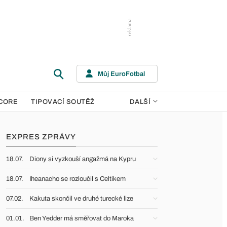
Můj EuroFotbal
CORE
TIPOVACÍ SOUTĚŽ
DALŠÍ
EXPRES ZPRÁVY
18.07.
Diony si vyzkouší angažmá na Kypru
18.07.
Iheanacho se rozloučil s Celtikem
07.02.
Kakuta skončil ve druhé turecké lize
01.01.
Ben Yedder má směřovat do Maroka