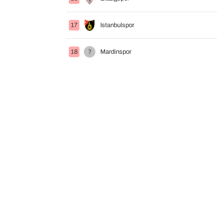
17
Istanbulspor
18
Mardinspor