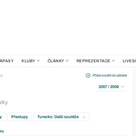
ÁPASY
KLUBY
ČLÁNKY
REPREZENTACE
LIVES
ky
Přidat soutěž do záložek
2007 / 2008
ulky
ky
Přestupy
Turecko: Další soutěže
ku