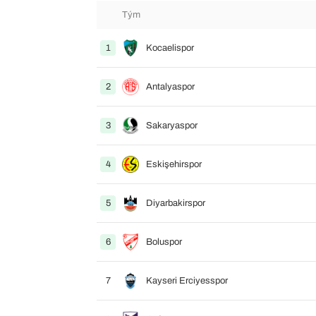
Tým
1
Kocaelispor
2
Antalyaspor
3
Sakaryaspor
4
Eskişehirspor
5
Diyarbakirspor
6
Boluspor
7
Kayseri Erciyesspor