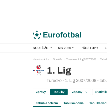
SOUTĚŽE
MS 2026
PŘESTUPY
Z
Hlavní stránka
Soutěže
Turecko - 1. Lig 2007/2008
Tabul
1. Lig
Turecko - 1. Lig 2007/2008 - tab
Zprávy
Tabulky
Zápasy
Statisti
Tabulka celkem
Tabulka doma
Tabulka ven