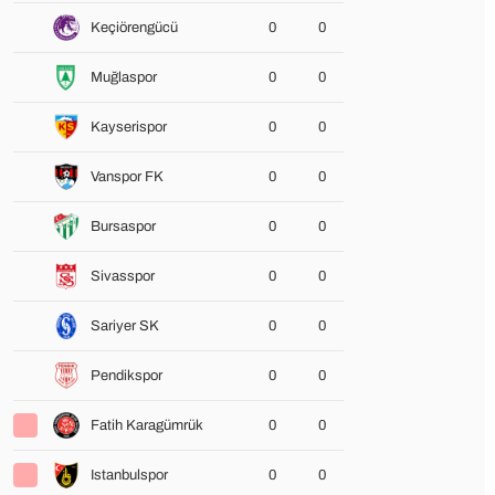
Keçiörengücü
0
0
Muğlaspor
0
0
Kayserispor
0
0
Vanspor FK
0
0
Bursaspor
0
0
Sivasspor
0
0
Sariyer SK
0
0
Pendikspor
0
0
Fatih Karagümrük
0
0
Istanbulspor
0
0