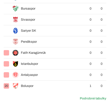
Bursaspor
0
0
Sivasspor
0
0
Sariyer SK
0
0
Pendikspor
0
0
Fatih Karagümrük
0
0
Istanbulspor
0
0
Antalyaspor
0
0
20
Boluspor
1
0
Podrobné tabulky