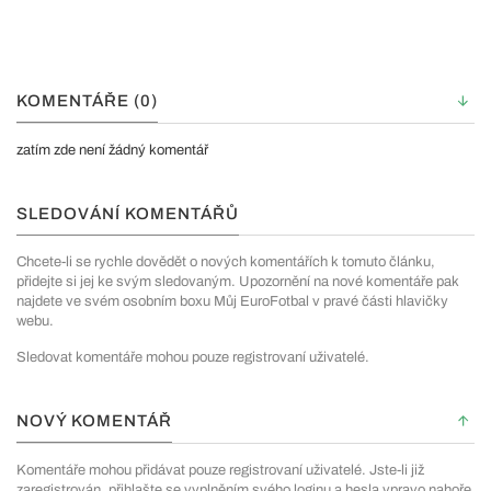
KOMENTÁŘE (0)
zatím zde není žádný komentář
SLEDOVÁNÍ KOMENTÁŘŮ
Chcete-li se rychle dovědět o nových komentářích k tomuto článku,
přidejte si jej ke svým sledovaným. Upozornění na nové komentáře pak
najdete ve svém osobním boxu Můj EuroFotbal v pravé části hlavičky
webu.
Sledovat komentáře mohou pouze registrovaní uživatelé.
NOVÝ KOMENTÁŘ
Komentáře mohou přidávat pouze registrovaní uživatelé. Jste-li již
zaregistrován, přihlašte se vyplněním svého loginu a hesla vpravo nahoře