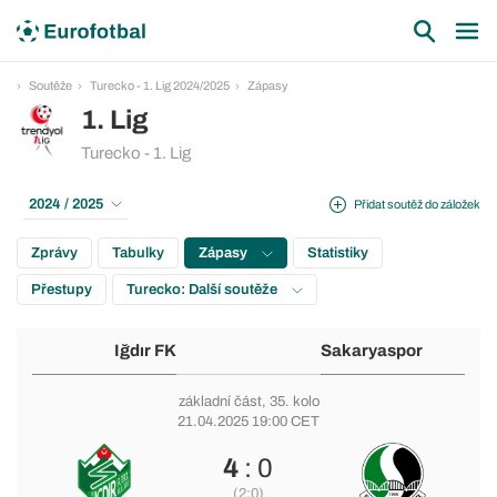
Soutěže
Turecko - 1. Lig 2024/2025
Zápasy
1. Lig
Turecko - 1. Lig
2024 / 2025
Přidat soutěž do záložek
Zprávy
Tabulky
Zápasy
Statistiky
Přestupy
Turecko: Další soutěže
Iğdır FK
Sakaryaspor
základní část
, 35. kolo
21.04.2025 19:00 CET
4
: 0
(2:0)