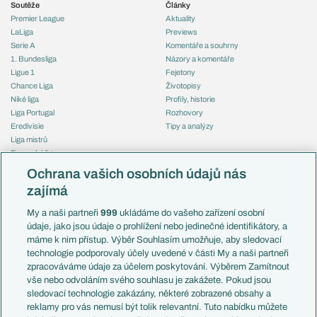
Soutěže
Články
Premier League
Aktuality
LaLiga
Previews
Serie A
Komentáře a souhrny
1. Bundesliga
Názory a komentáře
Ligue 1
Fejetony
Chance Liga
Životopisy
Niké liga
Profily, historie
Liga Portugal
Rozhovory
Eredivisie
Tipy a analýzy
Liga mistrů
Evropská liga
Reprezentace
Konferenční liga
Česko
Ochrana vašich osobních údajů nás
Mistrovství světa
Slovensko
zajímá
Liga národů
Anglie
Francie
My a naši partneři
999
ukládáme do vašeho zařízení osobní
Témata
Itálie
údaje, jako jsou údaje o prohlížení nebo jedinečné identifikátory, a
Představení týmů MS
Německo
máme k nim přístup. Výběr Souhlasím umožňuje, aby sledovací
EuroSkauting
Španělsko
technologie podporovaly účely uvedené v části My a naši partneři
PL v kostce
Argentina
zpracováváme údaje za účelem poskytování. Výběrem Zamítnout
Evropské koeficienty
Brazílie
vše nebo odvoláním svého souhlasu je zakážete. Pokud jsou
Přestupy
sledovací technologie zakázány, některé zobrazené obsahy a
Přestupové spekulace
reklamy pro vás nemusí být tolik relevantní. Tuto nabídku můžete
Přestupy