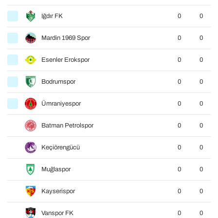
Iğdır FK
0
0
Mardin 1969 Spor
0
0
Esenler Erokspor
0
0
Bodrumspor
0
0
Ümraniyespor
0
0
Batman Petrolspor
0
0
Keçiörengücü
0
0
Muğlaspor
0
0
Kayserispor
0
0
Vanspor FK
0
0