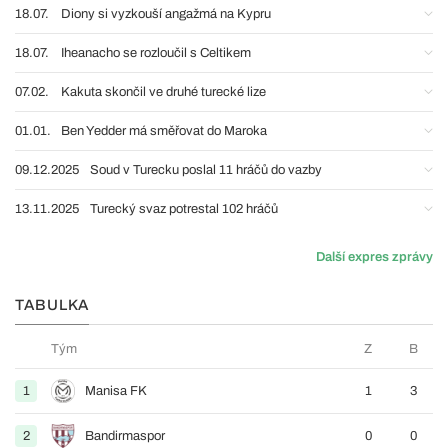
18.07.
Diony si vyzkouší angažmá na Kypru
18.07.
Iheanacho se rozloučil s Celtikem
07.02.
Kakuta skončil ve druhé turecké lize
01.01.
Ben Yedder má směřovat do Maroka
09.12.2025
Soud v Turecku poslal 11 hráčů do vazby
13.11.2025
Turecký svaz potrestal 102 hráčů
Další expres zprávy
TABULKA
Tým
Z
B
1
Manisa FK
1
3
2
Bandirmaspor
0
0