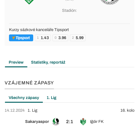
Stadión:
Kurzy sázkové kanceláře Tipsport
1.43
3.96
5.99
1
0
2
Preview
Statistiky, reportáž
VZÁJEMNÉ ZÁPASY
Všechny zápasy
1. Lig
14.12.2024
1. Lig
16. kolo
2:1
Sakaryaspor
Iğdır FK