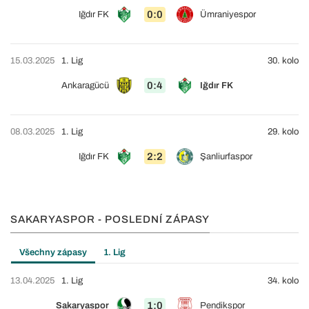
0:0
Iğdır FK
Ümraniyespor
15.03.2025
1. Lig
30. kolo
0:4
Ankaragücü
Iğdır FK
08.03.2025
1. Lig
29. kolo
2:2
Iğdır FK
Şanliurfaspor
SAKARYASPOR - POSLEDNÍ ZÁPASY
Všechny zápasy
1. Lig
13.04.2025
1. Lig
34. kolo
1:0
Sakaryaspor
Pendikspor