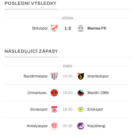
POSLEDNÍ VÝSLEDKY
VČERA
1:2
Boluspor
Manisa FK
NÁSLEDUJÍCÍ ZÁPASY
DNES
Bandirmaspor
16:00
Istanbulspor
Ümraniyes.
18:00
Mardin 1969
Sivasspor
18:00
Erokspor
Antalyaspor
20:30
Keçiöreng.