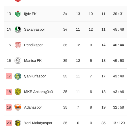
13
Iğdır FK
34
13
10
11
39 : 31
14
Sakaryaspor
34
11
12
11
45 : 49
15
Pendikspor
35
12
9
14
40 : 44
16
Manisa FK
35
12
5
18
45 : 50
17
Şanliurfaspor
35
11
7
17
43 : 49
18
MKE Ankaragücü
35
11
6
18
43 : 46
19
Adanaspor
35
7
9
19
32 : 59
20
Yeni Malatyaspor
35
0
0
35
13 : 129