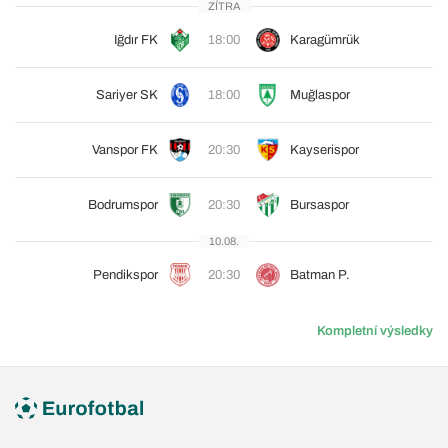
ZÍTRA
Iğdır FK
18:00
Karagümrük
Sariyer SK
18:00
Muğlaspor
Vanspor FK
20:30
Kayserispor
Bodrumspor
20:30
Bursaspor
10.08.
Pendikspor
20:30
Batman P.
Kompletní výsledky