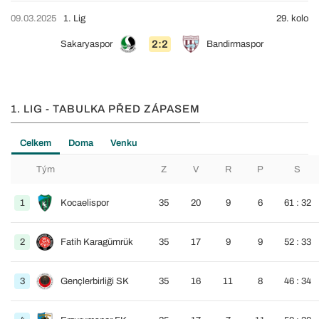
09.03.2025
1. Lig
29. kolo
2:2
Sakaryaspor
Bandirmaspor
1. LIG - TABULKA PŘED ZÁPASEM
Celkem
Doma
Venku
Tým
Z
V
R
P
S
1
Kocaelispor
35
20
9
6
61 : 32
2
Fatih Karagümrük
35
17
9
9
52 : 33
3
Gençlerbirliği SK
35
16
11
8
46 : 34