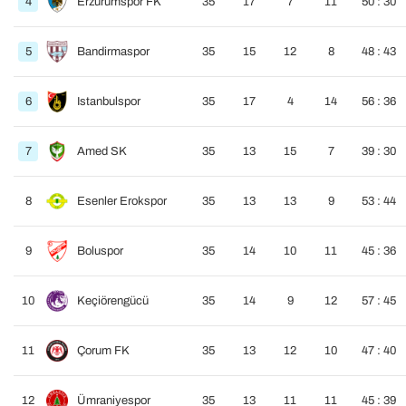
4
Erzurumspor FK
35
17
7
11
50 : 30
5
Bandirmaspor
35
15
12
8
48 : 43
6
Istanbulspor
35
17
4
14
56 : 36
7
Amed SK
35
13
15
7
39 : 30
8
Esenler Erokspor
35
13
13
9
53 : 44
9
Boluspor
35
14
10
11
45 : 36
10
Keçiörengücü
35
14
9
12
57 : 45
11
Çorum FK
35
13
12
10
47 : 40
12
Ümraniyespor
35
13
11
11
45 : 39