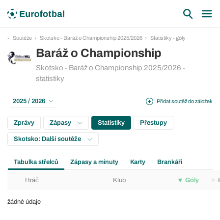
Soutěže
Skotsko - Baráž o Championship 2025/2026
Statistiky - góly
Baráž o Championship
Skotsko - Baráž o Championship 2025/2026 -
statistiky
2025 / 2026
Přidat soutěž do záložek
Zprávy
Zápasy
Statistiky
Přestupy
Skotsko: Další soutěže
Tabulka střelců
Zápasy a minuty
Karty
Brankáři
Hráč
Klub
Góly
žádné údaje