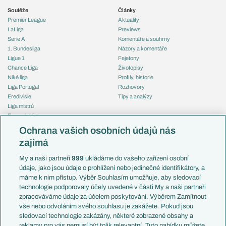
Soutěže
Články
Premier League
Aktuality
LaLiga
Previews
Serie A
Komentáře a souhrny
1. Bundesliga
Názory a komentáře
Ligue 1
Fejetony
Chance Liga
Životopisy
Niké liga
Profily, historie
Liga Portugal
Rozhovory
Eredivisie
Tipy a analýzy
Liga mistrů
Evropská liga
Reprezentace
Konferenční liga
Česko
Ochrana vašich osobních údajů nás
Mistrovství světa
Slovensko
zajímá
Liga národů
Anglie
Francie
My a naši partneři
999
ukládáme do vašeho zařízení osobní
Témata
Itálie
údaje, jako jsou údaje o prohlížení nebo jedinečné identifikátory, a
Představení týmů MS
Německo
máme k nim přístup. Výběr Souhlasím umožňuje, aby sledovací
EuroSkauting
Španělsko
technologie podporovaly účely uvedené v části My a naši partneři
PL v kostce
Argentina
zpracováváme údaje za účelem poskytování. Výběrem Zamítnout
Evropské koeficienty
Brazílie
vše nebo odvoláním svého souhlasu je zakážete. Pokud jsou
Přestupy
sledovací technologie zakázány, některé zobrazené obsahy a
Přestupové spekulace
reklamy pro vás nemusí být tolik relevantní. Tuto nabídku můžete
Přestupy