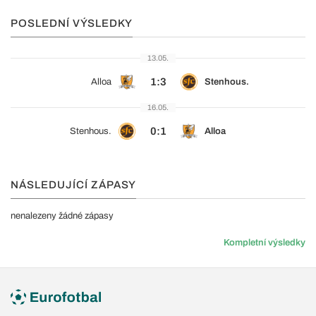
POSLEDNÍ VÝSLEDKY
13.05.
1:3
Alloa
Stenhous.
16.05.
0:1
Stenhous.
Alloa
NÁSLEDUJÍCÍ ZÁPASY
nenalezeny žádné zápasy
Kompletní výsledky