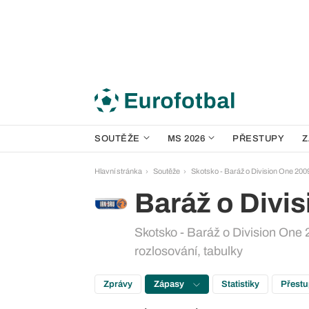
SOUTĚŽE
MS 2026
PŘESTUPY
Z
Hlavní stránka
Soutěže
Skotsko - Baráž o Division One 200
Baráž o Divi
Skotsko - Baráž o Division One 
rozlosování, tabulky
Zprávy
Zápasy
Statistiky
Přest