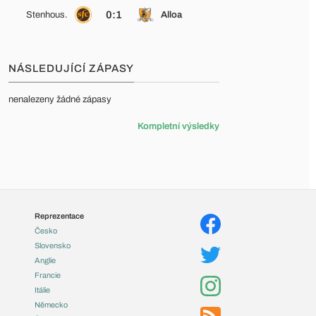
0:1
Stenhous.
Alloa
NÁSLEDUJÍCÍ ZÁPASY
nenalezeny žádné zápasy
Kompletní výsledky
Reprezentace
Česko
Slovensko
Anglie
Francie
Itálie
Německo