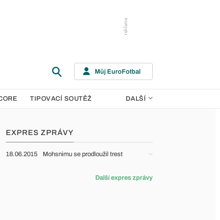
Můj EuroFotbal
CORE
TIPOVACÍ SOUTĚŽ
DALŠÍ
EXPRES ZPRÁVY
18.06.2015
Mohsnimu se prodloužil trest
Další expres zprávy