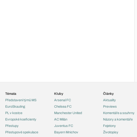
Témata
Kluby
Články
Představení týmů MS
Arsenal FC
Aktuality
EuroSkauting
Chelsea FC
Previews
PL v kostce
Manchester United
Komentáře a souhrny
Evropské koeficienty
AC Milán
Názory a komentáře
Přestupy
Juventus FC
Fejetony
Přestupové spekulace
Bayern Mnichov
Životopisy