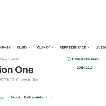
ÁPASY
KLUBY
ČLÁNKY
REPREZENTACE
LIVES
9/2010
Zápasy
Přidat soutěž do záložek
sion One
2009 / 2010
2009/2010 - výsledky,
upy
Skotsko: Další soutěže