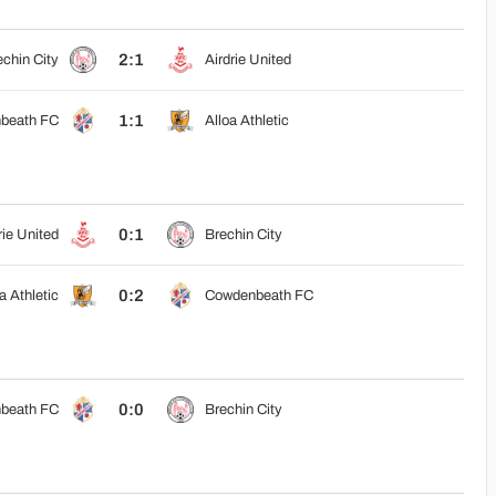
2:1
chin City
Airdrie United
1:1
beath FC
Alloa Athletic
0:1
rie United
Brechin City
0:2
a Athletic
Cowdenbeath FC
0:0
beath FC
Brechin City