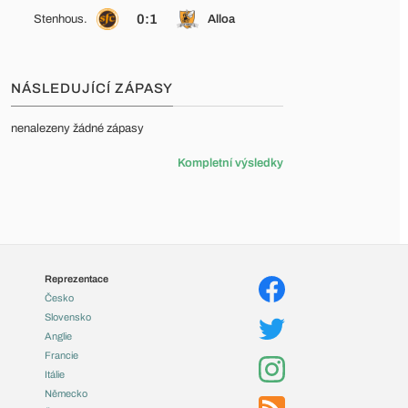
0:1
Stenhous.
Alloa
NÁSLEDUJÍCÍ ZÁPASY
nenalezeny žádné zápasy
Kompletní výsledky
Reprezentace
Česko
Slovensko
Anglie
Francie
Itálie
Německo