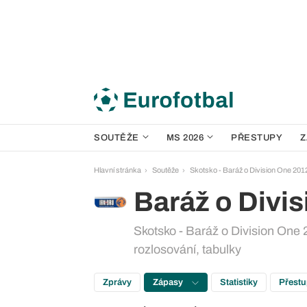
SOUTĚŽE
MS 2026
PŘESTUPY
Z
Hlavní stránka
Soutěže
Skotsko - Baráž o Division One 201
Baráž o Divi
Skotsko - Baráž o Division One 
rozlosování, tabulky
Zprávy
Zápasy
Statistiky
Přest