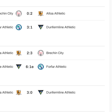
0:2
chin City
Alloa Athletic
3:1
r Athletic
Dunfermline Athletic
2:3
a Athletic
Brechin City
6:1e
 Athletic
Forfar Athletic
3:0
a Athletic
Dunfermline Athletic