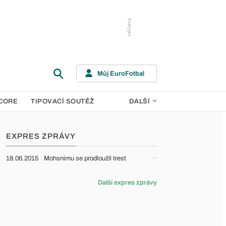
Můj EuroFotbal
CORE
TIPOVACÍ SOUTĚŽ
DALŠÍ
EXPRES ZPRÁVY
18.06.2015
Mohsnimu se prodloužil trest
Další expres zprávy