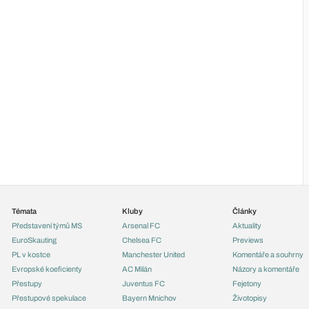
Témata
Kluby
Články
Představení týmů MS
Arsenal FC
Aktuality
EuroSkauting
Chelsea FC
Previews
PL v kostce
Manchester United
Komentáře a souhrny
Evropské koeficienty
AC Milán
Názory a komentáře
Přestupy
Juventus FC
Fejetony
Přestupové spekulace
Bayern Mnichov
Životopisy