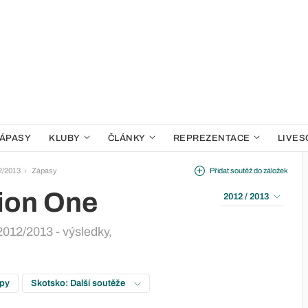
ÁPASY
KLUBY
ČLÁNKY
REPREZENTACE
LIVES
2/2013
Zápasy
Přidat soutěž do záložek
sion One
2012 / 2013
2012/2013 - výsledky,
upy
Skotsko: Další soutěže