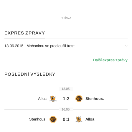
EXPRES ZPRÁVY
18.06.2015
Mohsnimu se prodloužil trest
Další expres zprávy
POSLEDNÍ VÝSLEDKY
13.05.
1:3
Alloa
Stenhous.
16.05.
0:1
Stenhous.
Alloa