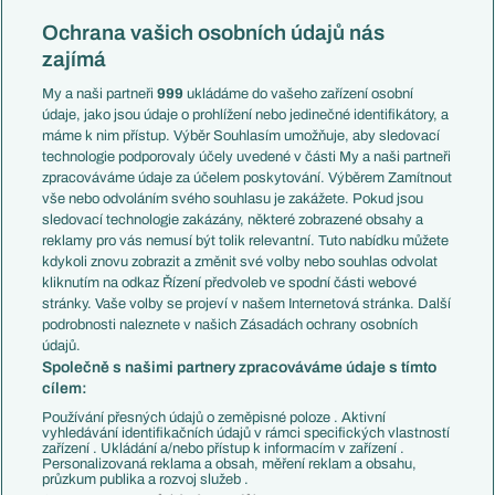
Reprezentace
Konferenční liga
Česko
Ochrana vašich osobních údajů nás
Mistrovství světa
Slovensko
zajímá
Liga národů
Anglie
Francie
My a naši partneři
999
ukládáme do vašeho zařízení osobní
Témata
Itálie
údaje, jako jsou údaje o prohlížení nebo jedinečné identifikátory, a
Představení týmů MS
Německo
máme k nim přístup. Výběr Souhlasím umožňuje, aby sledovací
EuroSkauting
Španělsko
technologie podporovaly účely uvedené v části My a naši partneři
PL v kostce
Argentina
zpracováváme údaje za účelem poskytování. Výběrem Zamítnout
Evropské koeficienty
Brazílie
vše nebo odvoláním svého souhlasu je zakážete. Pokud jsou
Přestupy
sledovací technologie zakázány, některé zobrazené obsahy a
Přestupové spekulace
reklamy pro vás nemusí být tolik relevantní. Tuto nabídku můžete
Přestupy
Zranění
kdykoli znovu zobrazit a změnit své volby nebo souhlas odvolat
Zápasy
kliknutím na odkaz Řízení předvoleb ve spodní části webové
Livescore
stránky. Vaše volby se projeví v našem Internetová stránka. Další
Kluby
Tipovací soutěž
podrobnosti naleznete v našich Zásadách ochrany osobních
Arsenal FC
Fotbal TV
údajů.
Chelsea FC
Společně s našimi partnery zpracováváme údaje s tímto
Manchester United
cílem:
AC Milán
Juventus FC
Používání přesných údajů o zeměpisné poloze . Aktivní
Bayern Mnichov
vyhledávání identifikačních údajů v rámci specifických vlastností
zařízení . Ukládání a/nebo přístup k informacím v zařízení .
FC Barcelona
Personalizovaná reklama a obsah, měření reklam a obsahu,
Real Madrid
průzkum publika a rozvoj služeb .