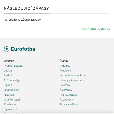
NÁSLEDUJÍCÍ ZÁPASY
nenalezeny žádné zápasy
Kompletní výsledky
Soutěže
Články
Premier League
Aktuality
LaLiga
Previews
Serie A
Komentáře a souhrny
1. Bundesliga
Názory a komentáře
Ligue 1
Fejetony
Chance Liga
Životopisy
Niké liga
Profily, historie
Liga Portugal
Rozhovory
Eredivisie
Tipy a analýzy
Liga mistrů
Evropská liga