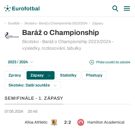
Soutěže
Skotsko - Baráž o Championship 2023/2024
Zápasy
Baráž o Championship
Skotsko - Baráž o Championship 2023/2024 -
výsledky, rozlosování, tabulky
2023 / 2024
Přidat soutěž do záložek
Zprávy
Zápasy
Statistiky
Přestupy
Skotsko: Další soutěže
SEMIFINÁLE - 1. ZÁPASY
07.05.2024
20:45
2:2
Alloa Athletic
Hamilton Academical