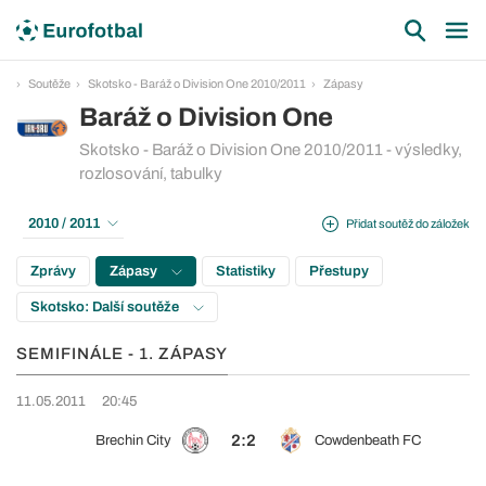
Soutěže
Skotsko - Baráž o Division One 2010/2011
Zápasy
Baráž o Division One
Skotsko - Baráž o Division One 2010/2011 - výsledky,
rozlosování, tabulky
2010 / 2011
Přidat soutěž do záložek
Zprávy
Zápasy
Statistiky
Přestupy
Skotsko: Další soutěže
SEMIFINÁLE - 1. ZÁPASY
11.05.2011
20:45
2:2
Brechin City
Cowdenbeath FC