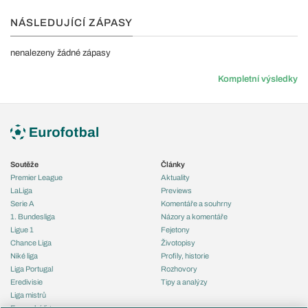
NÁSLEDUJÍCÍ ZÁPASY
nenalezeny žádné zápasy
Kompletní výsledky
Soutěže
Články
Premier League
Aktuality
LaLiga
Previews
Serie A
Komentáře a souhrny
1. Bundesliga
Názory a komentáře
Ligue 1
Fejetony
Chance Liga
Životopisy
Niké liga
Profily, historie
Liga Portugal
Rozhovory
Eredivisie
Tipy a analýzy
Liga mistrů
Evropská liga