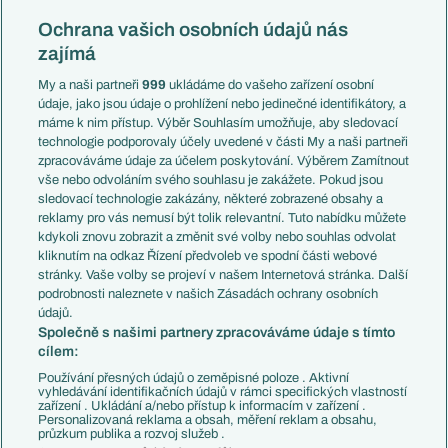
Reprezentace
Konferenční liga
Česko
Ochrana vašich osobních údajů nás
Mistrovství světa
Slovensko
zajímá
Liga národů
Anglie
Francie
My a naši partneři
999
ukládáme do vašeho zařízení osobní
Témata
Itálie
údaje, jako jsou údaje o prohlížení nebo jedinečné identifikátory, a
Představení týmů MS
Německo
máme k nim přístup. Výběr Souhlasím umožňuje, aby sledovací
EuroSkauting
Španělsko
technologie podporovaly účely uvedené v části My a naši partneři
PL v kostce
Argentina
zpracováváme údaje za účelem poskytování. Výběrem Zamítnout
Evropské koeficienty
Brazílie
vše nebo odvoláním svého souhlasu je zakážete. Pokud jsou
Přestupy
sledovací technologie zakázány, některé zobrazené obsahy a
Přestupové spekulace
reklamy pro vás nemusí být tolik relevantní. Tuto nabídku můžete
Přestupy
Zranění
kdykoli znovu zobrazit a změnit své volby nebo souhlas odvolat
Zápasy
kliknutím na odkaz Řízení předvoleb ve spodní části webové
Livescore
stránky. Vaše volby se projeví v našem Internetová stránka. Další
Kluby
Tipovací soutěž
podrobnosti naleznete v našich Zásadách ochrany osobních
Arsenal FC
Fotbal TV
údajů.
Chelsea FC
Společně s našimi partnery zpracováváme údaje s tímto
Manchester United
cílem:
AC Milán
Juventus FC
Používání přesných údajů o zeměpisné poloze . Aktivní
Bayern Mnichov
vyhledávání identifikačních údajů v rámci specifických vlastností
zařízení . Ukládání a/nebo přístup k informacím v zařízení .
FC Barcelona
Personalizovaná reklama a obsah, měření reklam a obsahu,
Real Madrid
průzkum publika a rozvoj služeb .