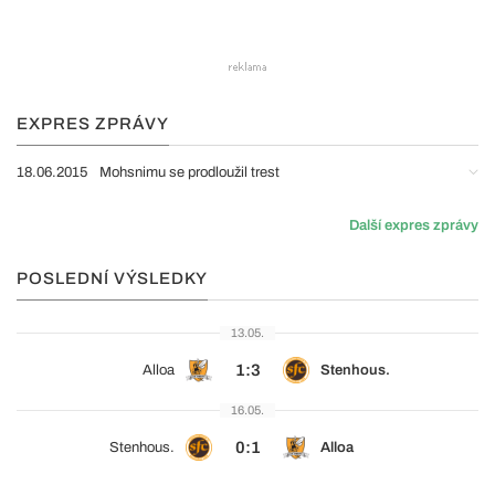
EXPRES ZPRÁVY
18.06.2015
Mohsnimu se prodloužil trest
Další expres zprávy
POSLEDNÍ VÝSLEDKY
13.05.
1:3
Alloa
Stenhous.
16.05.
0:1
Stenhous.
Alloa