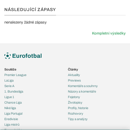
NÁSLEDUJÍCÍ ZÁPASY
nenalezeny žádné zápasy
Kompletní výsledky
Soutěže
Články
Premier League
Aktuality
LaLiga
Previews
Serie A
Komentáře a souhrny
1. Bundesliga
Názory a komentáře
Ligue 1
Fejetony
Chance Liga
Životopisy
Niké liga
Profily, historie
Liga Portugal
Rozhovory
Eredivisie
Tipy a analýzy
Liga mistrů
Evropská liga