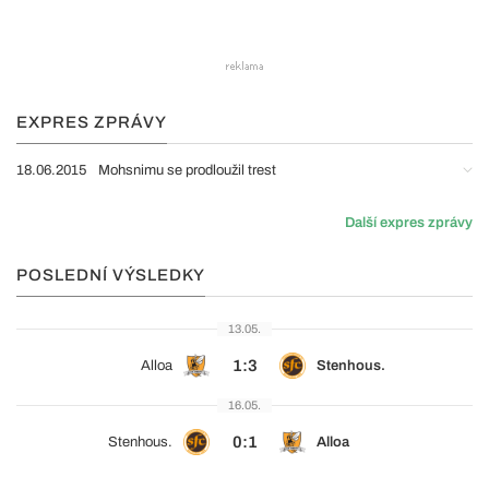
EXPRES ZPRÁVY
18.06.2015
Mohsnimu se prodloužil trest
Další expres zprávy
POSLEDNÍ VÝSLEDKY
13.05.
1:3
Alloa
Stenhous.
16.05.
0:1
Stenhous.
Alloa