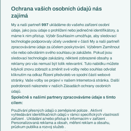
Reprezentace
Konferenční liga
Česko
Ochrana vašich osobních údajů nás
Mistrovství světa
Slovensko
zajímá
Liga národů
Anglie
Francie
My a naši partneři
997
ukládáme do vašeho zařízení osobní
Témata
Itálie
údaje, jako jsou údaje o prohlížení nebo jedinečné identifikátory, a
Představení týmů MS
Německo
máme k nim přístup. Výběr Souhlasím umožňuje, aby sledovací
EuroSkauting
Španělsko
technologie podporovaly účely uvedené v části My a naši partneři
PL v kostce
Argentina
zpracováváme údaje za účelem poskytování. Výběrem Zamítnout
Evropské koeficienty
Brazílie
vše nebo odvoláním svého souhlasu je zakážete. Pokud jsou
Přestupy
sledovací technologie zakázány, některé zobrazené obsahy a
Přestupové spekulace
reklamy pro vás nemusí být tolik relevantní. Tuto nabídku můžete
Přestupy
Zranění
kdykoli znovu zobrazit a změnit své volby nebo souhlas odvolat
Zápasy
kliknutím na odkaz Řízení předvoleb ve spodní části webové
Livescore
stránky. Vaše volby se projeví v našem Internetová stránka. Další
Kluby
Tipovací soutěž
podrobnosti naleznete v našich Zásadách ochrany osobních
Arsenal FC
Fotbal TV
údajů.
Chelsea FC
Společně s našimi partnery zpracováváme údaje s tímto
Manchester United
cílem:
AC Milán
Juventus FC
Používání přesných údajů o zeměpisné poloze . Aktivní
Bayern Mnichov
vyhledávání identifikačních údajů v rámci specifických vlastností
zařízení . Ukládání a/nebo přístup k informacím v zařízení .
FC Barcelona
Personalizovaná reklama a obsah, měření reklam a obsahu,
Real Madrid
průzkum publika a rozvoj služeb .