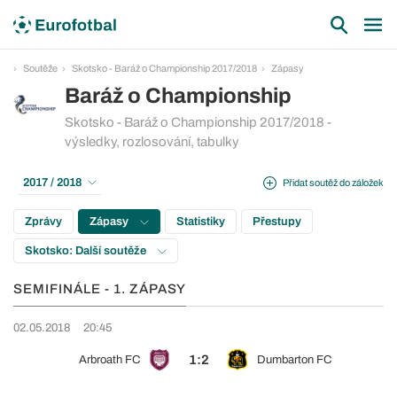
Soutěže
Skotsko - Baráž o Championship 2017/2018
Zápasy
Baráž o Championship
Skotsko - Baráž o Championship 2017/2018 -
výsledky, rozlosování, tabulky
2017 / 2018
Přidat soutěž do záložek
Zprávy
Zápasy
Statistiky
Přestupy
Skotsko: Další soutěže
SEMIFINÁLE - 1. ZÁPASY
02.05.2018
20:45
1:2
Arbroath FC
Dumbarton FC