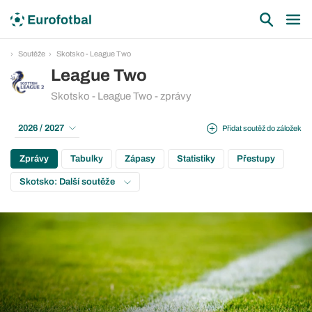
Soutěže
Skotsko - League Two
League Two
Skotsko - League Two - zprávy
2026 / 2027
Přidat soutěž do záložek
Zprávy
Tabulky
Zápasy
Statistiky
Přestupy
Skotsko: Další soutěže