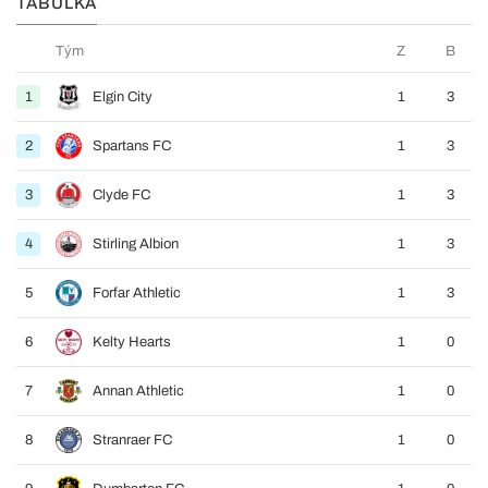
TABULKA
Tým
Z
B
1
Elgin City
1
3
2
Spartans FC
1
3
3
Clyde FC
1
3
4
Stirling Albion
1
3
5
Forfar Athletic
1
3
6
Kelty Hearts
1
0
7
Annan Athletic
1
0
8
Stranraer FC
1
0