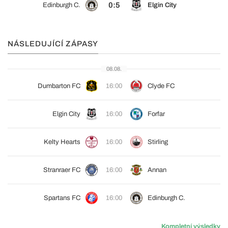
0:5
Edinburgh C.
Elgin City
NÁSLEDUJÍCÍ ZÁPASY
08.08.
Dumbarton FC
16:00
Clyde FC
Elgin City
16:00
Forfar
Kelty Hearts
16:00
Stirling
Stranraer FC
16:00
Annan
Spartans FC
16:00
Edinburgh C.
Kompletní výsledky