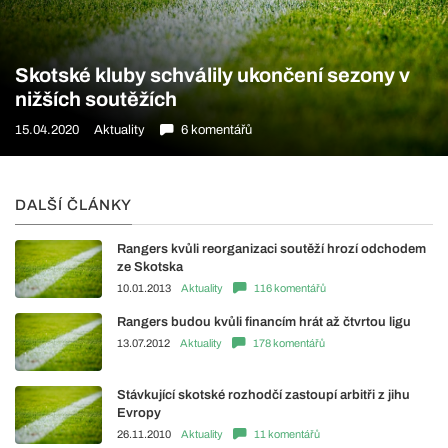
Skotské kluby schválily ukončení sezony v
nižších soutěžích
15.04.2020
Aktuality
6 komentářů
DALŠÍ ČLÁNKY
Rangers kvůli reorganizaci soutěží hrozí odchodem
ze Skotska
10.01.2013
Aktuality
116 komentářů
Rangers budou kvůli financím hrát až čtvrtou ligu
13.07.2012
Aktuality
178 komentářů
Stávkující skotské rozhodčí zastoupí arbitři z jihu
Evropy
26.11.2010
Aktuality
11 komentářů