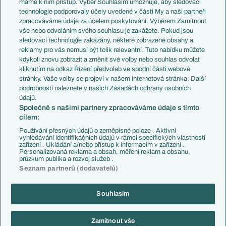
máme k nim přístup. Výběr Souhlasím umožňuje, aby sledovací
EuroSkauting
Španělsko
technologie podporovaly účely uvedené v části My a naši partneři
PL v kostce
Argentina
zpracováváme údaje za účelem poskytování. Výběrem Zamítnout
Evropské koeficienty
Brazílie
vše nebo odvoláním svého souhlasu je zakážete. Pokud jsou
Přestupy
sledovací technologie zakázány, některé zobrazené obsahy a
Přestupové spekulace
reklamy pro vás nemusí být tolik relevantní. Tuto nabídku můžete
Přestupy
Zranění
kdykoli znovu zobrazit a změnit své volby nebo souhlas odvolat
Zápasy
kliknutím na odkaz Řízení předvoleb ve spodní části webové
Livescore
stránky. Vaše volby se projeví v našem Internetová stránka. Další
Kluby
Tipovací soutěž
podrobnosti naleznete v našich Zásadách ochrany osobních
Arsenal FC
Fotbal TV
údajů.
Chelsea FC
Společně s našimi partnery zpracováváme údaje s tímto
Manchester United
cílem:
AC Milán
Juventus FC
Používání přesných údajů o zeměpisné poloze . Aktivní
Bayern Mnichov
vyhledávání identifikačních údajů v rámci specifických vlastností
zařízení . Ukládání a/nebo přístup k informacím v zařízení .
FC Barcelona
Personalizovaná reklama a obsah, měření reklam a obsahu,
Real Madrid
průzkum publika a rozvoj služeb .
Seznam partnerů (dodavatelů)
Souhlasím
Copyright © 2001-2026 EuroFotbal.cz. Využíváme zpravodajství ČTK.
RSS
Podmínky užití
Informace o zpracování osobních údajů
Zamítnout vše