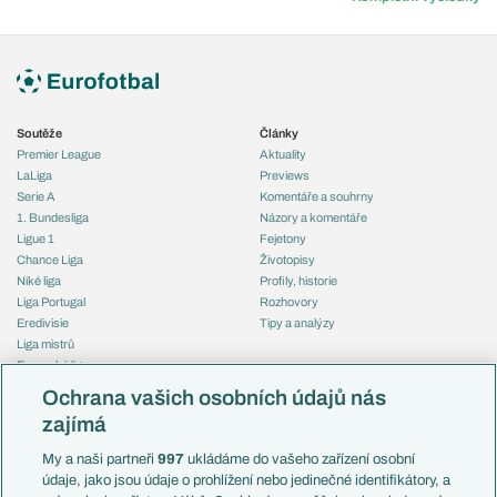
Soutěže
Články
Premier League
Aktuality
LaLiga
Previews
Serie A
Komentáře a souhrny
1. Bundesliga
Názory a komentáře
Ligue 1
Fejetony
Chance Liga
Životopisy
Niké liga
Profily, historie
Liga Portugal
Rozhovory
Eredivisie
Tipy a analýzy
Liga mistrů
Evropská liga
Reprezentace
Konferenční liga
Česko
Ochrana vašich osobních údajů nás
Mistrovství světa
Slovensko
zajímá
Liga národů
Anglie
Francie
My a naši partneři
997
ukládáme do vašeho zařízení osobní
Témata
Itálie
údaje, jako jsou údaje o prohlížení nebo jedinečné identifikátory, a
Představení týmů MS
Německo