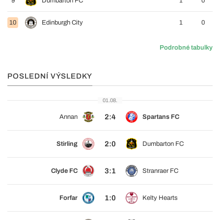
9
Dumbarton FC
1
0
10
Edinburgh City
1
0
Podrobné tabulky
POSLEDNÍ VÝSLEDKY
01.08.
2:4
Annan
Spartans FC
2:0
Stirling
Dumbarton FC
3:1
Clyde FC
Stranraer FC
1:0
Forfar
Kelty Hearts