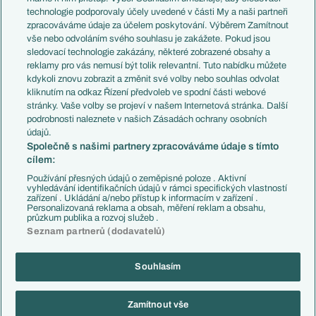
EuroSkauting
Španělsko
technologie podporovaly účely uvedené v části My a naši partneři
PL v kostce
Argentina
zpracováváme údaje za účelem poskytování. Výběrem Zamítnout
Evropské koeficienty
Brazílie
vše nebo odvoláním svého souhlasu je zakážete. Pokud jsou
Přestupy
sledovací technologie zakázány, některé zobrazené obsahy a
Přestupové spekulace
reklamy pro vás nemusí být tolik relevantní. Tuto nabídku můžete
Přestupy
Zranění
kdykoli znovu zobrazit a změnit své volby nebo souhlas odvolat
Zápasy
kliknutím na odkaz Řízení předvoleb ve spodní části webové
Livescore
stránky. Vaše volby se projeví v našem Internetová stránka. Další
Kluby
Tipovací soutěž
podrobnosti naleznete v našich Zásadách ochrany osobních
Arsenal FC
Fotbal TV
údajů.
Chelsea FC
Společně s našimi partnery zpracováváme údaje s tímto
Manchester United
cílem:
AC Milán
Juventus FC
Používání přesných údajů o zeměpisné poloze . Aktivní
Bayern Mnichov
vyhledávání identifikačních údajů v rámci specifických vlastností
zařízení . Ukládání a/nebo přístup k informacím v zařízení .
FC Barcelona
Personalizovaná reklama a obsah, měření reklam a obsahu,
Real Madrid
průzkum publika a rozvoj služeb .
Seznam partnerů (dodavatelů)
Souhlasím
Copyright © 2001-2026 EuroFotbal.cz. Využíváme zpravodajství ČTK.
RSS
Podmínky užití
Informace o zpracování osobních údajů
Zamítnout vše