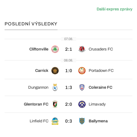
Další expres zprávy
POSLEDNÍ VÝSLEDKY
07.08.
2:1
Cliftonville
Crusaders FC
08.08.
1:0
Carrick
Portadown FC
1:3
Dungannon
Coleraine FC
2:0
Glentoran FC
Limavady
0:3
Linfield FC
Ballymena