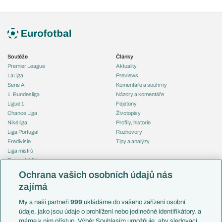
Soutěže
Články
Premier League
Aktuality
LaLiga
Previews
Serie A
Komentáře a souhrny
1. Bundesliga
Názory a komentáře
Ligue 1
Fejetony
Chance Liga
Životopisy
Niké liga
Profily, historie
Liga Portugal
Rozhovory
Eredivisie
Tipy a analýzy
Liga mistrů
Evropská liga
Reprezentace
Konferenční liga
Česko
Ochrana vašich osobních údajů nás
Mistrovství světa
Slovensko
zajímá
Liga národů
Anglie
Francie
My a naši partneři
999
ukládáme do vašeho zařízení osobní
Témata
Itálie
údaje, jako jsou údaje o prohlížení nebo jedinečné identifikátory, a
Představení týmů MS
Německo
máme k nim přístup. Výběr Souhlasím umožňuje, aby sledovací