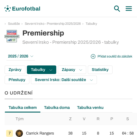
Soutěže
Severní Irsko - Premiership 2025/2026
Tabulky
Premiership
Severní Irsko - Premiership 2025/2026 - tabulky
2025 / 2026
Přidat soutěž do záložek
Zprávy
Tabulky
Zápasy
Statistiky
Přestupy
Severní Irsko: Další soutěže
O UDRŽENÍ
Tabulka celkem
Tabulka doma
Tabulka venku
Tým
Z
V
R
P
S
7
Carrick Rangers
38
15
8
15
64 : 58