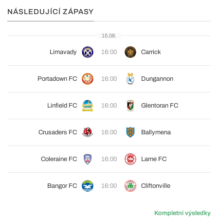
NÁSLEDUJÍCÍ ZÁPASY
15.08.
Limavady
16:00
Carrick
Portadown FC
16:00
Dungannon
Linfield FC
16:00
Glentoran FC
Crusaders FC
16:00
Ballymena
Coleraine FC
16:00
Larne FC
Bangor FC
16:00
Cliftonville
Kompletní výsledky