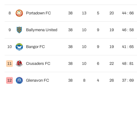
8
Portadown FC
38
13
5
20
44 : 66
9
Ballymena United
38
10
9
19
46 : 58
10
Bangor FC
38
10
9
19
41 : 65
11
Crusaders FC
38
10
6
22
48 : 81
12
Glenavon FC
38
8
4
26
37 : 69