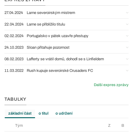
27.04.2024
Larne severoirským mistrem
22.04.2024
Larne se přiblížilo titulu
02.02.2024
Portugalsko v pátek uzavře přestupy
24.10.2023
Sloan přitahuje pozornost
08.02.2023
Lafferty se vrátil domů, dohodl se s Linfieldem
11.03.2022
Rush kupuje severoirské Crusaders FC
Další expres zprávy
TABULKY
základní část
o titul
o udržení
Tým
Z
B