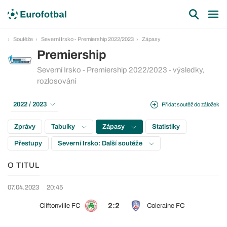
Soutěže
Severní Irsko - Premiership 2022/2023
Zápasy
Premiership
Severní Irsko - Premiership 2022/2023 - výsledky,
rozlosování
2022 / 2023
Přidat soutěž do záložek
Zprávy
Tabulky
Zápasy
Statistiky
Přestupy
Severní Irsko: Další soutěže
O TITUL
07.04.2023
20:45
2:2
Cliftonville FC
Coleraine FC