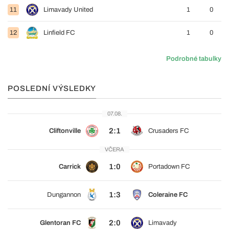
11
Limavady United
1
0
12
Linfield FC
1
0
Podrobné tabulky
POSLEDNÍ VÝSLEDKY
07.08.
2:1
Cliftonville
Crusaders FC
VČERA
1:0
Carrick
Portadown FC
1:3
Dungannon
Coleraine FC
2:0
Glentoran FC
Limavady