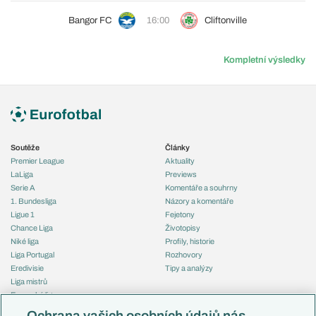
Bangor FC
16:00
Cliftonville
Kompletní výsledky
Soutěže
Články
Premier League
Aktuality
LaLiga
Previews
Serie A
Komentáře a souhrny
1. Bundesliga
Názory a komentáře
Ligue 1
Fejetony
Chance Liga
Životopisy
Niké liga
Profily, historie
Liga Portugal
Rozhovory
Eredivisie
Tipy a analýzy
Liga mistrů
Evropská liga
Reprezentace
Konferenční liga
Česko
Ochrana vašich osobních údajů nás