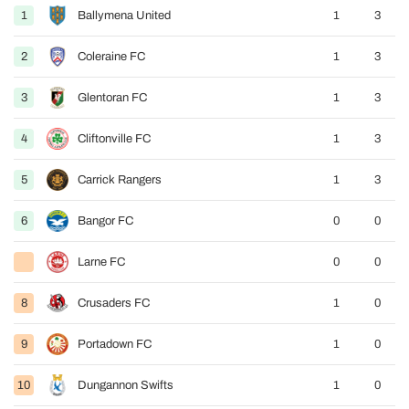
1
Ballymena United
1
3
2
Coleraine FC
1
3
3
Glentoran FC
1
3
4
Cliftonville FC
1
3
5
Carrick Rangers
1
3
6
Bangor FC
0
0
Larne FC
0
0
8
Crusaders FC
1
0
9
Portadown FC
1
0
10
Dungannon Swifts
1
0