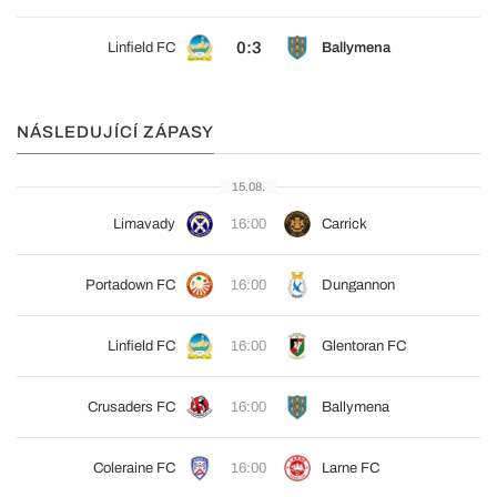
0:3
Linfield FC
Ballymena
NÁSLEDUJÍCÍ ZÁPASY
15.08.
Limavady
16:00
Carrick
Portadown FC
16:00
Dungannon
Linfield FC
16:00
Glentoran FC
Crusaders FC
16:00
Ballymena
Coleraine FC
16:00
Larne FC