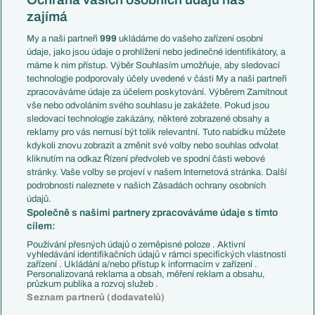
Mistrovství světa
Slovensko
zajímá
Liga národů
Anglie
Francie
My a naši partneři
999
ukládáme do vašeho zařízení osobní
Témata
Itálie
údaje, jako jsou údaje o prohlížení nebo jedinečné identifikátory, a
Představení týmů MS
Německo
máme k nim přístup. Výběr Souhlasím umožňuje, aby sledovací
EuroSkauting
Španělsko
technologie podporovaly účely uvedené v části My a naši partneři
PL v kostce
Argentina
zpracováváme údaje za účelem poskytování. Výběrem Zamítnout
Evropské koeficienty
Brazílie
vše nebo odvoláním svého souhlasu je zakážete. Pokud jsou
Přestupy
sledovací technologie zakázány, některé zobrazené obsahy a
Přestupové spekulace
reklamy pro vás nemusí být tolik relevantní. Tuto nabídku můžete
Přestupy
Zranění
kdykoli znovu zobrazit a změnit své volby nebo souhlas odvolat
Zápasy
kliknutím na odkaz Řízení předvoleb ve spodní části webové
Livescore
stránky. Vaše volby se projeví v našem Internetová stránka. Další
Kluby
Tipovací soutěž
podrobnosti naleznete v našich Zásadách ochrany osobních
Arsenal FC
Fotbal TV
údajů.
Chelsea FC
Společně s našimi partnery zpracováváme údaje s tímto
Manchester United
cílem:
AC Milán
Juventus FC
Používání přesných údajů o zeměpisné poloze . Aktivní
Bayern Mnichov
vyhledávání identifikačních údajů v rámci specifických vlastností
zařízení . Ukládání a/nebo přístup k informacím v zařízení .
FC Barcelona
Personalizovaná reklama a obsah, měření reklam a obsahu,
Real Madrid
průzkum publika a rozvoj služeb .
Seznam partnerů (dodavatelů)