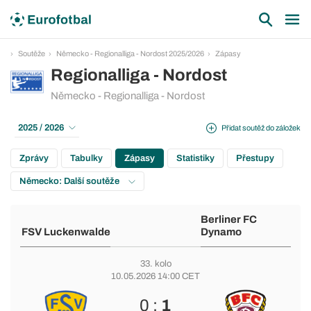
Soutěže
Německo - Regionalliga - Nordost 2025/2026
Zápasy
Regionalliga - Nordost
Německo - Regionalliga - Nordost
2025 / 2026
Přidat soutěž do záložek
Zprávy
Tabulky
Zápasy
Statistiky
Přestupy
Německo: Další soutěže
Berliner FC
FSV Luckenwalde
Dynamo
33. kolo
10.05.2026 14:00 CET
0 :
1