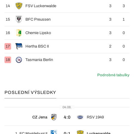
14
FSV Luckenwalde
3
3
15
BFC Preussen
3
1
16
Chemie Lipsko
3
0
17
Hertha BSC II
2
0
18
Tasmania Berlín
3
0
Podrobné tabulky
POSLEDNÍ VÝSLEDKY
04.08.
4:0
CZ Jena
RSV 1949
0:1
1. FC Magdeburg II
Luckenwalde