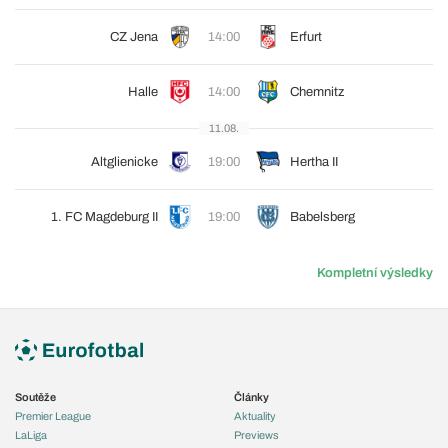
CZ Jena
14:00
Erfurt
Halle
14:00
Chemnitz
11.08.
Altglienicke
19:00
Hertha II
1. FC Magdeburg II
19:00
Babelsberg
Kompletní výsledky
Soutěže
Články
Premier League
Aktuality
LaLiga
Previews