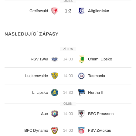
DNES
1:3
Greifswald
Altglienicke
NÁSLEDUJÍCÍ ZÁPASY
ZÍTRA
RSV 1949
14:00
Chem. Lipsko
Luckenwalde
14:00
Tasmania
L. Lipsko
14:30
Hertha II
09.08.
Aue
14:00
BFC Preussen
BFC Dynamo
14:00
FSV Zwickau