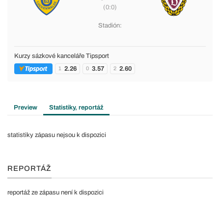
(0:0)
Stadión:
Kurzy sázkové kanceláře Tipsport
2.26
3.57
2.60
1
0
2
Preview
Statistiky, reportáž
statistiky zápasu nejsou k dispozici
REPORTÁŽ
reportáž ze zápasu není k dispozici