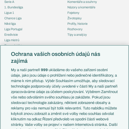
Serie A
Komentáře a souhrny
1. Bundesliga
Názory a komentáře
Ligue 1
Fejetony
Chance Liga
Životopisy
Niké liga
Profily, historie
Liga Portugal
Rozhovory
Eredivisie
Tipy a analýzy
Liga mistrů
Evropská liga
Reprezentace
Konferenční liga
Česko
Ochrana vašich osobních údajů nás
Mistrovství světa
Slovensko
zajímá
Liga národů
Anglie
Francie
My a naši partneři
999
ukládáme do vašeho zařízení osobní
Témata
Itálie
údaje, jako jsou údaje o prohlížení nebo jedinečné identifikátory, a
Představení týmů MS
Německo
máme k nim přístup. Výběr Souhlasím umožňuje, aby sledovací
EuroSkauting
Španělsko
technologie podporovaly účely uvedené v části My a naši partneři
PL v kostce
Argentina
zpracováváme údaje za účelem poskytování. Výběrem Zamítnout
Evropské koeficienty
Brazílie
vše nebo odvoláním svého souhlasu je zakážete. Pokud jsou
Přestupy
sledovací technologie zakázány, některé zobrazené obsahy a
Přestupové spekulace
reklamy pro vás nemusí být tolik relevantní. Tuto nabídku můžete
Přestupy
Zranění
kdykoli znovu zobrazit a změnit své volby nebo souhlas odvolat
Zápasy
kliknutím na odkaz Řízení předvoleb ve spodní části webové
Livescore
stránky. Vaše volby se projeví v našem Internetová stránka. Další
Kluby
Tipovací soutěž