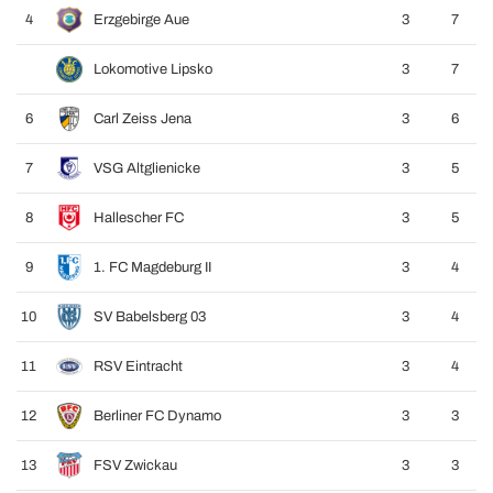
4
Erzgebirge Aue
3
7
Lokomotive Lipsko
3
7
6
Carl Zeiss Jena
3
6
7
VSG Altglienicke
3
5
8
Hallescher FC
3
5
9
1. FC Magdeburg II
3
4
10
SV Babelsberg 03
3
4
11
RSV Eintracht
3
4
12
Berliner FC Dynamo
3
3
13
FSV Zwickau
3
3