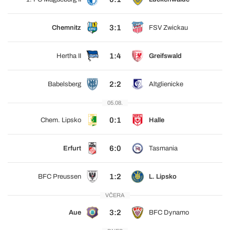
3:1
Chemnitz
FSV Zwickau
1:4
Hertha II
Greifswald
2:2
Babelsberg
Altglienicke
05.08.
0:1
Chem. Lipsko
Halle
6:0
Erfurt
Tasmania
1:2
BFC Preussen
L. Lipsko
VČERA
3:2
Aue
BFC Dynamo