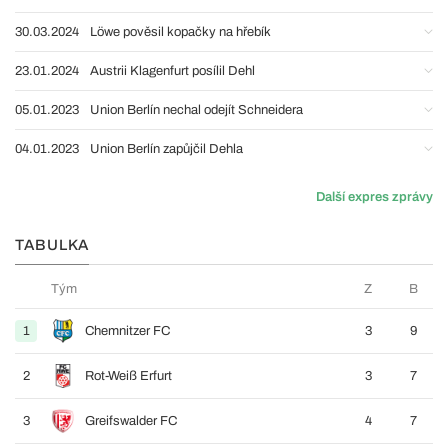
30.03.2024
Löwe pověsil kopačky na hřebík
23.01.2024
Austrii Klagenfurt posílil Dehl
05.01.2023
Union Berlín nechal odejít Schneidera
04.01.2023
Union Berlín zapůjčil Dehla
Další expres zprávy
TABULKA
Tým
Z
B
1
Chemnitzer FC
3
9
2
Rot-Weiß Erfurt
3
7
3
Greifswalder FC
4
7