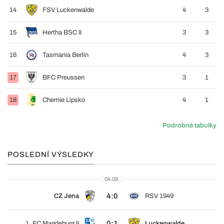
14
FSV Luckenwalde
4
3
15
Hertha BSC II
3
3
16
Tasmania Berlín
4
3
17
BFC Preussen
3
1
18
Chemie Lipsko
4
1
Podrobné tabulky
POSLEDNÍ VÝSLEDKY
04.08.
4:0
CZ Jena
RSV 1949
0:1
1. FC Magdeburg II
Luckenwalde