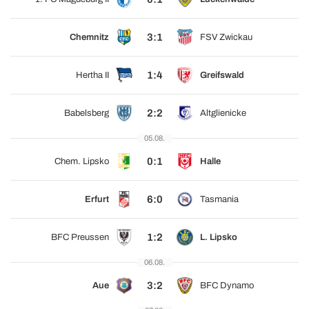
3:1
Chemnitz
FSV Zwickau
1:4
Hertha II
Greifswald
2:2
Babelsberg
Altglienicke
05.08.
0:1
Chem. Lipsko
Halle
6:0
Erfurt
Tasmania
1:2
BFC Preussen
L. Lipsko
06.08.
3:2
Aue
BFC Dynamo