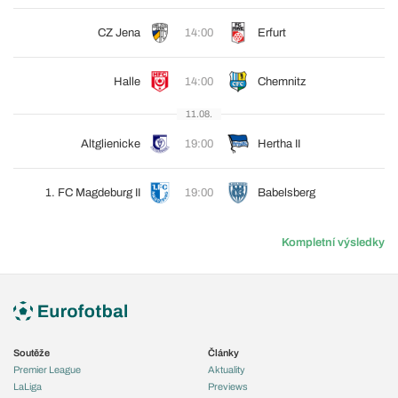
CZ Jena
14:00
Erfurt
Halle
14:00
Chemnitz
11.08.
Altglienicke
19:00
Hertha II
1. FC Magdeburg II
19:00
Babelsberg
Kompletní výsledky
Soutěže
Články
Premier League
Aktuality
LaLiga
Previews