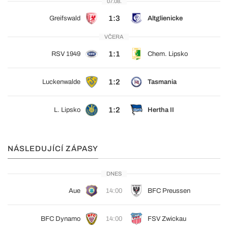
07.08.
1:3
Greifswald
Altglienicke
VČERA
1:1
RSV 1949
Chem. Lipsko
1:2
Luckenwalde
Tasmania
1:2
L. Lipsko
Hertha II
NÁSLEDUJÍCÍ ZÁPASY
DNES
Aue
14:00
BFC Preussen
BFC Dynamo
14:00
FSV Zwickau