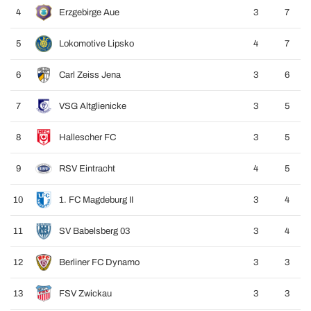
4
Erzgebirge Aue
3
7
5
Lokomotive Lipsko
4
7
6
Carl Zeiss Jena
3
6
7
VSG Altglienicke
3
5
8
Hallescher FC
3
5
9
RSV Eintracht
4
5
10
1. FC Magdeburg II
3
4
11
SV Babelsberg 03
3
4
12
Berliner FC Dynamo
3
3
13
FSV Zwickau
3
3