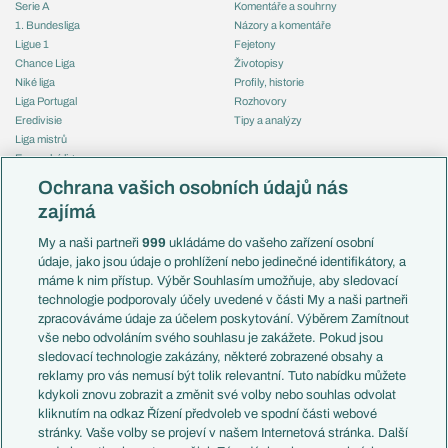
Serie A
Komentáře a souhrny
1. Bundesliga
Názory a komentáře
Ligue 1
Fejetony
Chance Liga
Životopisy
Niké liga
Profily, historie
Liga Portugal
Rozhovory
Eredivisie
Tipy a analýzy
Liga mistrů
Evropská liga
Reprezentace
Konferenční liga
Česko
Ochrana vašich osobních údajů nás
Mistrovství světa
Slovensko
zajímá
Liga národů
Anglie
Francie
My a naši partneři
999
ukládáme do vašeho zařízení osobní
Témata
Itálie
údaje, jako jsou údaje o prohlížení nebo jedinečné identifikátory, a
Představení týmů MS
Německo
máme k nim přístup. Výběr Souhlasím umožňuje, aby sledovací
EuroSkauting
Španělsko
technologie podporovaly účely uvedené v části My a naši partneři
PL v kostce
Argentina
zpracováváme údaje za účelem poskytování. Výběrem Zamítnout
Evropské koeficienty
Brazílie
vše nebo odvoláním svého souhlasu je zakážete. Pokud jsou
Přestupy
sledovací technologie zakázány, některé zobrazené obsahy a
Přestupové spekulace
reklamy pro vás nemusí být tolik relevantní. Tuto nabídku můžete
Přestupy
Zranění
kdykoli znovu zobrazit a změnit své volby nebo souhlas odvolat
Zápasy
kliknutím na odkaz Řízení předvoleb ve spodní části webové
Livescore
stránky. Vaše volby se projeví v našem Internetová stránka. Další
Kluby
Tipovací soutěž