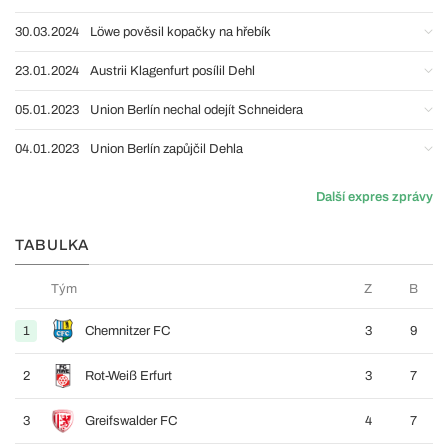
30.03.2024
Löwe pověsil kopačky na hřebík
23.01.2024
Austrii Klagenfurt posílil Dehl
05.01.2023
Union Berlín nechal odejít Schneidera
04.01.2023
Union Berlín zapůjčil Dehla
Další expres zprávy
TABULKA
Tým
Z
B
1
Chemnitzer FC
3
9
2
Rot-Weiß Erfurt
3
7
3
Greifswalder FC
4
7