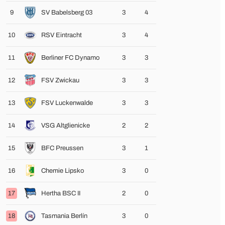
9
SV Babelsberg 03
3
4
10
RSV Eintracht
3
4
11
Berliner FC Dynamo
3
3
12
FSV Zwickau
3
3
13
FSV Luckenwalde
3
3
14
VSG Altglienicke
2
2
15
BFC Preussen
3
1
16
Chemie Lipsko
3
0
17
Hertha BSC II
2
0
18
Tasmania Berlín
3
0