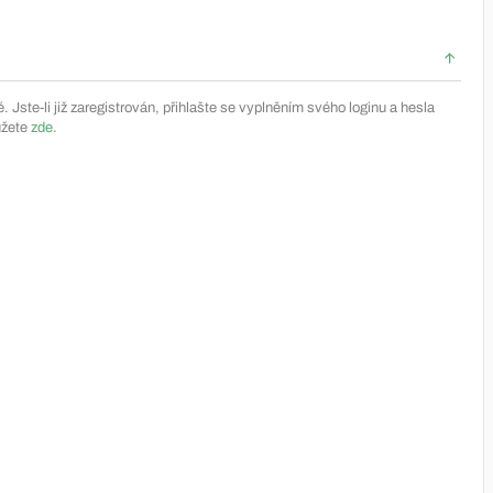
Jste-li již zaregistrován, přihlašte se vyplněním svého loginu a hesla
ůžete
zde
.