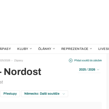
ÁPASY
KLUBY
ČLÁNKY
REPREZENTACE
LIVES
2025/2026
Zápasy
Přidat soutěž do záložek
- Nordost
2025 / 2026
st
Přestupy
Německo: Další soutěže