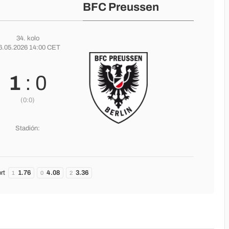
BFC Preussen
34. kolo
6.05.2026 14:00 CET
1
: 0
(0:0)
Stadión:
rt
1.76
4.08
3.36
1
0
2