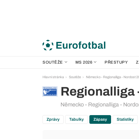
SOUTĚŽE
MS 2026
PŘESTUPY
Z
Hlavní stránka
Soutěže
Německo - Regionalliga - Nordost 
Regionalliga 
Německo - Regionalliga - Nordo
Zprávy
Tabulky
Zápasy
Statistiky