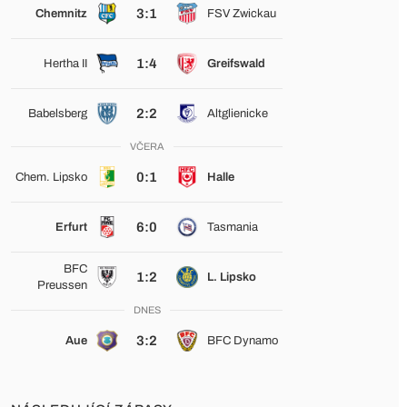
3:1
Chemnitz
FSV Zwickau
1:4
Hertha II
Greifswald
2:2
Babelsberg
Altglienicke
VČERA
0:1
Chem. Lipsko
Halle
6:0
Erfurt
Tasmania
BFC
1:2
L. Lipsko
Preussen
DNES
3:2
Aue
BFC Dynamo