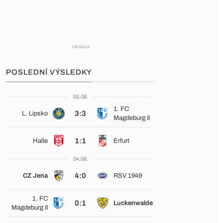
POSLEDNÍ VÝSLEDKY
02.08.
1. FC
3:3
L. Lipsko
Magdeburg II
1:1
Halle
Erfurt
04.08.
4:0
CZ Jena
RSV 1949
1. FC
0:1
Luckenwalde
Magdeburg II