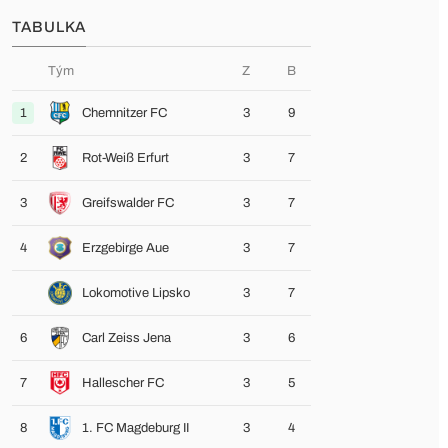
TABULKA
Tým
Z
B
1
Chemnitzer FC
3
9
2
Rot-Weiß Erfurt
3
7
3
Greifswalder FC
3
7
4
Erzgebirge Aue
3
7
Lokomotive Lipsko
3
7
6
Carl Zeiss Jena
3
6
7
Hallescher FC
3
5
8
1. FC Magdeburg II
3
4