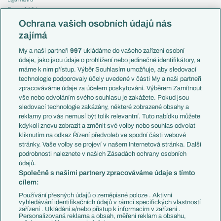
Evropská liga
Reprezentace
Konferenční liga
Česko
Ochrana vašich osobních údajů nás
Mistrovství světa
Slovensko
zajímá
Liga národů
Anglie
Francie
My a naši partneři
997
ukládáme do vašeho zařízení osobní
Témata
Itálie
údaje, jako jsou údaje o prohlížení nebo jedinečné identifikátory, a
Představení týmů MS
Německo
máme k nim přístup. Výběr Souhlasím umožňuje, aby sledovací
EuroSkauting
Španělsko
technologie podporovaly účely uvedené v části My a naši partneři
PL v kostce
Argentina
zpracováváme údaje za účelem poskytování. Výběrem Zamítnout
Evropské koeficienty
Brazílie
vše nebo odvoláním svého souhlasu je zakážete. Pokud jsou
Přestupy
sledovací technologie zakázány, některé zobrazené obsahy a
Přestupové spekulace
reklamy pro vás nemusí být tolik relevantní. Tuto nabídku můžete
Přestupy
Zranění
kdykoli znovu zobrazit a změnit své volby nebo souhlas odvolat
Zápasy
kliknutím na odkaz Řízení předvoleb ve spodní části webové
Livescore
stránky. Vaše volby se projeví v našem Internetová stránka. Další
Kluby
Tipovací soutěž
podrobnosti naleznete v našich Zásadách ochrany osobních
Arsenal FC
Fotbal TV
údajů.
Chelsea FC
Společně s našimi partnery zpracováváme údaje s tímto
Manchester United
cílem:
AC Milán
Juventus FC
Používání přesných údajů o zeměpisné poloze . Aktivní
Bayern Mnichov
vyhledávání identifikačních údajů v rámci specifických vlastností
zařízení . Ukládání a/nebo přístup k informacím v zařízení .
FC Barcelona
Personalizovaná reklama a obsah, měření reklam a obsahu,
Real Madrid