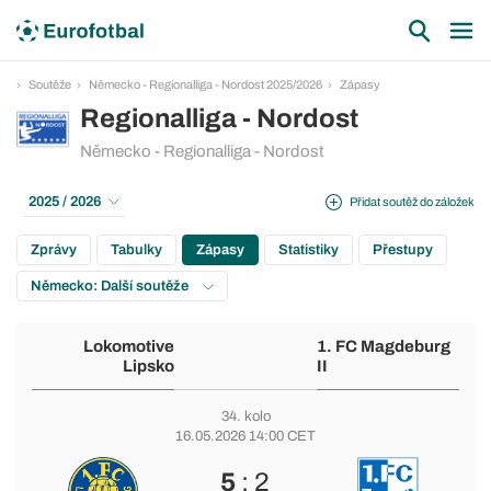
Soutěže
Německo - Regionalliga - Nordost 2025/2026
Zápasy
Regionalliga - Nordost
Německo - Regionalliga - Nordost
2025 / 2026
Přidat soutěž do záložek
Zprávy
Tabulky
Zápasy
Statistiky
Přestupy
Německo: Další soutěže
Lokomotive
1. FC Magdeburg
Lipsko
II
34. kolo
16.05.2026 14:00 CET
5
: 2