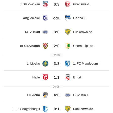
0:3
FSV Zwickau
Greifswald
odl.
Altglienicke
Hertha II
3:0
RSV 1949
Luckenwalde
2:0
BFC Dynamo
Chem. Lipsko
02.08.
3:3
L. Lipsko
1. FC Magdeburg II
1:1
Halle
Erfurt
04.08.
4:0
CZ Jena
RSV 1949
0:1
1. FC Magdeburg II
Luckenwalde