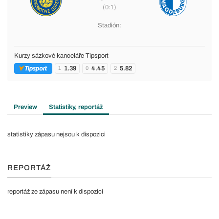
(0:1)
Stadión:
Kurzy sázkové kanceláře Tipsport
1.39
4.45
5.82
1
0
2
Preview
Statistiky, reportáž
statistiky zápasu nejsou k dispozici
REPORTÁŽ
reportáž ze zápasu není k dispozici