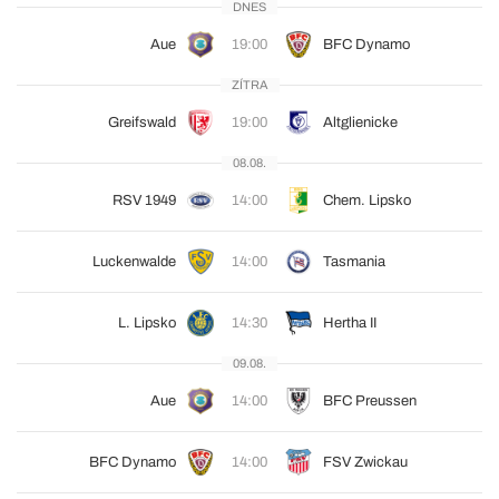
DNES
Aue
19:00
BFC Dynamo
ZÍTRA
Greifswald
19:00
Altglienicke
08.08.
RSV 1949
14:00
Chem. Lipsko
Luckenwalde
14:00
Tasmania
L. Lipsko
14:30
Hertha II
09.08.
Aue
14:00
BFC Preussen
BFC Dynamo
14:00
FSV Zwickau