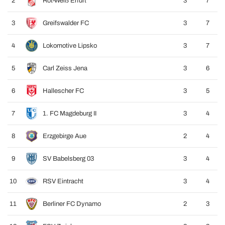
2
Rot-Weiß Erfurt
3
7
3
Greifswalder FC
3
7
4
Lokomotive Lipsko
3
7
5
Carl Zeiss Jena
3
6
6
Hallescher FC
3
5
7
1. FC Magdeburg II
3
4
8
Erzgebirge Aue
2
4
9
SV Babelsberg 03
3
4
10
RSV Eintracht
3
4
11
Berliner FC Dynamo
2
3