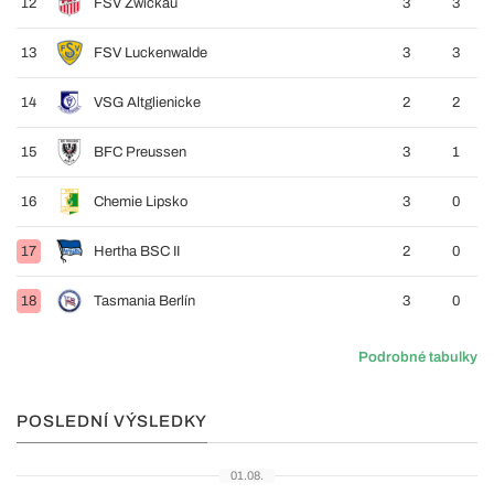
12
FSV Zwickau
3
3
13
FSV Luckenwalde
3
3
14
VSG Altglienicke
2
2
15
BFC Preussen
3
1
16
Chemie Lipsko
3
0
17
Hertha BSC II
2
0
18
Tasmania Berlín
3
0
Podrobné tabulky
POSLEDNÍ VÝSLEDKY
01.08.