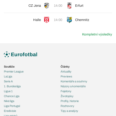
CZ Jena
14:00
Erfurt
Halle
14:00
Chemnitz
Kompletní výsledky
Soutěže
Články
Premier League
Aktuality
LaLiga
Previews
Serie A
Komentáře a souhrny
1. Bundesliga
Názory a komentáře
Ligue 1
Fejetony
Chance Liga
Životopisy
Niké liga
Profily, historie
Liga Portugal
Rozhovory
Eredivisie
Tipy a analýzy
Liga mistrů