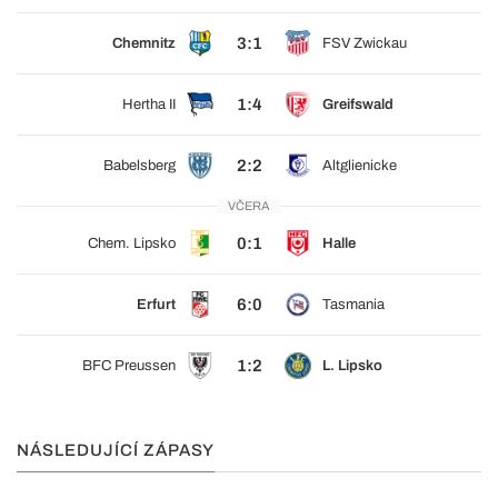
3:1
Chemnitz
FSV Zwickau
1:4
Hertha II
Greifswald
2:2
Babelsberg
Altglienicke
VČERA
0:1
Chem. Lipsko
Halle
6:0
Erfurt
Tasmania
1:2
BFC Preussen
L. Lipsko
NÁSLEDUJÍCÍ ZÁPASY