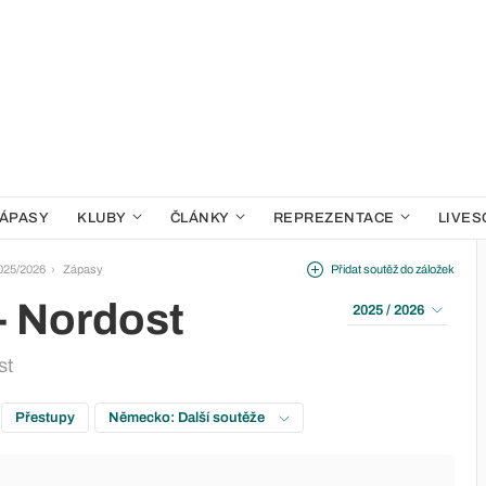
ÁPASY
KLUBY
ČLÁNKY
REPREZENTACE
LIVES
2025/2026
Zápasy
Přidat soutěž do záložek
- Nordost
2025 / 2026
st
Přestupy
Německo: Další soutěže