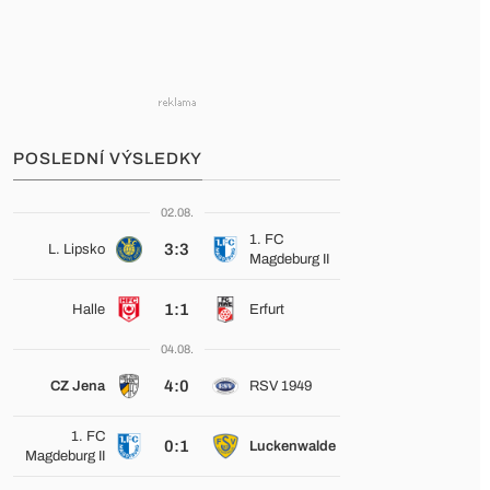
POSLEDNÍ VÝSLEDKY
02.08.
1. FC
3:3
L. Lipsko
Magdeburg II
1:1
Halle
Erfurt
04.08.
4:0
CZ Jena
RSV 1949
1. FC
0:1
Luckenwalde
Magdeburg II