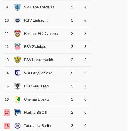
9
SV Babelsberg 03
3
4
10
RSV Eintracht
3
4
11
Berliner FC Dynamo
3
3
12
FSV Zwickau
3
3
13
FSV Luckenwalde
3
3
14
VSG Altglienicke
2
2
15
BFC Preussen
3
1
16
Chemie Lipsko
3
0
17
Hertha BSC II
2
0
18
Tasmania Berlín
3
0