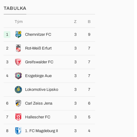
TABULKA
Tým
Z
B
1
Chemnitzer FC
3
9
2
Rot-Weiß Erfurt
3
7
3
Greifswalder FC
3
7
4
Erzgebirge Aue
3
7
Lokomotive Lipsko
3
7
6
Carl Zeiss Jena
3
6
7
Hallescher FC
3
5
8
1. FC Magdeburg II
3
4