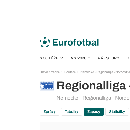
SOUTĚŽE
MS 2026
PŘESTUPY
Z
Hlavní stránka
Soutěže
Německo - Regionalliga - Nordost 
Regionalliga 
Německo - Regionalliga - Nordo
Zprávy
Tabulky
Zápasy
Statistiky