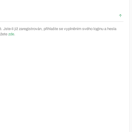
Jste-li již zaregistrován, přihlašte se vyplněním svého loginu a hesla
ůžete
zde
.