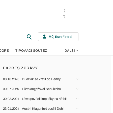
Můj EuroFotbal
CORE
TIPOVACÍ SOUTĚŽ
DALŠÍ
EXPRES ZPRÁVY
08.10.2025
Dudziak se vrátil do Herthy
30.07.2024
Fürth angažoval Schulzeho
30.03.2024
Löwe pověsil kopačky na hřebík
23.01.2024
Austrii Klagenfurt posílil Dehl