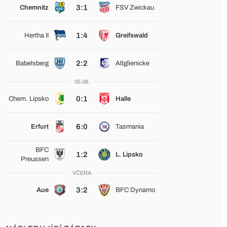
3:1
Chemnitz
FSV Zwickau
1:4
Hertha II
Greifswald
2:2
Babelsberg
Altglienicke
05.08.
0:1
Chem. Lipsko
Halle
6:0
Erfurt
Tasmania
BFC
1:2
L. Lipsko
Preussen
VČERA
3:2
Aue
BFC Dynamo