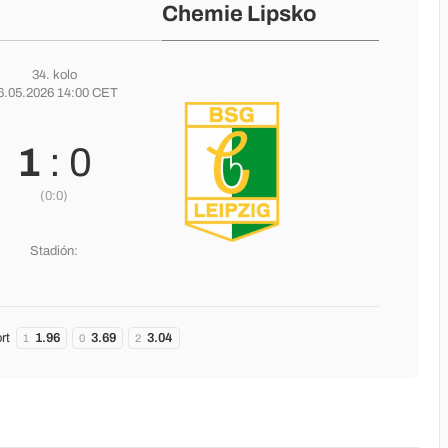
Chemie Lipsko
34. kolo
6.05.2026 14:00 CET
1
: 0
(0:0)
Stadión:
rt
1.96
3.69
3.04
1
0
2