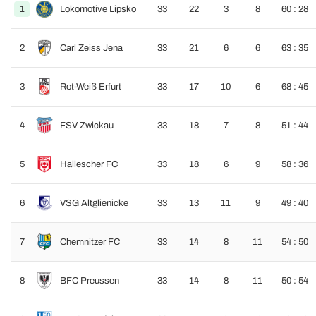
1
Lokomotive Lipsko
33
22
3
8
60 : 28
2
Carl Zeiss Jena
33
21
6
6
63 : 35
3
Rot-Weiß Erfurt
33
17
10
6
68 : 45
4
FSV Zwickau
33
18
7
8
51 : 44
5
Hallescher FC
33
18
6
9
58 : 36
6
VSG Altglienicke
33
13
11
9
49 : 40
7
Chemnitzer FC
33
14
8
11
54 : 50
8
BFC Preussen
33
14
8
11
50 : 54