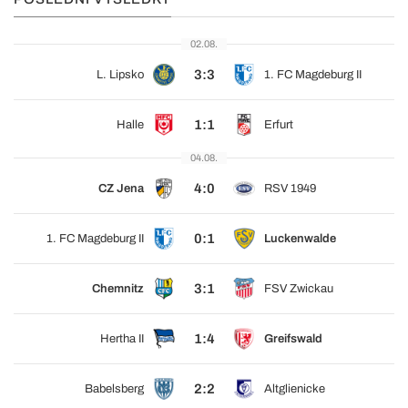
02.08.
3:3
L. Lipsko
1. FC Magdeburg II
1:1
Halle
Erfurt
04.08.
4:0
CZ Jena
RSV 1949
0:1
1. FC Magdeburg II
Luckenwalde
3:1
Chemnitz
FSV Zwickau
1:4
Hertha II
Greifswald
2:2
Babelsberg
Altglienicke