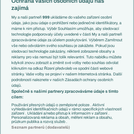
Ochrana vašich osobních údajů nás
Mistrovství světa
Slovensko
zajímá
Liga národů
Anglie
Francie
My a naši partneři
999
ukládáme do vašeho zařízení osobní
Témata
Itálie
údaje, jako jsou údaje o prohlížení nebo jedinečné identifikátory, a
Představení týmů MS
Německo
máme k nim přístup. Výběr Souhlasím umožňuje, aby sledovací
EuroSkauting
Španělsko
technologie podporovaly účely uvedené v části My a naši partneři
PL v kostce
Argentina
zpracováváme údaje za účelem poskytování. Výběrem Zamítnout
Evropské koeficienty
Brazílie
vše nebo odvoláním svého souhlasu je zakážete. Pokud jsou
Přestupy
sledovací technologie zakázány, některé zobrazené obsahy a
Přestupové spekulace
reklamy pro vás nemusí být tolik relevantní. Tuto nabídku můžete
Přestupy
Zranění
kdykoli znovu zobrazit a změnit své volby nebo souhlas odvolat
Zápasy
kliknutím na odkaz Řízení předvoleb ve spodní části webové
Livescore
stránky. Vaše volby se projeví v našem Internetová stránka. Další
Kluby
Tipovací soutěž
podrobnosti naleznete v našich Zásadách ochrany osobních
Arsenal FC
Fotbal TV
údajů.
Chelsea FC
Společně s našimi partnery zpracováváme údaje s tímto
Manchester United
cílem:
AC Milán
Juventus FC
Používání přesných údajů o zeměpisné poloze . Aktivní
Bayern Mnichov
vyhledávání identifikačních údajů v rámci specifických vlastností
zařízení . Ukládání a/nebo přístup k informacím v zařízení .
FC Barcelona
Personalizovaná reklama a obsah, měření reklam a obsahu,
Real Madrid
průzkum publika a rozvoj služeb .
Seznam partnerů (dodavatelů)