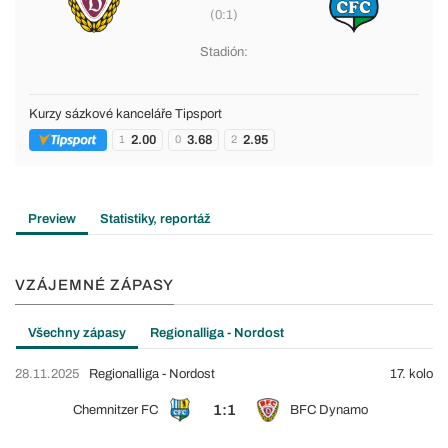
(0:1)
Stadión:
Kurzy sázkové kanceláře Tipsport
2.00
3.68
2.95
1
0
2
Preview
Statistiky, reportáž
VZÁJEMNÉ ZÁPASY
Všechny zápasy
Regionalliga - Nordost
28.11.2025
Regionalliga - Nordost
17. kolo
1:1
Chemnitzer FC
BFC Dynamo