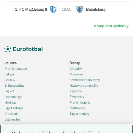
1. FC Magdeburg II
19:00
Babelsberg
Kompletní výsledky
Soutěže
Články
Premier League
Aktuality
LaLiga
Previews
Serie A
Komentáře a souhrny
1. Bundesliga
Názory a komentáře
Ligue 1
Fejetony
Chance Liga
Životopisy
Niké liga
Profily, historie
Liga Portugal
Rozhovory
Eredivisie
Tipy a analýzy
Liga mistrů
Evropská liga
Reprezentace
Konferenční liga
Česko