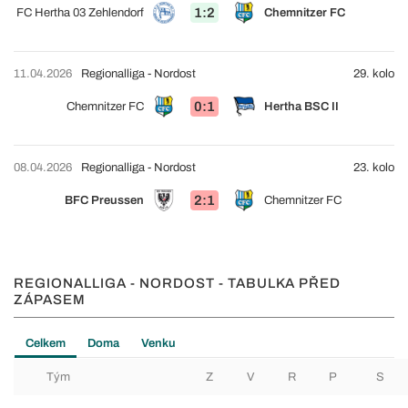
1:2
FC Hertha 03 Zehlendorf
Chemnitzer FC
11.04.2026
Regionalliga - Nordost
29. kolo
0:1
Chemnitzer FC
Hertha BSC II
08.04.2026
Regionalliga - Nordost
23. kolo
2:1
BFC Preussen
Chemnitzer FC
REGIONALLIGA - NORDOST - TABULKA PŘED
ZÁPASEM
Celkem
Doma
Venku
Tým
Z
V
R
P
S