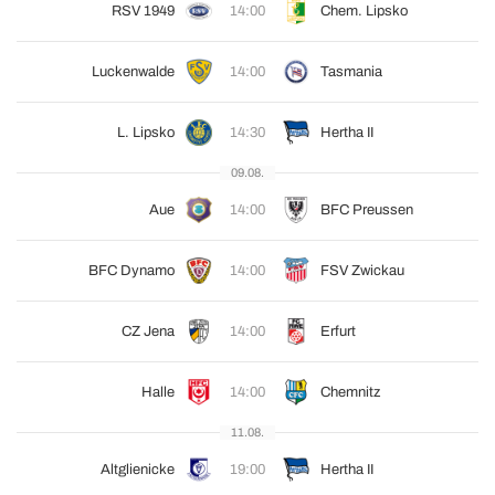
RSV 1949
14:00
Chem. Lipsko
Luckenwalde
14:00
Tasmania
L. Lipsko
14:30
Hertha II
09.08.
Aue
14:00
BFC Preussen
BFC Dynamo
14:00
FSV Zwickau
CZ Jena
14:00
Erfurt
Halle
14:00
Chemnitz
11.08.
Altglienicke
19:00
Hertha II