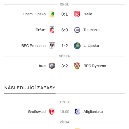
05.08.
0:1
Chem. Lipsko
Halle
6:0
Erfurt
Tasmania
1:2
BFC Preussen
L. Lipsko
VČERA
3:2
Aue
BFC Dynamo
NÁSLEDUJÍCÍ ZÁPASY
DNES
Greifswald
19:00
Altglienicke
ZÍTRA