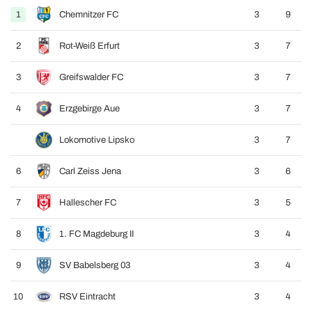
1
Chemnitzer FC
3
9
2
Rot-Weiß Erfurt
3
7
3
Greifswalder FC
3
7
4
Erzgebirge Aue
3
7
Lokomotive Lipsko
3
7
6
Carl Zeiss Jena
3
6
7
Hallescher FC
3
5
8
1. FC Magdeburg II
3
4
9
SV Babelsberg 03
3
4
10
RSV Eintracht
3
4