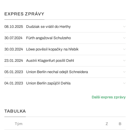
EXPRES ZPRÁVY
08.10.2025
Dudziak se vrátil do Herthy
30.07.2024
Fürth angažoval Schulzeho
30.03.2024
Löwe pověsil kopačky na hřebík
23.01.2024
Austrii Klagenfurt posílil Dehl
05.01.2023
Union Berlín nechal odejít Schneidera
04.01.2023
Union Berlín zapůjčil Dehla
Další expres zprávy
TABULKA
Tým
Z
B