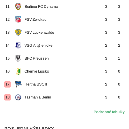
11
Berliner FC Dynamo
3
3
12
FSV Zwickau
3
3
13
FSV Luckenwalde
3
3
14
VSG Altglienicke
2
2
15
BFC Preussen
3
1
16
Chemie Lipsko
3
0
17
Hertha BSC II
2
0
18
Tasmania Berlín
3
0
Podrobné tabulky
POSLEDNÍ VÝSLEDKY