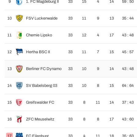
9
1. FC Magdeburg II
33
15
4
14
59 : 50
10
FSV Luckenwalde
33
11
9
13
35 : 44
11
Chemie Lipsko
33
12
4
17
43 : 48
12
Hertha BSC II
33
11
7
15
45 : 57
13
Berliner FC Dynamo
33
10
9
14
43 : 48
14
SV Babelsberg 03
33
10
8
15
64 : 64
15
Greifswalder FC
33
8
11
14
37 : 43
16
ZFC Meuselwitz
33
8
8
17
43 : 60
17
FC Eilenburg
33
4
11
18
35 : 63