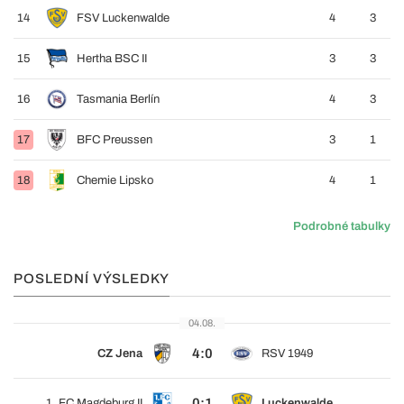
14
FSV Luckenwalde
4
3
15
Hertha BSC II
3
3
16
Tasmania Berlín
4
3
17
BFC Preussen
3
1
18
Chemie Lipsko
4
1
Podrobné tabulky
POSLEDNÍ VÝSLEDKY
04.08.
4:0
CZ Jena
RSV 1949
0:1
1. FC Magdeburg II
Luckenwalde