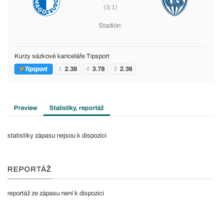
(5:1)
Stadión:
Kurzy sázkové kanceláře Tipsport
2.38
3.78
2.36
1
0
2
Preview
Statistiky, reportáž
statistiky zápasu nejsou k dispozici
REPORTÁŽ
reportáž ze zápasu není k dispozici