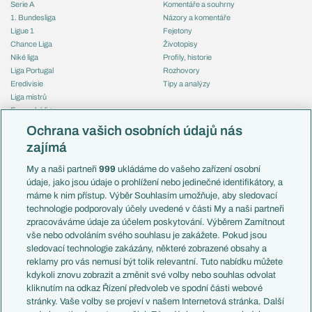
Serie A
Komentáře a souhrny
1. Bundesliga
Názory a komentáře
Ligue 1
Fejetony
Chance Liga
Životopisy
Niké liga
Profily, historie
Liga Portugal
Rozhovory
Eredivisie
Tipy a analýzy
Liga mistrů
Evropská liga
Reprezentace
Konferenční liga
Česko
Ochrana vašich osobních údajů nás
Mistrovství světa
Slovensko
zajímá
Liga národů
Anglie
Francie
My a naši partneři
999
ukládáme do vašeho zařízení osobní
Témata
Itálie
údaje, jako jsou údaje o prohlížení nebo jedinečné identifikátory, a
Představení týmů MS
Německo
máme k nim přístup. Výběr Souhlasím umožňuje, aby sledovací
EuroSkauting
Španělsko
technologie podporovaly účely uvedené v části My a naši partneři
PL v kostce
Argentina
zpracováváme údaje za účelem poskytování. Výběrem Zamítnout
Evropské koeficienty
Brazílie
vše nebo odvoláním svého souhlasu je zakážete. Pokud jsou
Přestupy
sledovací technologie zakázány, některé zobrazené obsahy a
Přestupové spekulace
reklamy pro vás nemusí být tolik relevantní. Tuto nabídku můžete
Přestupy
Zranění
kdykoli znovu zobrazit a změnit své volby nebo souhlas odvolat
Zápasy
kliknutím na odkaz Řízení předvoleb ve spodní části webové
Livescore
stránky. Vaše volby se projeví v našem Internetová stránka. Další
Kluby
Tipovací soutěž