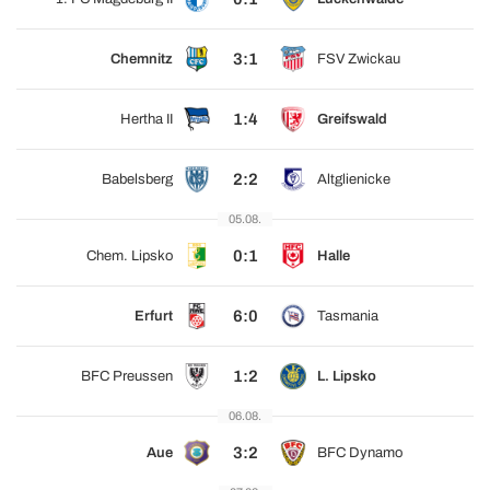
3:1
Chemnitz
FSV Zwickau
1:4
Hertha II
Greifswald
2:2
Babelsberg
Altglienicke
05.08.
0:1
Chem. Lipsko
Halle
6:0
Erfurt
Tasmania
1:2
BFC Preussen
L. Lipsko
06.08.
3:2
Aue
BFC Dynamo