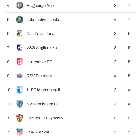
4
Erzgebirge Aue
3
7
5
Lokomotive Lipsko
4
7
6
Carl Zeiss Jena
3
6
7
VSG Altglienicke
3
5
8
Hallescher FC
3
5
9
RSV Eintracht
4
5
10
1. FC Magdeburg II
3
4
11
SV Babelsberg 03
3
4
12
Berliner FC Dynamo
3
3
13
FSV Zwickau
3
3