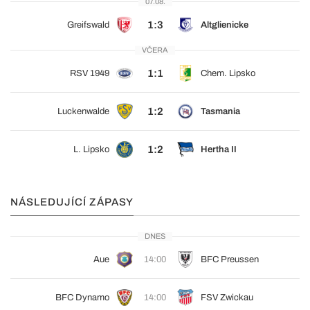
07.08.
1:3
Greifswald
Altglienicke
VČERA
1:1
RSV 1949
Chem. Lipsko
1:2
Luckenwalde
Tasmania
1:2
L. Lipsko
Hertha II
NÁSLEDUJÍCÍ ZÁPASY
DNES
Aue
14:00
BFC Preussen
BFC Dynamo
14:00
FSV Zwickau