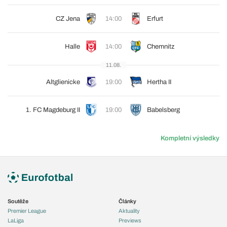
CZ Jena
14:00
Erfurt
Halle
14:00
Chemnitz
11.08.
Altglienicke
19:00
Hertha II
1. FC Magdeburg II
19:00
Babelsberg
Kompletní výsledky
Soutěže
Články
Premier League
Aktuality
LaLiga
Previews