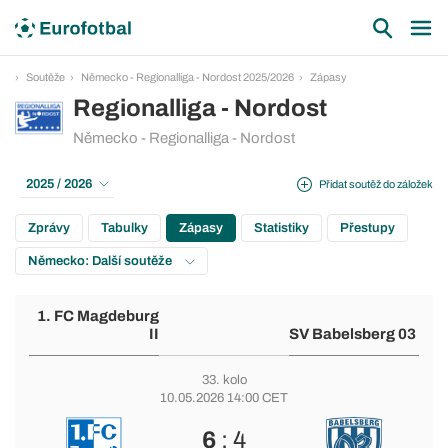
Soutěže
Německo - Regionalliga - Nordost 2025/2026
Zápasy
Regionalliga - Nordost
Německo - Regionalliga - Nordost
2025 / 2026
Přidat soutěž do záložek
Zprávy
Tabulky
Zápasy
Statistiky
Přestupy
Německo: Další soutěže
1. FC Magdeburg
II
SV Babelsberg 03
33. kolo
10.05.2026 14:00 CET
6
: 4