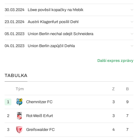
30.03.2024
Löwe pověsil kopačky na hřebík
23.01.2024
Austrii Klagenfurt posílil Dehl
05.01.2023
Union Berlín nechal odejít Schneidera
04.01.2023
Union Berlín zapůjčil Dehla
Další expres zprávy
TABULKA
Tým
Z
B
1
Chemnitzer FC
3
9
2
Rot-Weiß Erfurt
3
7
3
Greifswalder FC
4
7