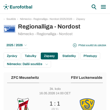
Soutěže
Německo - Regionalliga - Nordost 2025/2026
Zápasy
Regionalliga - Nordost
Německo - Regionalliga - Nordost
2025 / 2026
Přidat soutěž do záložek
Zprávy
Tabulky
Zápasy
Statistiky
Přestupy
Německo: Další soutěže
ZFC Meuselwitz
FSV Luckenwalde
34. kolo
16.05.2026 14:00 CET
1 : 1
(0:1)