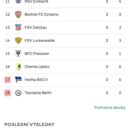
11
RSV Eintracht
3
4
12
Berliner FC Dynamo
3
3
13
FSV Zwickau
3
3
14
FSV Luckenwalde
3
3
15
BFC Preussen
3
1
16
Chemie Lipsko
3
0
17
Hertha BSC II
2
0
18
Tasmania Berlín
3
0
Podrobné tabulky
POSLEDNÍ VÝSLEDKY