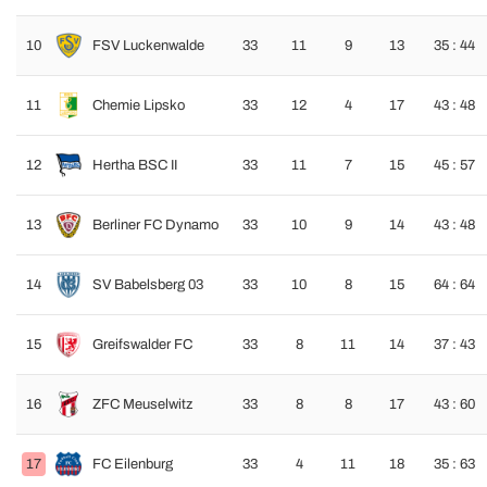
10
FSV Luckenwalde
33
11
9
13
35 : 44
11
Chemie Lipsko
33
12
4
17
43 : 48
12
Hertha BSC II
33
11
7
15
45 : 57
13
Berliner FC Dynamo
33
10
9
14
43 : 48
14
SV Babelsberg 03
33
10
8
15
64 : 64
15
Greifswalder FC
33
8
11
14
37 : 43
16
ZFC Meuselwitz
33
8
8
17
43 : 60
17
FC Eilenburg
33
4
11
18
35 : 63