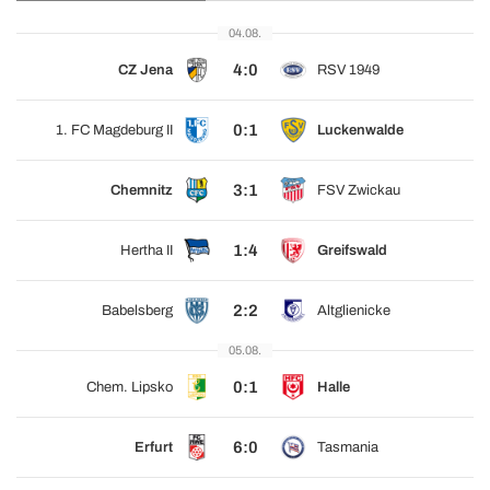
04.08.
4:0
CZ Jena
RSV 1949
0:1
1. FC Magdeburg II
Luckenwalde
3:1
Chemnitz
FSV Zwickau
1:4
Hertha II
Greifswald
2:2
Babelsberg
Altglienicke
05.08.
0:1
Chem. Lipsko
Halle
6:0
Erfurt
Tasmania