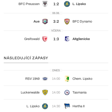
1:2
BFC Preussen
L. Lipsko
06.08.
3:2
Aue
BFC Dynamo
VČERA
1:3
Greifswald
Altglienicke
NÁSLEDUJÍCÍ ZÁPASY
DNES
RSV 1949
14:00
Chem. Lipsko
Luckenwalde
14:00
Tasmania
L. Lipsko
14:30
Hertha II