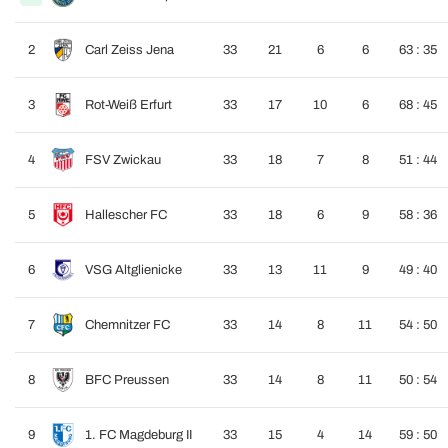
2
Carl Zeiss Jena
33
21
6
6
63 : 35
3
Rot-Weiß Erfurt
33
17
10
6
68 : 45
4
FSV Zwickau
33
18
7
8
51 : 44
5
Hallescher FC
33
18
6
9
58 : 36
6
VSG Altglienicke
33
13
11
9
49 : 40
7
Chemnitzer FC
33
14
8
11
54 : 50
8
BFC Preussen
33
14
8
11
50 : 54
9
1. FC Magdeburg II
33
15
4
14
59 : 50