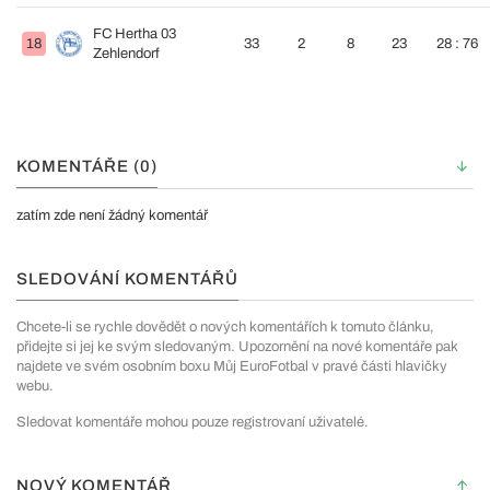
FC Hertha 03
18
33
2
8
23
28 : 76
Zehlendorf
KOMENTÁŘE (0)
zatím zde není žádný komentář
SLEDOVÁNÍ KOMENTÁŘŮ
Chcete-li se rychle dovědět o nových komentářích k tomuto článku,
přidejte si jej ke svým sledovaným. Upozornění na nové komentáře pak
najdete ve svém osobním boxu Můj EuroFotbal v pravé části hlavičky
webu.
Sledovat komentáře mohou pouze registrovaní uživatelé.
NOVÝ KOMENTÁŘ