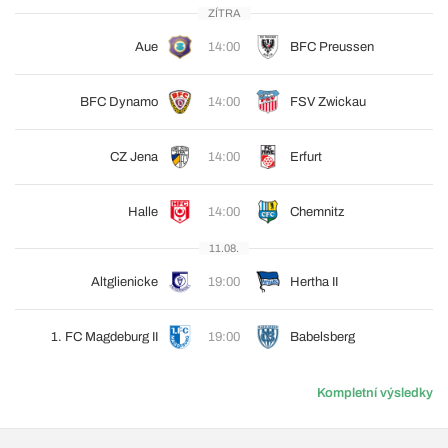
ZÍTRA
Aue
14:00
BFC Preussen
BFC Dynamo
14:00
FSV Zwickau
CZ Jena
14:00
Erfurt
Halle
14:00
Chemnitz
11.08.
Altglienicke
19:00
Hertha II
1. FC Magdeburg II
19:00
Babelsberg
Kompletní výsledky