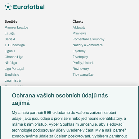
Soutěže
Články
Premier League
Aktuality
LaLiga
Previews
Serie A
Komentáře a souhrny
1. Bundesliga
Názory a komentáře
Ligue 1
Fejetony
Chance Liga
Životopisy
Niké liga
Profily, historie
Liga Portugal
Rozhovory
Eredivisie
Tipy a analýzy
Liga mistrů
Evropská liga
Reprezentace
Konferenční liga
Česko
Ochrana vašich osobních údajů nás
Mistrovství světa
Slovensko
zajímá
Liga národů
Anglie
Francie
My a naši partneři
999
ukládáme do vašeho zařízení osobní
Témata
Itálie
údaje, jako jsou údaje o prohlížení nebo jedinečné identifikátory, a
Představení týmů MS
Německo
máme k nim přístup. Výběr Souhlasím umožňuje, aby sledovací
EuroSkauting
Španělsko
technologie podporovaly účely uvedené v části My a naši partneři
PL v kostce
Argentina
zpracováváme údaje za účelem poskytování. Výběrem Zamítnout