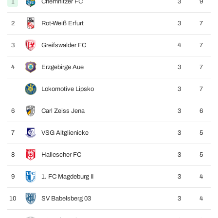
1
Chemnitzer FC
3
9
2
Rot-Weiß Erfurt
3
7
3
Greifswalder FC
4
7
4
Erzgebirge Aue
3
7
Lokomotive Lipsko
3
7
6
Carl Zeiss Jena
3
6
7
VSG Altglienicke
3
5
8
Hallescher FC
3
5
9
1. FC Magdeburg II
3
4
10
SV Babelsberg 03
3
4