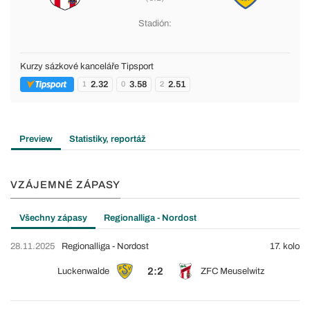
Stadión:
Kurzy sázkové kanceláře Tipsport
2.32
3.58
2.51
1
0
2
Preview
Statistiky, reportáž
VZÁJEMNÉ ZÁPASY
Všechny zápasy
Regionalliga - Nordost
28.11.2025
Regionalliga - Nordost
17. kolo
2:2
Luckenwalde
ZFC Meuselwitz