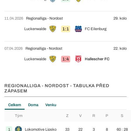
11.04.2026
Regionalliga - Nordost
29. kolo
1:1
Luckenwalde
FC Eilenburg
07.04.2026
Regionalliga - Nordost
22. kolo
1:4
Luckenwalde
Hallescher FC
REGIONALLIGA - NORDOST - TABULKA PŘED
ZÁPASEM
Celkem
Doma
Venku
Tým
Z
V
R
P
S
1
Lokomotive Lipsko
33
22
3
8
60 : 28