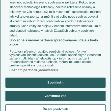
Evropské koeficienty
Brazílie
vše nebo odvoláním svého souhlasu je zakážete. Pokud jsou
Přestupy
sledovací technologie zakázány, některé zobrazené obsahy a
Přestupové spekulace
reklamy pro vás nemusí být tolik relevantní. Tuto nabídku můžete
Přestupy
Zranění
kdykoli znovu zobrazit a změnit své volby nebo souhlas odvolat
Zápasy
kliknutím na odkaz Řízení předvoleb ve spodní části webové
Livescore
stránky. Vaše volby se projeví v našem Internetová stránka. Další
Kluby
Tipovací soutěž
podrobnosti naleznete v našich Zásadách ochrany osobních
Arsenal FC
Fotbal TV
údajů.
Chelsea FC
Společně s našimi partnery zpracováváme údaje s tímto
Manchester United
cílem:
AC Milán
Juventus FC
Používání přesných údajů o zeměpisné poloze . Aktivní
Bayern Mnichov
vyhledávání identifikačních údajů v rámci specifických vlastností
zařízení . Ukládání a/nebo přístup k informacím v zařízení .
FC Barcelona
Personalizovaná reklama a obsah, měření reklam a obsahu,
Real Madrid
průzkum publika a rozvoj služeb .
Seznam partnerů (dodavatelů)
Souhlasím
Copyright © 2001-2026 EuroFotbal.cz. Využíváme zpravodajství ČTK.
RSS
Podmínky užití
Informace o zpracování osobních údajů
Zamítnout vše
GDPR a žurnalistika
Nastavení soukromí
Kontakt
Tiráž
Řízení předvoleb