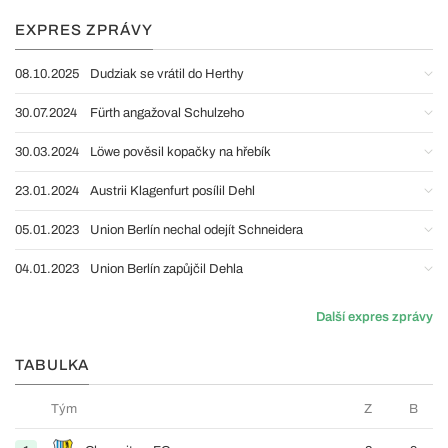
EXPRES ZPRÁVY
08.10.2025
Dudziak se vrátil do Herthy
30.07.2024
Fürth angažoval Schulzeho
30.03.2024
Löwe pověsil kopačky na hřebík
23.01.2024
Austrii Klagenfurt posílil Dehl
05.01.2023
Union Berlín nechal odejít Schneidera
04.01.2023
Union Berlín zapůjčil Dehla
Další expres zprávy
TABULKA
Tým
Z
B