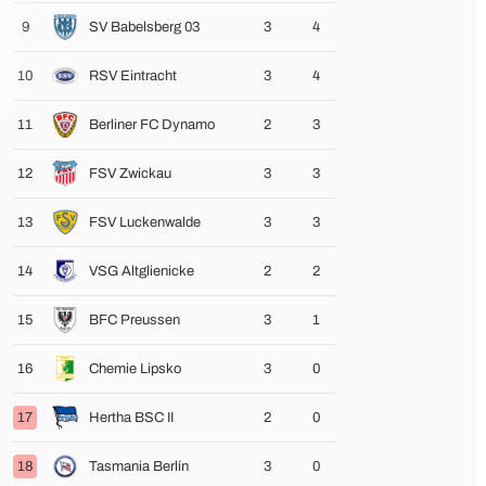
9
SV Babelsberg 03
3
4
10
RSV Eintracht
3
4
11
Berliner FC Dynamo
2
3
12
FSV Zwickau
3
3
13
FSV Luckenwalde
3
3
14
VSG Altglienicke
2
2
15
BFC Preussen
3
1
16
Chemie Lipsko
3
0
17
Hertha BSC II
2
0
18
Tasmania Berlín
3
0