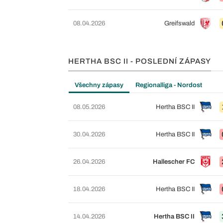
08.04.2026
Greifswald
HERTHA BSC II - POSLEDNÍ ZÁPASY
Všechny zápasy
Regionalliga - Nordost
08.05.2026
Hertha BSC II
30.04.2026
Hertha BSC II
26.04.2026
Hallescher FC
18.04.2026
Hertha BSC II
14.04.2026
Hertha BSC II