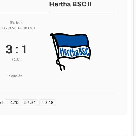
Hertha BSC II
34. kolo
6.05.2026 14:00 CET
3
: 1
(1:0)
Stadión:
rt
1.70
4.24
3.48
1
0
2