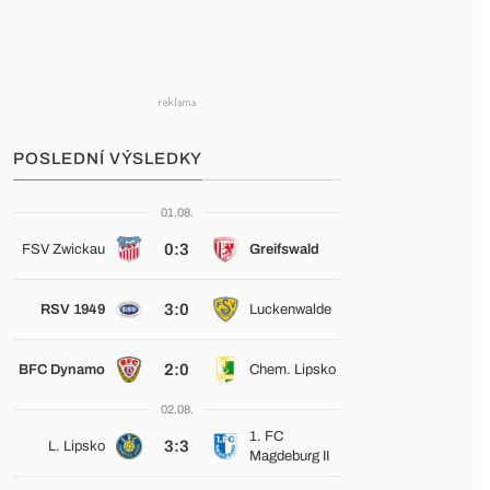
POSLEDNÍ VÝSLEDKY
01.08.
0:3
FSV Zwickau
Greifswald
3:0
RSV 1949
Luckenwalde
2:0
BFC Dynamo
Chem. Lipsko
02.08.
1. FC
3:3
L. Lipsko
Magdeburg II