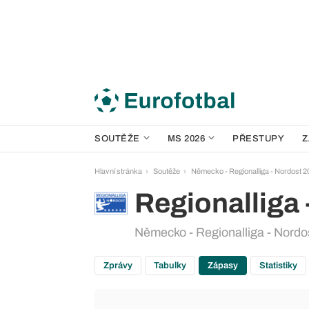
SOUTĚŽE
MS 2026
PŘESTUPY
Z
Hlavní stránka
Soutěže
Německo - Regionalliga - Nordost 
Regionalliga 
Německo - Regionalliga - Nordo
Zprávy
Tabulky
Zápasy
Statistiky