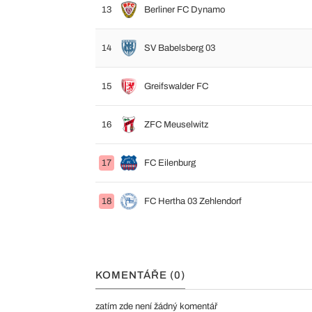
13
Berliner FC Dynamo
14
SV Babelsberg 03
15
Greifswalder FC
16
ZFC Meuselwitz
17
FC Eilenburg
18
FC Hertha 03 Zehlendorf
KOMENTÁŘE (0)
zatím zde není žádný komentář