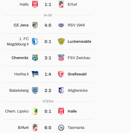
1:1
Halle
Erfurt
04.08.
4:0
CZ Jena
RSV 1949
1. FC
0:1
Luckenwalde
Magdeburg II
3:1
Chemnitz
FSV Zwickau
1:4
Hertha II
Greifswald
2:2
Babelsberg
Altglienicke
VČERA
0:1
Chem. Lipsko
Halle
6:0
Erfurt
Tasmania