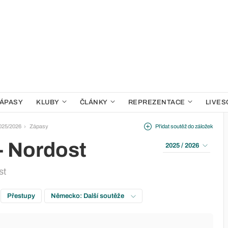
ÁPASY
KLUBY
ČLÁNKY
REPREZENTACE
LIVES
2025/2026
Zápasy
Přidat soutěž do záložek
- Nordost
2025 / 2026
st
Přestupy
Německo: Další soutěže