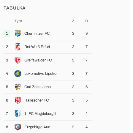
TABULKA
Tým
Z
B
1
Chemnitzer FC
3
9
2
Rot-Weiß Erfurt
3
7
3
Greifswalder FC
3
7
4
Lokomotive Lipsko
3
7
5
Carl Zeiss Jena
3
6
6
Hallescher FC
3
5
7
1. FC Magdeburg II
3
4
8
Erzgebirge Aue
2
4