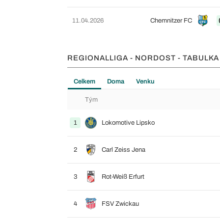
11.04.2026
Chemnitzer FC
REGIONALLIGA - NORDOST - TABULK
Celkem
Doma
Venku
Tým
1
Lokomotive Lipsko
2
Carl Zeiss Jena
3
Rot-Weiß Erfurt
4
FSV Zwickau