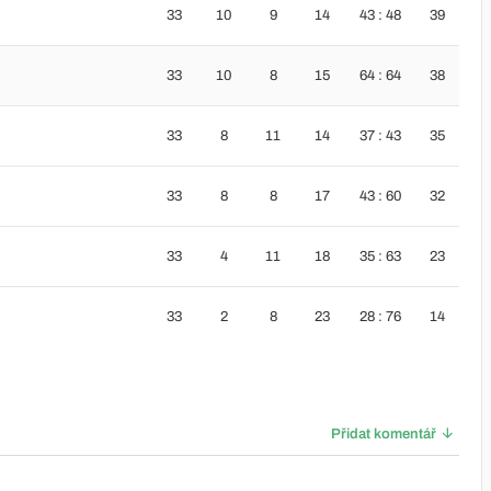
33
10
9
14
43 : 48
39
33
10
8
15
64 : 64
38
33
8
11
14
37 : 43
35
33
8
8
17
43 : 60
32
33
4
11
18
35 : 63
23
33
2
8
23
28 : 76
14
Přidat komentář