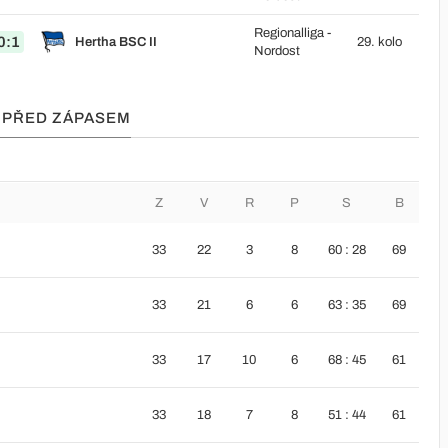
Regionalliga -
0:1
Hertha BSC II
29. kolo
Nordost
A PŘED ZÁPASEM
Z
V
R
P
S
B
33
22
3
8
60 : 28
69
33
21
6
6
63 : 35
69
33
17
10
6
68 : 45
61
33
18
7
8
51 : 44
61