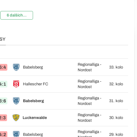
6 dalších...
SY
Regionalliga -
6:4
Babelsberg
33. kolo
Nordost
Regionalliga -
4:1
Hallescher FC
32. kolo
Nordost
Regionalliga -
3:6
Babelsberg
31. kolo
Nordost
Regionalliga -
2:3
Luckenwalde
30. kolo
Nordost
Regionalliga -
4:2
Babelsberg
29. kolo