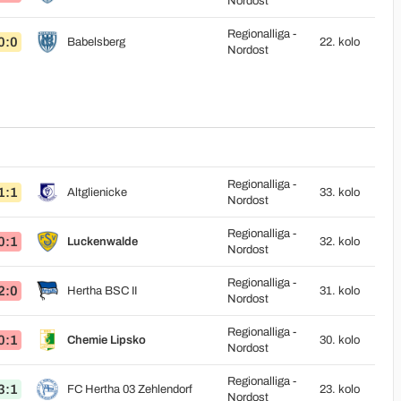
Nordost
Regionalliga -
0:0
Babelsberg
22. kolo
Nordost
Regionalliga -
1:1
Altglienicke
33. kolo
Nordost
Regionalliga -
0:1
Luckenwalde
32. kolo
Nordost
Regionalliga -
2:0
Hertha BSC II
31. kolo
Nordost
Regionalliga -
0:1
Chemie Lipsko
30. kolo
Nordost
Regionalliga -
3:1
FC Hertha 03 Zehlendorf
23. kolo
Nordost