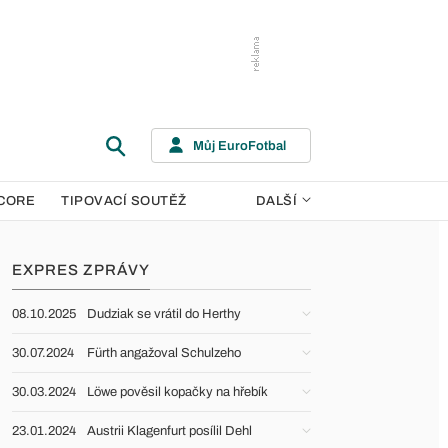
Můj EuroFotbal
CORE
TIPOVACÍ SOUTĚŽ
DALŠÍ
EXPRES ZPRÁVY
08.10.2025
Dudziak se vrátil do Herthy
30.07.2024
Fürth angažoval Schulzeho
30.03.2024
Löwe pověsil kopačky na hřebík
23.01.2024
Austrii Klagenfurt posílil Dehl