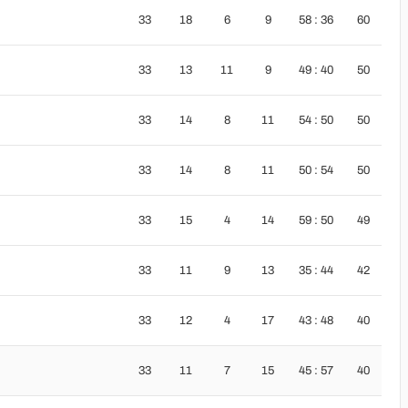
33
18
6
9
58 : 36
60
33
13
11
9
49 : 40
50
33
14
8
11
54 : 50
50
33
14
8
11
50 : 54
50
33
15
4
14
59 : 50
49
33
11
9
13
35 : 44
42
33
12
4
17
43 : 48
40
33
11
7
15
45 : 57
40