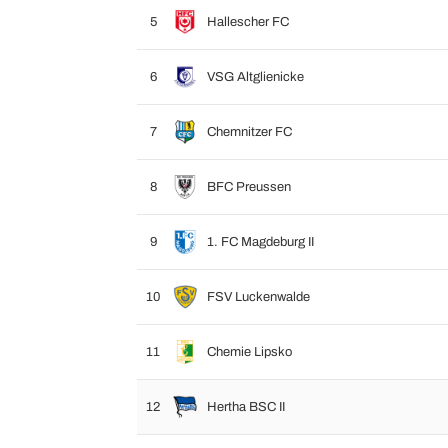
5
Hallescher FC
6
VSG Altglienicke
7
Chemnitzer FC
8
BFC Preussen
9
1. FC Magdeburg II
10
FSV Luckenwalde
11
Chemie Lipsko
12
Hertha BSC II