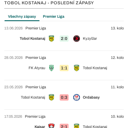
TOBOL KOSTANAJ - POSLEDNÍ ZÁPASY
Všechny zápasy
Premier Liga
13.06.2026
Premier Liga
13. kolo
2:0
Tobol Kostanaj
Kyzylžar
28.05.2026
Premier Liga
12. kolo
1:1
FK Atyrau
Tobol Kostanaj
23.05.2026
Premier Liga
11. kolo
0:3
Tobol Kostanaj
Ordabasy
17.05.2026
Premier Liga
10. kolo
2:1
Kaisar
Tobol Kostanaj