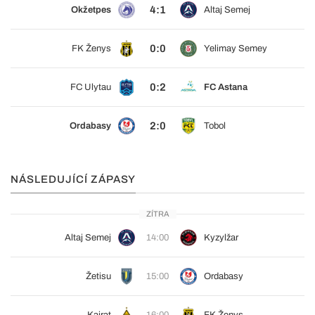
4:1
Okžetpes
Altaj Semej
0:0
FK Ženys
Yelimay Semey
0:2
FC Ulytau
FC Astana
2:0
Ordabasy
Tobol
NÁSLEDUJÍCÍ ZÁPASY
ZÍTRA
Altaj Semej
14:00
Kyzylžar
Žetisu
15:00
Ordabasy