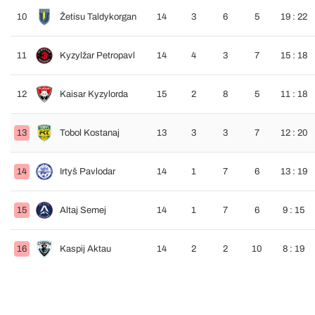
10
Žetisu Taldykorgan
14
3
6
5
19 : 22
11
Kyzylžar Petropavl
14
4
3
7
15 : 18
12
Kaisar Kyzylorda
15
2
8
5
11 : 18
13
Tobol Kostanaj
13
3
3
7
12 : 20
14
Irtyš Pavlodar
14
1
7
6
13 : 19
15
Altaj Semej
14
1
7
6
9 : 15
16
Kaspij Aktau
14
2
2
10
8 : 19