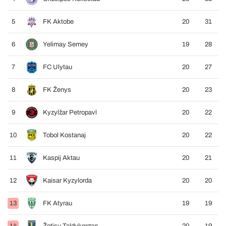
5
FK Aktobe
20
31
6
Yelimay Semey
19
28
7
FC Ulytau
20
27
8
FK Ženys
20
23
9
Kyzylžar Petropavl
20
22
10
Tobol Kostanaj
20
22
11
Kaspij Aktau
20
21
12
Kaisar Kyzylorda
20
20
13
FK Atyrau
19
19