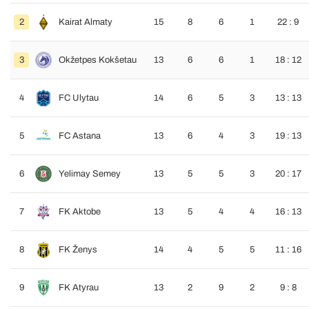
2
Kairat Almaty
15
8
6
1
22 : 9
3
Okžetpes Kokšetau
13
6
6
1
18 : 12
4
FC Ulytau
14
6
5
3
13 : 13
5
FC Astana
13
6
4
3
19 : 13
6
Yelimay Semey
13
5
5
3
20 : 17
7
FK Aktobe
13
5
4
4
16 : 13
8
FK Ženys
14
4
5
5
11 : 16
9
FK Atyrau
13
2
9
2
9 : 8