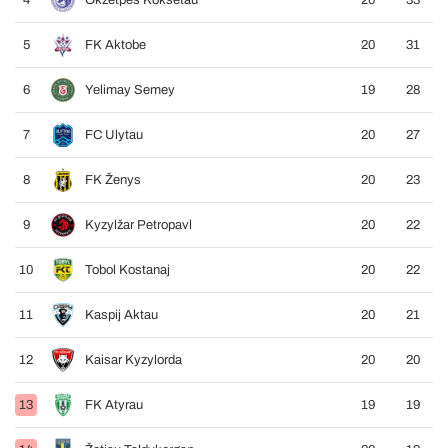
4
Okžetpes Kokšetau
20
33
5
FK Aktobe
20
31
6
Yelimay Semey
19
28
7
FC Ulytau
20
27
8
FK Ženys
20
23
9
Kyzylžar Petropavl
20
22
10
Tobol Kostanaj
20
22
11
Kaspij Aktau
20
21
12
Kaisar Kyzylorda
20
20
13
FK Atyrau
19
19