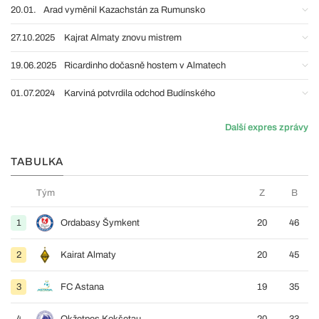
20.01.
Arad vyměnil Kazachstán za Rumunsko
27.10.2025
Kajrat Almaty znovu mistrem
19.06.2025
Ricardinho dočasně hostem v Almatech
01.07.2024
Karviná potvrdila odchod Budínského
Další expres zprávy
TABULKA
Tým
Z
B
1
Ordabasy Šymkent
20
46
2
Kairat Almaty
20
45
3
FC Astana
19
35