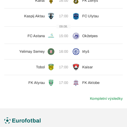
Kairat
16:00
FK Ženys
Kaspij Aktau
17:00
FC Ulytau
09.08.
FC Astana
15:00
Okžetpes
Yelimay Semey
16:00
Irtyš
Tobol
17:00
Kaisar
FK Atyrau
17:00
FK Aktobe
Kompletní výsledky