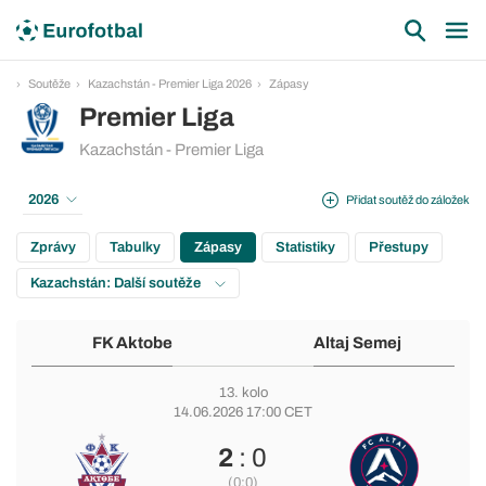
Soutěže
Kazachstán - Premier Liga 2026
Zápasy
Premier Liga
Kazachstán - Premier Liga
2026
Přidat soutěž do záložek
Zprávy
Tabulky
Zápasy
Statistiky
Přestupy
Kazachstán: Další soutěže
FK Aktobe
Altaj Semej
13. kolo
14.06.2026 17:00 CET
2
: 0
(0:0)