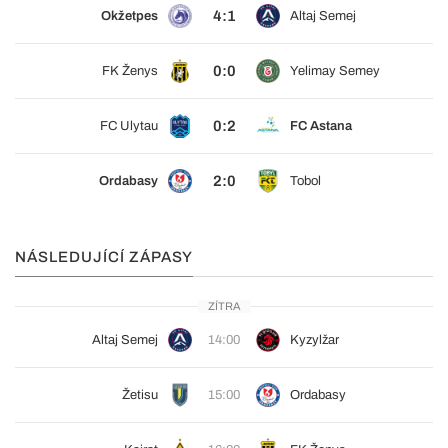
4:1
Okžetpes
Altaj Semej
0:0
FK Ženys
Yelimay Semey
0:2
FC Ulytau
FC Astana
2:0
Ordabasy
Tobol
NÁSLEDUJÍCÍ ZÁPASY
ZÍTRA
Altaj Semej
14:00
Kyzylžar
Žetisu
15:00
Ordabasy