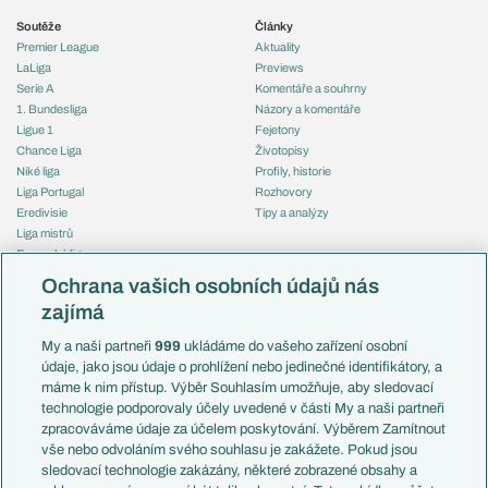
Soutěže
Články
Premier League
Aktuality
LaLiga
Previews
Serie A
Komentáře a souhrny
1. Bundesliga
Názory a komentáře
Ligue 1
Fejetony
Chance Liga
Životopisy
Niké liga
Profily, historie
Liga Portugal
Rozhovory
Eredivisie
Tipy a analýzy
Liga mistrů
Evropská liga
Reprezentace
Konferenční liga
Česko
Ochrana vašich osobních údajů nás
Mistrovství světa
Slovensko
zajímá
Liga národů
Anglie
Francie
My a naši partneři
999
ukládáme do vašeho zařízení osobní
Témata
Itálie
údaje, jako jsou údaje o prohlížení nebo jedinečné identifikátory, a
Představení týmů MS
Německo
máme k nim přístup. Výběr Souhlasím umožňuje, aby sledovací
EuroSkauting
Španělsko
technologie podporovaly účely uvedené v části My a naši partneři
PL v kostce
Argentina
zpracováváme údaje za účelem poskytování. Výběrem Zamítnout
Evropské koeficienty
Brazílie
vše nebo odvoláním svého souhlasu je zakážete. Pokud jsou
Přestupy
sledovací technologie zakázány, některé zobrazené obsahy a
Přestupové spekulace