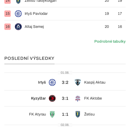
14
Žetisu Taldykorgan
20
19
15
Irtyš Pavlodar
19
17
16
Altaj Semej
20
16
Podrobné tabulky
POSLEDNÍ VÝSLEDKY
01.08.
3:2
Irtyš
Kaspij Aktau
3:1
Kyzylžar
FK Aktobe
1:1
FK Atyrau
Žetisu
02.08.