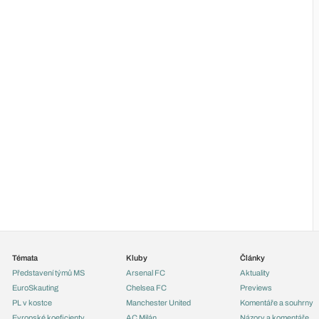
Témata
Kluby
Články
Představení týmů MS
Arsenal FC
Aktuality
EuroSkauting
Chelsea FC
Previews
PL v kostce
Manchester United
Komentáře a souhrny
Evropské koeficienty
AC Milán
Názory a komentáře