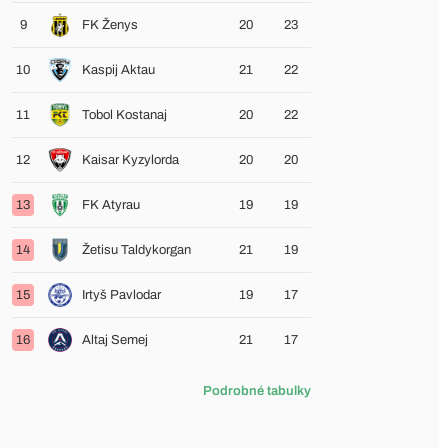
9
FK Ženys
20
23
10
Kaspij Aktau
21
22
11
Tobol Kostanaj
20
22
12
Kaisar Kyzylorda
20
20
13
FK Atyrau
19
19
14
Žetisu Taldykorgan
21
19
15
Irtyš Pavlodar
19
17
16
Altaj Semej
21
17
Podrobné tabulky