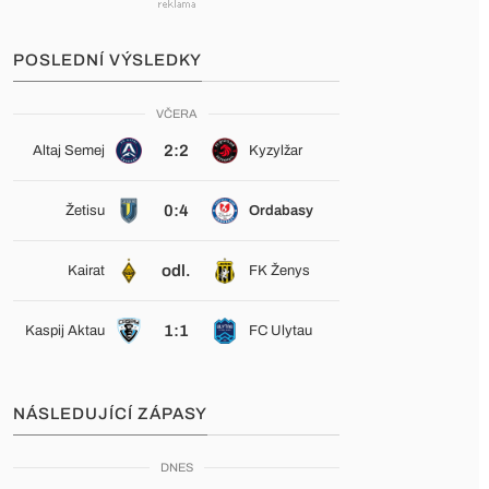
POSLEDNÍ VÝSLEDKY
VČERA
2:2
Altaj Semej
Kyzylžar
0:4
Žetisu
Ordabasy
odl.
Kairat
FK Ženys
1:1
Kaspij Aktau
FC Ulytau
NÁSLEDUJÍCÍ ZÁPASY
DNES