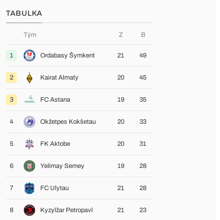
TABULKA
Tým
Z
B
1
Ordabasy Šymkent
21
49
2
Kairat Almaty
20
45
3
FC Astana
19
35
4
Okžetpes Kokšetau
20
33
5
FK Aktobe
20
31
6
Yelimay Semey
19
28
7
FC Ulytau
21
28
8
Kyzylžar Petropavl
21
23