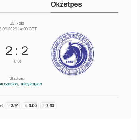
Okžetpes
13. kolo
3.06.2026 14:00 CET
2 : 2
(0:0)
Stadión:
su Stadion, Taldykorgan
rt
2.94
3.00
2.30
1
0
2