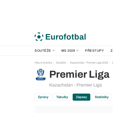
SOUTĚŽE
MS 2026
PŘESTUPY
Z
Hlavní stránka
Soutěže
Kazachstán - Premier Liga 2026
Premier Liga
Kazachstán - Premier Liga
Zprávy
Tabulky
Zápasy
Statistiky