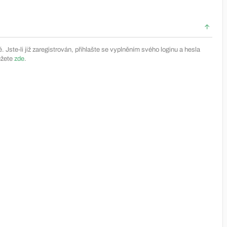
Jste-li již zaregistrován, přihlašte se vyplněním svého loginu a hesla
ůžete
zde
.