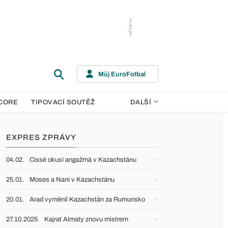
Můj EuroFotbal
CORE
TIPOVACÍ SOUTĚŽ
DALŠÍ
EXPRES ZPRÁVY
04.02.
Cissé okusí angažmá v Kazachstánu
25.01.
Moses a Nani v Kazachstánu
20.01.
Arad vyměnil Kazachstán za Rumunsko
27.10.2025
Kajrat Almaty znovu mistrem