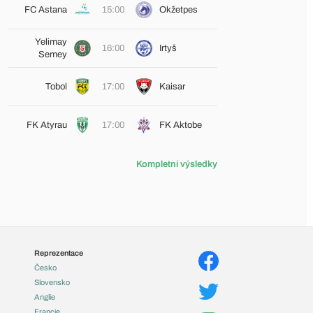
FC Astana
15:00
Okžetpes
Yelimay
16:00
Irtyš
Semey
Tobol
17:00
Kaisar
FK Atyrau
17:00
FK Aktobe
Kompletní výsledky
Reprezentace
Česko
Slovensko
Anglie
Francie