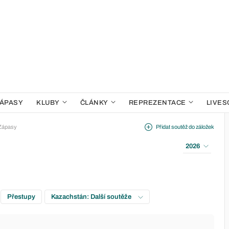
ÁPASY
KLUBY
ČLÁNKY
REPREZENTACE
LIVES
Zápasy
Přidat soutěž do záložek
2026
Přestupy
Kazachstán: Další soutěže