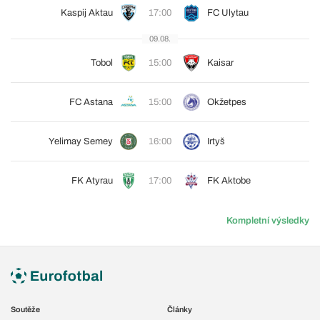
Kaspij Aktau
17:00
FC Ulytau
09.08.
Tobol
15:00
Kaisar
FC Astana
15:00
Okžetpes
Yelimay Semey
16:00
Irtyš
FK Atyrau
17:00
FK Aktobe
Kompletní výsledky
Soutěže
Články