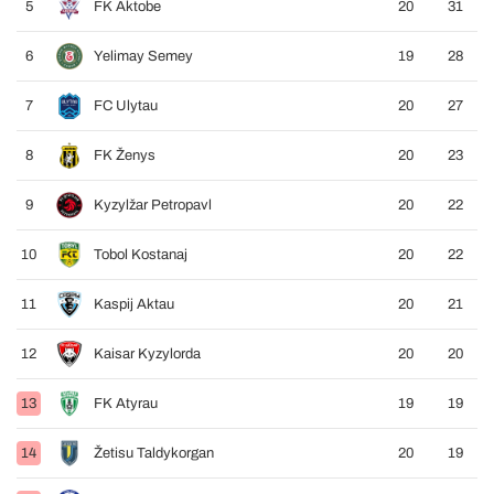
5
FK Aktobe
20
31
6
Yelimay Semey
19
28
7
FC Ulytau
20
27
8
FK Ženys
20
23
9
Kyzylžar Petropavl
20
22
10
Tobol Kostanaj
20
22
11
Kaspij Aktau
20
21
12
Kaisar Kyzylorda
20
20
13
FK Atyrau
19
19
14
Žetisu Taldykorgan
20
19