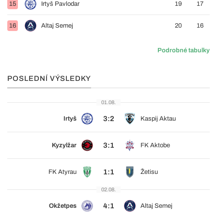
15
Irtyš Pavlodar
19
17
16
Altaj Semej
20
16
Podrobné tabulky
POSLEDNÍ VÝSLEDKY
01.08.
3:2
Irtyš
Kaspij Aktau
3:1
Kyzylžar
FK Aktobe
1:1
FK Atyrau
Žetisu
02.08.
4:1
Okžetpes
Altaj Semej