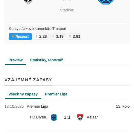
Stadión:
Kurzy sázkové kanceláře Tipsport
2.28
3.19
2.81
1
0
2
Preview
Statistiky, reportáž
VZÁJEMNÉ ZÁPASY
Všechny zápasy
Premier Liga
18.10.2025
Premier Liga
13. kolo
1:1
FC Ulytau
Kaisar