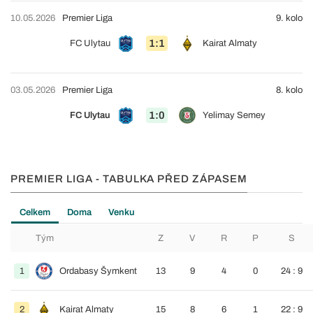
10.05.2026
Premier Liga
9. kolo
1:1
FC Ulytau
Kairat Almaty
03.05.2026
Premier Liga
8. kolo
1:0
FC Ulytau
Yelimay Semey
PREMIER LIGA - TABULKA PŘED ZÁPASEM
Celkem
Doma
Venku
Tým
Z
V
R
P
S
1
Ordabasy Šymkent
13
9
4
0
24 : 9
2
Kairat Almaty
15
8
6
1
22 : 9