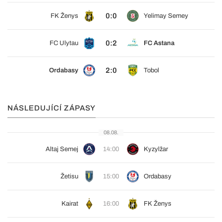
0:0
FK Ženys
Yelimay Semey
0:2
FC Ulytau
FC Astana
2:0
Ordabasy
Tobol
NÁSLEDUJÍCÍ ZÁPASY
08.08.
Altaj Semej
14:00
Kyzylžar
Žetisu
15:00
Ordabasy
Kairat
16:00
FK Ženys