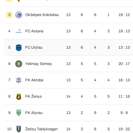
3
Okžetpes Kokšetau
13
6
6
1
18 : 12
4
FC Astana
13
6
4
3
19 : 13
5
FC Ulytau
13
6
4
3
13 : 13
6
Yelimay Semey
13
5
5
3
20 : 17
7
FK Aktobe
13
5
4
4
16 : 13
8
FK Ženys
14
4
5
5
11 : 16
9
FK Atyrau
13
2
9
2
9 : 8
10
Žetisu Taldykorgan
14
3
6
5
19 : 22