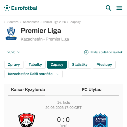
Soutěže
Kazachstán - Premier Liga 2026
Zápasy
Premier Liga
Kazachstán - Premier Liga
2026
Přidat soutěž do záložek
Zprávy
Tabulky
Zápasy
Statistiky
Přestupy
Kazachstán: Další soutěže
Kaisar Kyzylorda
FC Ulytau
14. kolo
20.06.2026 17:00 CET
0 : 0
(0:0)