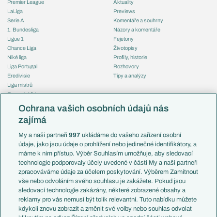
Premier League
Aktuality
LaLiga
Previews
Serie A
Komentáře a souhrny
1. Bundesliga
Názory a komentáře
Ligue 1
Fejetony
Chance Liga
Životopisy
Niké liga
Profily, historie
Liga Portugal
Rozhovory
Eredivisie
Tipy a analýzy
Liga mistrů
Evropská liga
Reprezentace
Konferenční liga
Česko
Ochrana vašich osobních údajů nás
Mistrovství světa
Slovensko
zajímá
Liga národů
Anglie
Francie
My a naši partneři
997
ukládáme do vašeho zařízení osobní
Témata
Itálie
údaje, jako jsou údaje o prohlížení nebo jedinečné identifikátory, a
Představení týmů MS
Německo
máme k nim přístup. Výběr Souhlasím umožňuje, aby sledovací
EuroSkauting
Španělsko
technologie podporovaly účely uvedené v části My a naši partneři
PL v kostce
Argentina
zpracováváme údaje za účelem poskytování. Výběrem Zamítnout
Evropské koeficienty
Brazílie
vše nebo odvoláním svého souhlasu je zakážete. Pokud jsou
Přestupy
sledovací technologie zakázány, některé zobrazené obsahy a
Přestupové spekulace
reklamy pro vás nemusí být tolik relevantní. Tuto nabídku můžete
Přestupy
Zranění
kdykoli znovu zobrazit a změnit své volby nebo souhlas odvolat
Zápasy