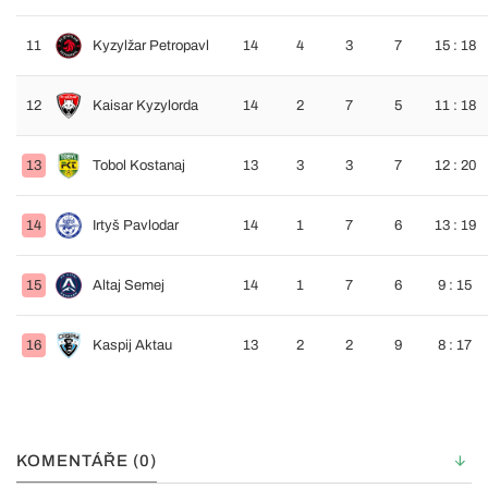
11
Kyzylžar Petropavl
14
4
3
7
15 : 18
12
Kaisar Kyzylorda
14
2
7
5
11 : 18
13
Tobol Kostanaj
13
3
3
7
12 : 20
14
Irtyš Pavlodar
14
1
7
6
13 : 19
15
Altaj Semej
14
1
7
6
9 : 15
16
Kaspij Aktau
13
2
2
9
8 : 17
KOMENTÁŘE (0)