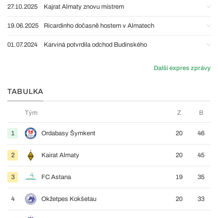
27.10.2025
Kajrat Almaty znovu mistrem
19.06.2025
Ricardinho dočasně hostem v Almatech
01.07.2024
Karviná potvrdila odchod Budínského
Další expres zprávy
TABULKA
Tým
Z
B
1
Ordabasy Šymkent
20
46
2
Kairat Almaty
20
45
3
FC Astana
19
35
4
Okžetpes Kokšetau
20
33