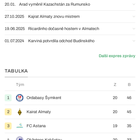
20.01.
Arad vyměnil Kazachstán za Rumunsko
27.10.2025
Kajrat Almaty znovu mistrem
19.06.2025
Ricardinho dočasně hostem v Almatech
01.07.2024
Karviná potvrdila odchod Budínského
Další expres zprávy
TABULKA
Tým
Z
B
1
Ordabasy Šymkent
20
46
2
Kairat Almaty
20
45
3
FC Astana
19
35