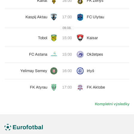
Kairat
16:00
FK Ženys
Kaspij Aktau
17:00
FC Ulytau
09.08.
Tobol
15:00
Kaisar
FC Astana
15:00
Okžetpes
Yelimay Semey
16:00
Irtyš
FK Atyrau
17:00
FK Aktobe
Kompletní výsledky