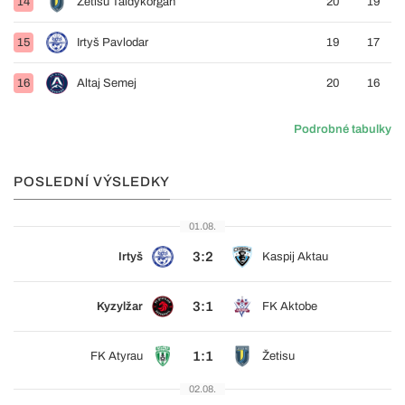
14
Žetisu Taldykorgan
20
19
15
Irtyš Pavlodar
19
17
16
Altaj Semej
20
16
Podrobné tabulky
POSLEDNÍ VÝSLEDKY
01.08.
3:2
Irtyš
Kaspij Aktau
3:1
Kyzylžar
FK Aktobe
1:1
FK Atyrau
Žetisu
02.08.