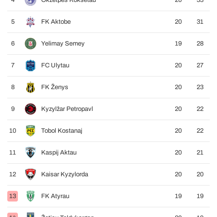
4
Okžetpes Kokšetau
20
33
5
FK Aktobe
20
31
6
Yelimay Semey
19
28
7
FC Ulytau
20
27
8
FK Ženys
20
23
9
Kyzylžar Petropavl
20
22
10
Tobol Kostanaj
20
22
11
Kaspij Aktau
20
21
12
Kaisar Kyzylorda
20
20
13
FK Atyrau
19
19