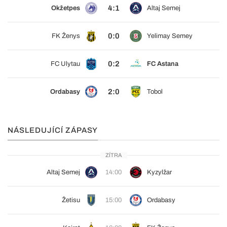
4:1
Okžetpes
Altaj Semej
0:0
FK Ženys
Yelimay Semey
0:2
FC Ulytau
FC Astana
2:0
Ordabasy
Tobol
NÁSLEDUJÍCÍ ZÁPASY
ZÍTRA
Altaj Semej
14:00
Kyzylžar
Žetisu
15:00
Ordabasy