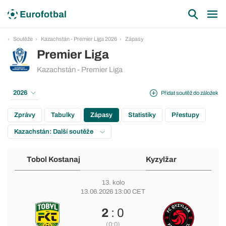
Soutěže
Kazachstán - Premier Liga 2026
Zápasy
Premier Liga
Kazachstán - Premier Liga
2026
Přidat soutěž do záložek
Zprávy
Tabulky
Zápasy
Statistiky
Přestupy
Kazachstán: Další soutěže
Tobol Kostanaj
Kyzylžar
13. kolo
13.06.2026 13:00 CET
2
: 0
(0:0)