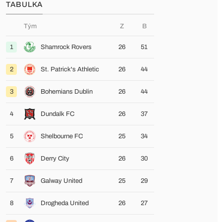
TABULKA
Tým
Z
B
1
Shamrock Rovers
26
51
2
St. Patrick's Athletic
26
44
3
Bohemians Dublin
26
44
4
Dundalk FC
26
37
5
Shelbourne FC
25
34
6
Derry City
26
30
7
Galway United
25
29
8
Drogheda United
26
27