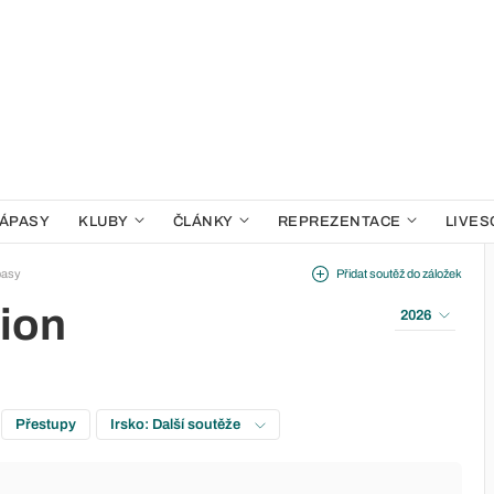
ÁPASY
KLUBY
ČLÁNKY
REPREZENTACE
LIVES
pasy
Přidat soutěž do záložek
sion
2026
Přestupy
Irsko: Další soutěže