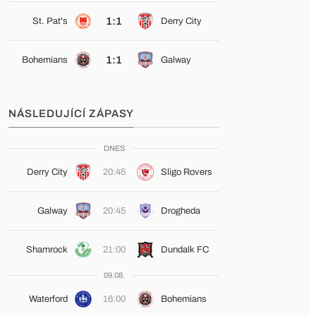
1:1
St. Pat's
Derry City
1:1
Bohemians
Galway
NÁSLEDUJÍCÍ ZÁPASY
DNES
Derry City
20:45
Sligo Rovers
Galway
20:45
Drogheda
Shamrock
21:00
Dundalk FC
09.08.
Waterford
16:00
Bohemians