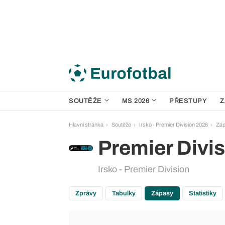
SOUTĚŽE
MS 2026
PŘESTUPY
Z
Hlavní stránka
Soutěže
Irsko - Premier Division 2026
Zá
Premier Divi
Irsko - Premier Division
Zprávy
Tabulky
Zápasy
Statistiky