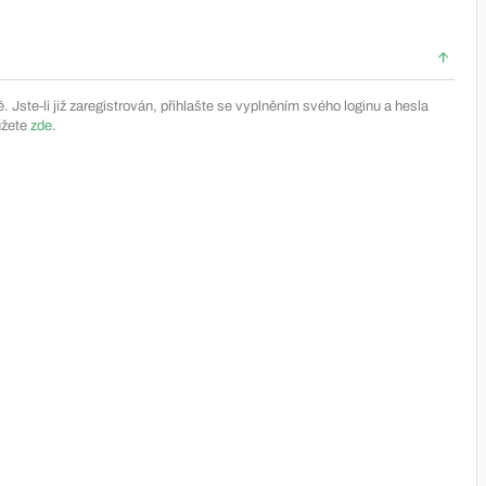
Jste-li již zaregistrován, přihlašte se vyplněním svého loginu a hesla
ůžete
zde
.