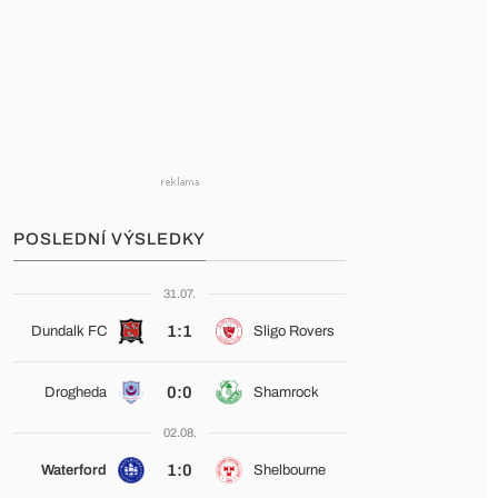
POSLEDNÍ VÝSLEDKY
31.07.
1:1
Dundalk FC
Sligo Rovers
0:0
Drogheda
Shamrock
02.08.
1:0
Waterford
Shelbourne