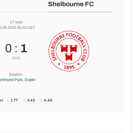
Shelbourne FC
17. kolo
5.05.2026 20:45 CET
0 :
1
(0:0)
Stadión:
ichmond Park, Dublin
rt
1.77
3.43
4.40
1
0
2