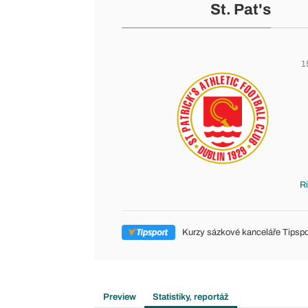
St. Pat's
1
R
Kurzy sázkové kanceláře Tipspo
Preview
Statistiky, reportáž