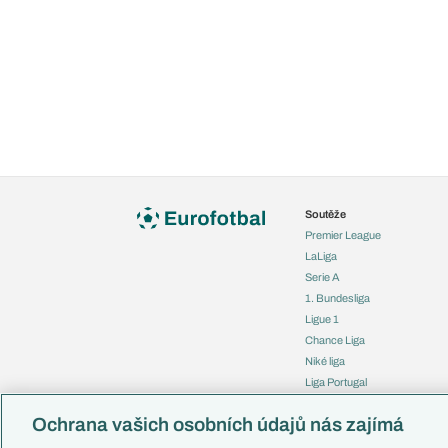
Soutěže
Premier League
LaLiga
Serie A
1. Bundesliga
Ligue 1
Chance Liga
Niké liga
Liga Portugal
Eredivisie
Ochrana vašich osobních údajů nás zajímá
Liga mistrů
Evropská liga