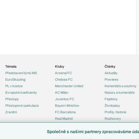
Témata
Kluby
Články
Představení týmů MS
Arsenal FC
Aktuality
EuroSkauting
Chelsea FC
Previews
PL v kostce
Manchester United
Komentáře a souhrny
Evropské koeficienty
AC Milán
Názory a komentáře
Přestupy
Juventus FC
Fejetony
Přestupové spekulace
Bayern Mnichov
Životopisy
Zranění
FC Barcelona
Profily, historie
Real Madrid
Rozhovory
Tipy a analýzy
Společně s našimi partnery zpracováváme údaj