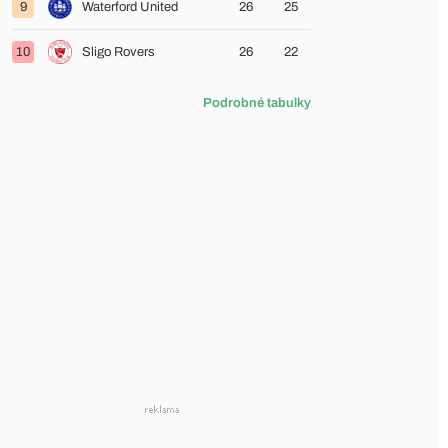
9
Waterford United
26
25
10
Sligo Rovers
26
22
Podrobné tabulky