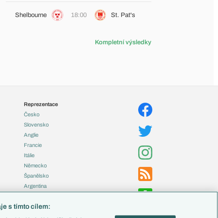
Shelbourne
18:00
St. Pat's
Kompletní výsledky
Reprezentace
Česko
Slovensko
Anglie
Francie
Itálie
Německo
Španělsko
Argentina
Brazílie
e s tímto cílem:
Přestupy