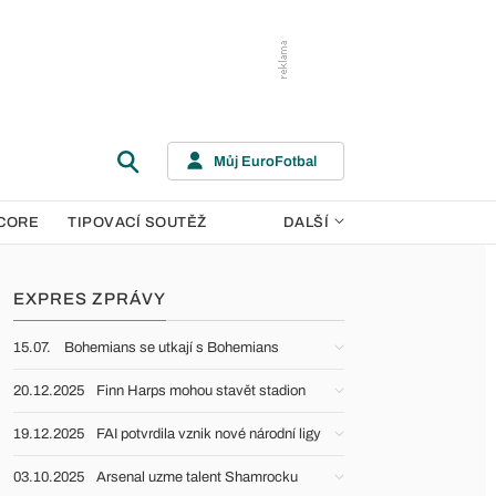
Můj EuroFotbal
CORE
TIPOVACÍ SOUTĚŽ
DALŠÍ
EXPRES ZPRÁVY
15.07.
Bohemians se utkají s Bohemians
20.12.2025
Finn Harps mohou stavět stadion
19.12.2025
FAI potvrdila vznik nové národní ligy
03.10.2025
Arsenal uzme talent Shamrocku