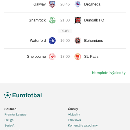
Galway
20:45
Drogheda
Shamrock
21:00
Dundalk FC
09.08.
Waterford
16:00
Bohemians
Shelbourne
18:00
St. Pat's
Kompletní výsledky
Soutěže
Články
Premier League
Aktuality
LaLiga
Previews
Serie A
Komentáře a souhrny