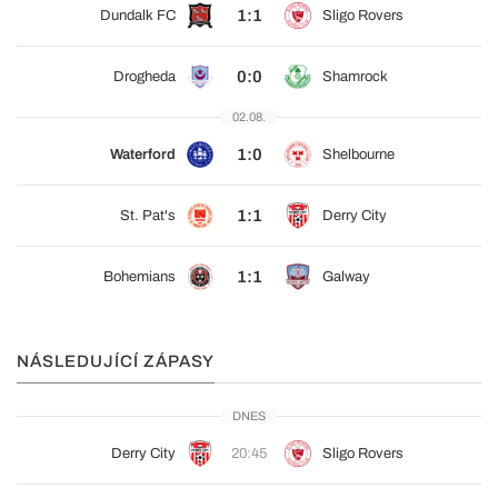
1:1
Dundalk FC
Sligo Rovers
0:0
Drogheda
Shamrock
02.08.
1:0
Waterford
Shelbourne
1:1
St. Pat's
Derry City
1:1
Bohemians
Galway
NÁSLEDUJÍCÍ ZÁPASY
DNES
Derry City
20:45
Sligo Rovers