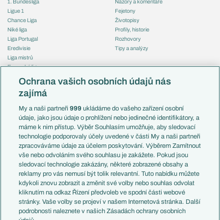
1. Bundesliga
Názory a komentáře
Ligue 1
Fejetony
Chance Liga
Životopisy
Niké liga
Profily, historie
Liga Portugal
Rozhovory
Eredivisie
Tipy a analýzy
Liga mistrů
Evropská liga
Reprezentace
Konferenční liga
Česko
Ochrana vašich osobních údajů nás
Mistrovství světa
Slovensko
zajímá
Liga národů
Anglie
Francie
My a naši partneři
999
ukládáme do vašeho zařízení osobní
Témata
Itálie
údaje, jako jsou údaje o prohlížení nebo jedinečné identifikátory, a
Představení týmů MS
Německo
máme k nim přístup. Výběr Souhlasím umožňuje, aby sledovací
EuroSkauting
Španělsko
technologie podporovaly účely uvedené v části My a naši partneři
PL v kostce
Argentina
zpracováváme údaje za účelem poskytování. Výběrem Zamítnout
Evropské koeficienty
Brazílie
vše nebo odvoláním svého souhlasu je zakážete. Pokud jsou
Přestupy
sledovací technologie zakázány, některé zobrazené obsahy a
Přestupové spekulace
reklamy pro vás nemusí být tolik relevantní. Tuto nabídku můžete
Přestupy
Zranění
kdykoli znovu zobrazit a změnit své volby nebo souhlas odvolat
Zápasy
kliknutím na odkaz Řízení předvoleb ve spodní části webové
Livescore
stránky. Vaše volby se projeví v našem Internetová stránka. Další
Kluby
Tipovací soutěž
podrobnosti naleznete v našich Zásadách ochrany osobních
Arsenal FC
Fotbal TV