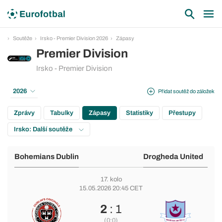
Soutěže
Irsko - Premier Division 2026
Zápasy
Premier Division
Irsko - Premier Division
2026
Přidat soutěž do záložek
Zprávy
Tabulky
Zápasy
Statistiky
Přestupy
Irsko: Další soutěže
Bohemians Dublin
Drogheda United
17. kolo
15.05.2026 20:45 CET
2
: 1
(0:0)