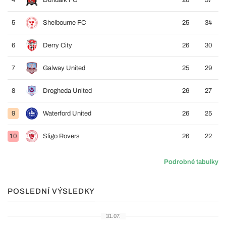
4
Dundalk FC
26
37
5
Shelbourne FC
25
34
6
Derry City
26
30
7
Galway United
25
29
8
Drogheda United
26
27
9
Waterford United
26
25
10
Sligo Rovers
26
22
Podrobné tabulky
POSLEDNÍ VÝSLEDKY
31.07.