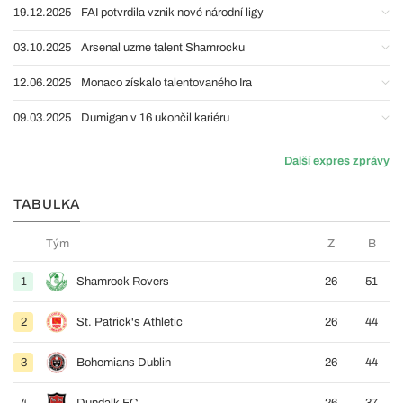
19.12.2025
FAI potvrdila vznik nové národní ligy
03.10.2025
Arsenal uzme talent Shamrocku
12.06.2025
Monaco získalo talentovaného Ira
09.03.2025
Dumigan v 16 ukončil kariéru
Další expres zprávy
TABULKA
Tým
Z
B
1
Shamrock Rovers
26
51
2
St. Patrick's Athletic
26
44
3
Bohemians Dublin
26
44