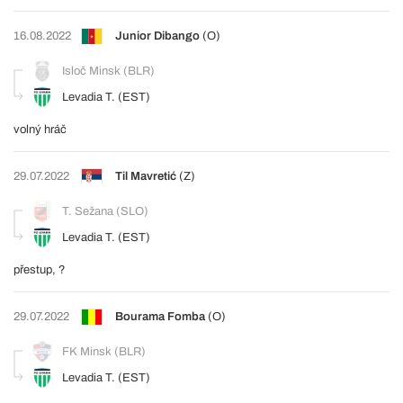
16.08.2022
Junior Dibango
(O)
Isloč Minsk (BLR)
Levadia T. (EST)
volný hráč
29.07.2022
Til Mavretić
(Z)
T. Sežana (SLO)
Levadia T. (EST)
přestup, ?
29.07.2022
Bourama Fomba
(O)
FK Minsk (BLR)
Levadia T. (EST)