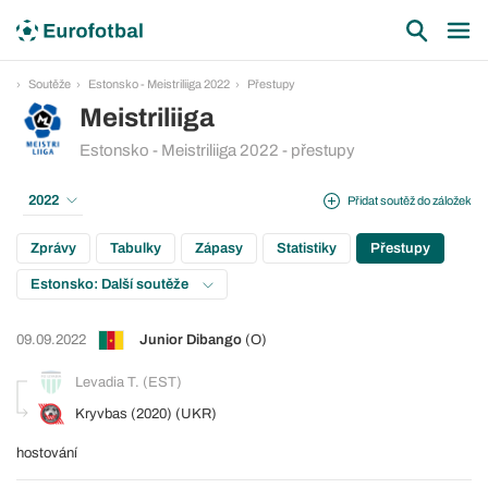
Soutěže
Estonsko - Meistriliiga 2022
Přestupy
Meistriliiga
Estonsko - Meistriliiga 2022 - přestupy
2022
Přidat soutěž do záložek
Zprávy
Tabulky
Zápasy
Statistiky
Přestupy
Estonsko: Další soutěže
09.09.2022
Junior Dibango
(O)
Levadia T. (EST)
Kryvbas (2020) (UKR)
hostování