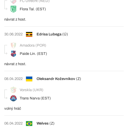
FC Utrecht (NED)
Flora Tal. (EST)
návrat z host.
30.06.2022
Edrisa Lubega
(Ú)
Amadora (POR)
Paide Lin. (EST)
návrat z host.
08.04.2022
Oleksandr Koževnikov
(Z)
Vorskla (UKR)
Trans Narva (EST)
volný hráč
06.04.2022
Welves
(Z)