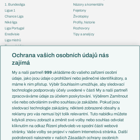
1. Bundesliga
Názory a komentáře
Ligue 1
Fejetony
Chance Liga
Životopisy
Niké liga
Profily, historie
Liga Portugal
Rozhovory
Eredivisie
Tipy a analýzy
Liga mistrů
Evropská liga
Reprezentace
Konferenční liga
Česko
Ochrana vašich osobních údajů nás
Mistrovství světa
Slovensko
zajímá
Liga národů
Anglie
Francie
My a naši partneři
999
ukládáme do vašeho zařízení osobní
Témata
Itálie
údaje, jako jsou údaje o prohlížení nebo jedinečné identifikátory, a
Představení týmů MS
Německo
máme k nim přístup. Výběr Souhlasím umožňuje, aby sledovací
EuroSkauting
Španělsko
technologie podporovaly účely uvedené v části My a naši partneři
PL v kostce
Argentina
zpracováváme údaje za účelem poskytování. Výběrem Zamítnout
Evropské koeficienty
Brazílie
vše nebo odvoláním svého souhlasu je zakážete. Pokud jsou
Přestupy
sledovací technologie zakázány, některé zobrazené obsahy a
Přestupové spekulace
reklamy pro vás nemusí být tolik relevantní. Tuto nabídku můžete
Přestupy
Zranění
kdykoli znovu zobrazit a změnit své volby nebo souhlas odvolat
Zápasy
kliknutím na odkaz Řízení předvoleb ve spodní části webové
Livescore
stránky. Vaše volby se projeví v našem Internetová stránka. Další
Kluby
Tipovací soutěž
podrobnosti naleznete v našich Zásadách ochrany osobních
Arsenal FC