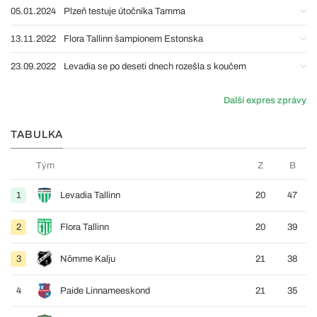
05.01.2024
Plzeň testuje útočníka Tamma
13.11.2022
Flora Tallinn šampionem Estonska
23.09.2022
Levadia se po deseti dnech rozešla s koučem
Další expres zprávy
TABULKA
Tým
Z
B
1
Levadia Tallinn
20
47
2
Flora Tallinn
20
39
3
Nõmme Kalju
21
38
4
Paide Linnameeskond
21
35