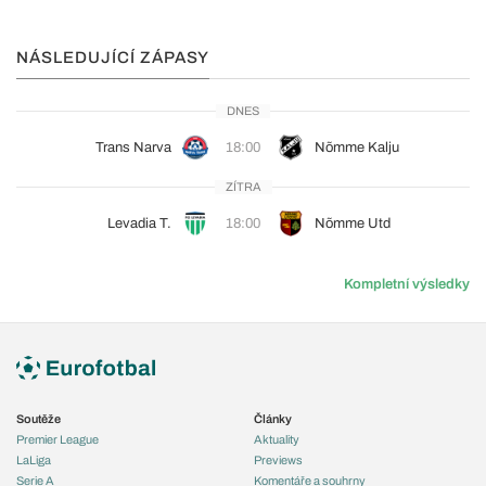
NÁSLEDUJÍCÍ ZÁPASY
DNES
Trans Narva
18:00
Nõmme Kalju
ZÍTRA
Levadia T.
18:00
Nõmme Utd
Kompletní výsledky
Soutěže
Články
Premier League
Aktuality
LaLiga
Previews
Serie A
Komentáře a souhrny