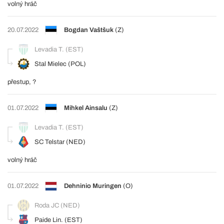
volný hráč
20.07.2022
Bogdan Vaštšuk
(Z)
Levadia T. (EST)
Stal Mielec (POL)
přestup, ?
01.07.2022
Mihkel Ainsalu
(Z)
Levadia T. (EST)
SC Telstar (NED)
volný hráč
01.07.2022
Dehninio Muringen
(O)
Roda JC (NED)
Paide Lin. (EST)