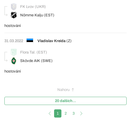
FK Lvov (UKR)
Nõmme Kalju (EST)
hostování
31.03.2022
Vladislav Kreida
(Z)
Flora Tal. (EST)
Skövde AIK (SWE)
hostování
Nahoru
20 dalších...
1
2
3