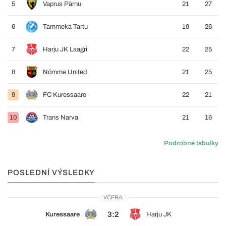
5
Vaprus Pärnu
21
27
6
Tammeka Tartu
19
26
7
Harju JK Laagri
22
25
8
Nõmme United
21
25
9
FC Kuressaare
22
21
10
Trans Narva
21
16
Podrobné tabulky
POSLEDNÍ VÝSLEDKY
VČERA
3:2
Kuressaare
Harju JK