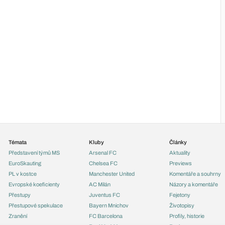
Témata
Kluby
Články
Představení týmů MS
Arsenal FC
Aktuality
EuroSkauting
Chelsea FC
Previews
PL v kostce
Manchester United
Komentáře a souhrny
Evropské koeficienty
AC Milán
Názory a komentáře
Přestupy
Juventus FC
Fejetony
Přestupové spekulace
Bayern Mnichov
Životopisy
Zranění
FC Barcelona
Profily, historie