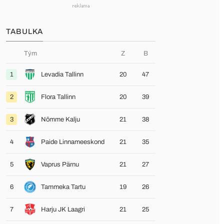
TABULKA
Tým
Z
B
1
Levadia Tallinn
20
47
2
Flora Tallinn
20
39
3
Nõmme Kalju
21
38
4
Paide Linnameeskond
21
35
5
Vaprus Pärnu
21
27
6
Tammeka Tartu
19
26
7
Harju JK Laagri
21
25