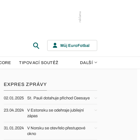
Můj EuroFotbal
CORE
TIPOVACÍ SOUTĚŽ
DALŠÍ
EXPRES ZPRÁVY
02.01.2025
St. Pauli dotahuje příchod Ceesaye
23.04.2024
V Estonsku se odehraje jubilejní
zápas
31.01.2024
V Norsku se otevřelo přestupové
okno