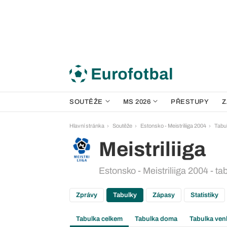
SOUTĚŽE
MS 2026
PŘESTUPY
Z
Hlavní stránka
Soutěže
Estonsko - Meistriliiga 2004
Tabu
Meistriliiga
Estonsko - Meistriliiga 2004 - ta
Zprávy
Tabulky
Zápasy
Statistiky
Tabulka celkem
Tabulka doma
Tabulka ven