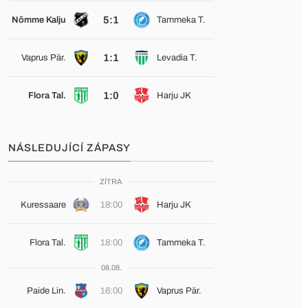
5:1
Nõmme Kalju
Tammeka T.
1:1
Vaprus Pär.
Levadia T.
1:0
Flora Tal.
Harju JK
NÁSLEDUJÍCÍ ZÁPASY
ZÍTRA
Kuressaare
18:00
Harju JK
Flora Tal.
18:00
Tammeka T.
08.08.
Paide Lin.
16:00
Vaprus Pär.