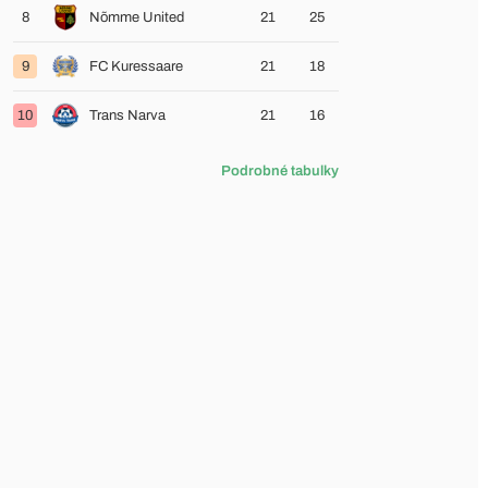
8
Nõmme United
21
25
9
FC Kuressaare
21
18
10
Trans Narva
21
16
Podrobné tabulky