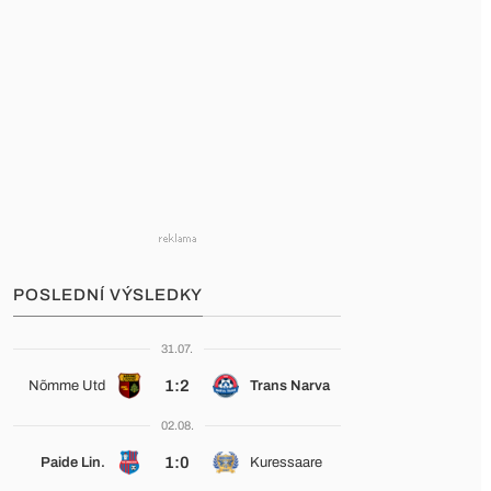
POSLEDNÍ VÝSLEDKY
31.07.
1:2
Nõmme Utd
Trans Narva
02.08.
1:0
Paide Lin.
Kuressaare