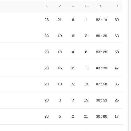
Z
V
R
P
S
B
28
21
6
1
82 : 14
69
28
19
6
3
89 : 29
63
28
18
4
6
83 : 25
58
28
15
2
11
43 : 39
47
28
10
5
13
47 : 58
35
28
6
7
15
30 : 53
25
28
5
2
21
30 : 80
17