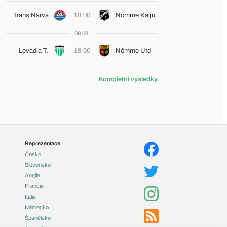
Trans Narva
18:00
Nõmme Kalju
09.08.
Levadia T.
18:00
Nõmme Utd
Kompletní výsledky
Reprezentace
Česko
Slovensko
Anglie
Francie
Itálie
Německo
Španělsko