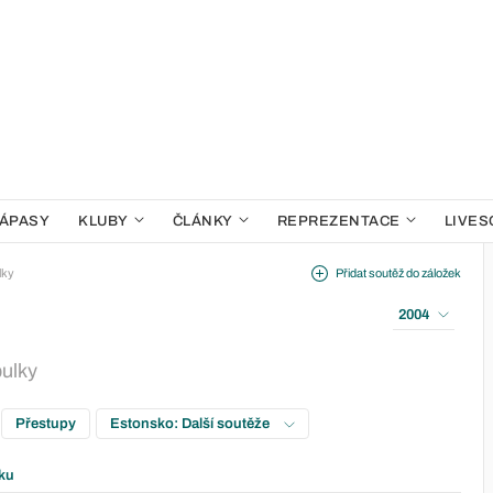
ÁPASY
KLUBY
ČLÁNKY
REPREZENTACE
LIVES
lky
Přidat soutěž do záložek
2004
bulky
Přestupy
Estonsko: Další soutěže
ku