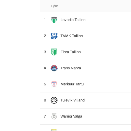
Tým
1
Levadia Tallinn
2
TVMK Tallinn
3
Flora Tallinn
4
Trans Narva
5
Merkuur Tartu
6
Tulevik Viljandi
7
Warrior Valga